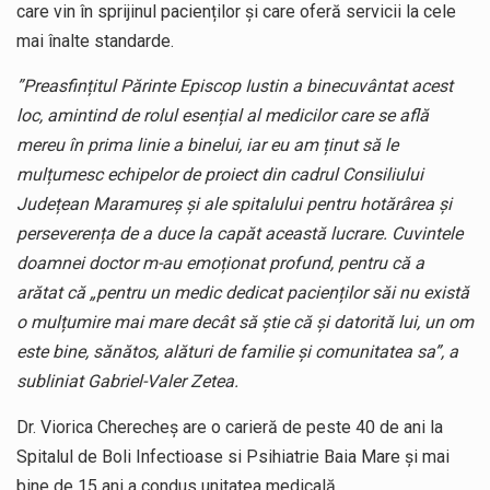
care vin în sprijinul pacienților și care oferă servicii la cele
mai înalte standarde.
”Preasfințitul Părinte Episcop Iustin a binecuvântat acest
loc, amintind de rolul esențial al medicilor care se află
mereu în prima linie a binelui, iar eu am ținut să le
mulțumesc echipelor de proiect din cadrul Consiliului
Județean Maramureș și ale spitalului pentru hotărârea și
perseverența de a duce la capăt această lucrare. Cuvintele
doamnei doctor m-au emoționat profund, pentru că a
arătat că „pentru un medic dedicat pacienților săi nu există
o mulțumire mai mare decât să știe că și datorită lui, un om
este bine, sănătos, alături de familie și comunitatea sa”, a
subliniat Gabriel-Valer Zetea.
Dr. Viorica Cherecheș are o carieră de peste 40 de ani la
Spitalul de Boli Infectioase si Psihiatrie Baia Mare și mai
bine de 15 ani a condus unitatea medicală.