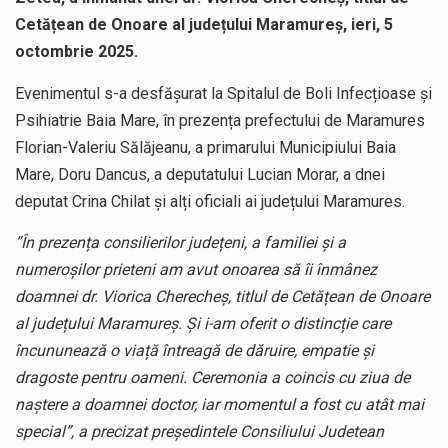
Cetățean de Onoare al județului Maramureș, ieri, 5
octombrie 2025.
Evenimentul s-a desfășurat la Spitalul de Boli Infecțioase și
Psihiatrie Baia Mare, în prezența prefectului de Maramures
Florian-Valeriu Sălăjeanu, a primarului Municipiului Baia
Mare, Doru Dancus, a deputatului Lucian Morar, a dnei
deputat Crina Chilat și alți oficiali ai județului Maramures.
”În prezența consilierilor județeni, a familiei și a
numeroșilor prieteni am avut onoarea să îi înmânez
doamnei dr. Viorica Cherecheș, titlul de Cetățean de Onoare
al județului Maramureș. Și i-am oferit o distincție care
încununează o viață întreagă de dăruire, empatie și
dragoste pentru oameni. Ceremonia a coincis cu ziua de
naștere a doamnei doctor, iar momentul a fost cu atât mai
special”, a precizat președintele Consiliului Judetean