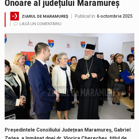
Onoare al județului Maramureș
Miercuri, 05.08.2026, în intervalul orar 12:00 – 20:00, autovehiculele cu masa totală maximă autorizată mai mare de 7,5 t au…
Publicat în:
6 octombrie 2025
ZIARUL DE MARAMUREȘ
În cadrul lucrărilor de repoziționare și modernizare la rețeaua de distribuție a apei potabile, pentru îmbunătățirea serviciilor furnizate utilizatorilor noștri,…
LASĂ UN COMENTARIU
Suntem în plină vară și nimic nu e mai frumos decat să ai locuința plină de flori proaspete și plante…
Interval de valabilitate: 05 august, ora 10.00 – 09 august, ora 10.00 /Fenomene vizate: val de căldură, caniculă, temperaturi extreme,…
SIMULARE EXERCITIU. Prin Sistemul Unic de Apeluri de Urgență 112 a fost anunțat producerea unui accident rutier cu victime multiple,…
Temperaturile ridicate constituie factori agresivi asupra sănătăţii, extrem de nocivi, ce pot deregla echilibrul organismului. Prea multă căldură nu este…
Președintele Consiliului Județean Maramureș, Gabriel
Zetea, a înmânat dnei dr. Viorica Cherecheș, titlul de