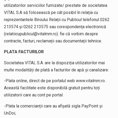
utilizatorilor serviciilor furnizate/ prestate de societatea
VITAL S.A să folosească pe cât posibil în relația cu
reprezentantele Biroului Relații cu Publicul telefonul 0262
213574 și 0262 213575 sau corespondența electronică
(
relatiicupublicul@vitalmm.ro
). fie că vorbim despre
contracte, facturi, reclamații sau documentații tehnice.
PLATA FACTURILOR
Societatea VITAL S.A. are la dispoziția utilizatorilor mai
multe modalități de plată a facturilor de apă și canalizare:
-Plata online, direct de pe portalul web www.vitalmm.ro.
Această facilitate este disponibilă gratuit pentru toți
utilizatorii care au cont pe portal.
-Plata la comercianții care au afișată sigla PayPoint și
UnDoi;