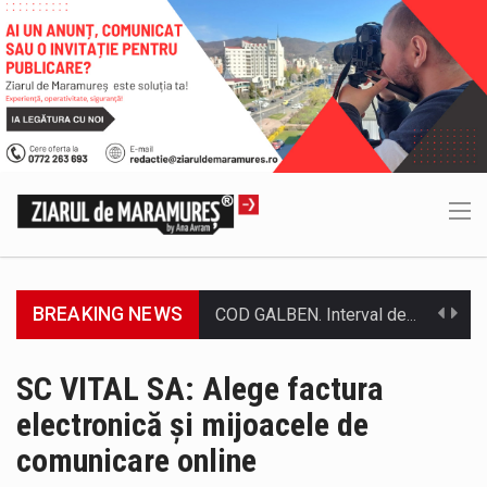
BREAKING NEWS
Proiectul de lege privind Strategia națională pentru conservarea biodiversității a fost din nou dezbătut ieri și în final adoptat de…
Pe scurt. Statuia lui PINTEA VITEAZU din fața Jandarmeriei Maramures a ajuns să fie zilele acestea mărul discordiei între administrații.…
SC VITAL SA: Alege factura
electronică și mijoacele de
Biroul Parlamentar al Senatorului Cristian-Augustin Niculescu-Țâgârlaș a organizat dezbaterea publică cu tema „Noile reguli pentru construcții și prosumatori” având ca…
comunicare online
Noile statii de călători, achizitionate la preț de garsonieră per bucată, dezamăgesc total cetățenii care folosesc mijloacele de transport în…