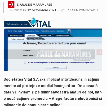
ZIARUL DE MARAMUREȘ
Municipiul Baia Mare, prin Serviciul Public Comunitar Local de Evidență a Persoanelor - Serviciul Evidența Persoanelor, îi informează pe cetățenii…
Publicat în:
12 octombrie 2021
LASĂ UN COMENTARIU
Tot mai multi băimăreni semnalează prezența cersetorilor de etnie romă pe raza municipiului. Orasul este la propriu impânzit de ei…
Fostul deputat si primar Cătălin Cherecheș a fost invitat la Horia Nasra Show unde a sustinut o dezbatere pe teme…
Liceul Ucrainean „Taras Șevcenko” din Sighetu Marmației, singurul liceu din România cu predare în limba ucraineană, are potențialul de a-și…
Proiectul pentru reconstrucția definitivă a podului peste râul Săsar din Baia Mare avansează într-o nouă etapă concretă. După asigurarea finanțării…
COD GALBEN. Interval de valabilitate: 07 august, ora 12.00 – 07 august, ora 23.00 / Fenomene vizate: instabilitate atmosferică, intensificări…
Societatea Vital S.A s-a implicat întotdeauna în acțiuni
menite să protejeze mediul înconjurător. De această
dată vă invităm și pe dumneavoastră alături de noi, într-
o nouă acțiune promediu – Alege factura electronică și
mijoacele de comunicare online!