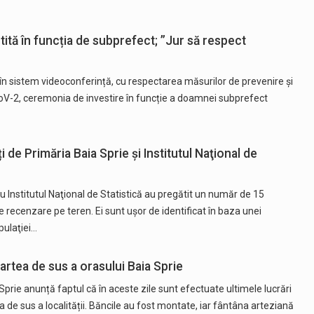
stită în funcția de subprefect; ”Jur să respect
în sistem videoconferință, cu respectarea măsurilor de prevenire și
CoV-2, ceremonia de investire în funcție a doamnei subprefect
de Primăria Baia Sprie și Institutul Naţional de
Institutul Naţional de Statistică au pregătit un număr de 15
 recenzare pe teren. Ei sunt uşor de identificat în baza unei
pulaţiei…
partea de sus a orasului Baia Sprie
Sprie anunță faptul că în aceste zile sunt efectuate ultimele lucrări
ea de sus a localității. Băncile au fost montate, iar fântâna arteziană