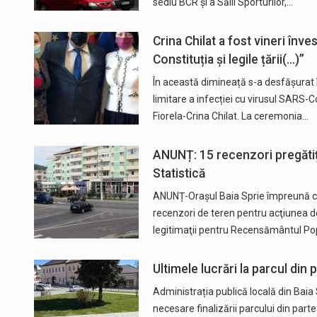
sediu BCR și a Sălii Sporturilor,…
Crina Chilat a fost vineri înve
Constituția și legile țării(…)”
În această dimineață s-a desfășurat 
limitare a infecției cu virusul SARS-
Fiorela-Crina Chilat. La ceremonia…
ANUNȚ: 15 recenzori pregătiți 
Statistică
ANUNȚ-Orașul Baia Sprie împreună cu 
recenzori de teren pentru acţiunea de
legitimaţii pentru Recensământul Po
Ultimele lucrări la parcul din 
Administrația publică locală din Baia 
necesare finalizării parcului din part