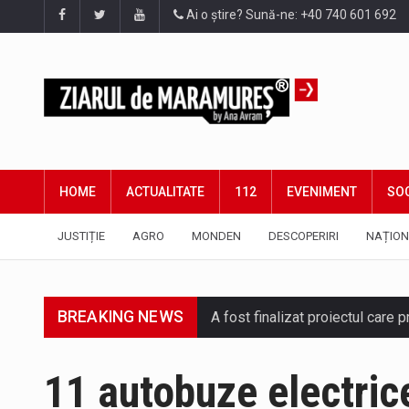
Ai o știre? Sună-ne: +40 740 601 692
HOME
ACTUALITATE
112
EVENIMENT
SOC
JUSTIȚIE
AGRO
MONDEN
DESCOPERIRI
NAȚION
BREAKING NEWS
A fost finalizat proiectul care
Deputatul AUR de Maramureș, Da
11 autobuze electrice 