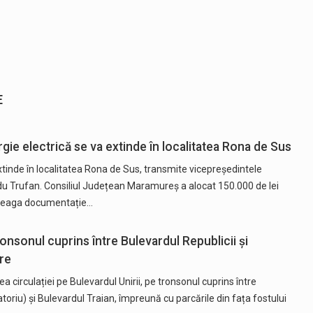
E
ie electrică se va extinde în localitatea Rona de Sus
tinde în localitatea Rona de Sus, transmite vicepreședintele
u Trufan. Consiliul Județean Maramureș a alocat 150.000 de lei
ntreaga documentație…
ronsonul cuprins între Bulevardul Republicii și
re
 circulației pe Bulevardul Unirii, pe tronsonul cuprins între
atoriu) și Bulevardul Traian, împreună cu parcările din fața fostului