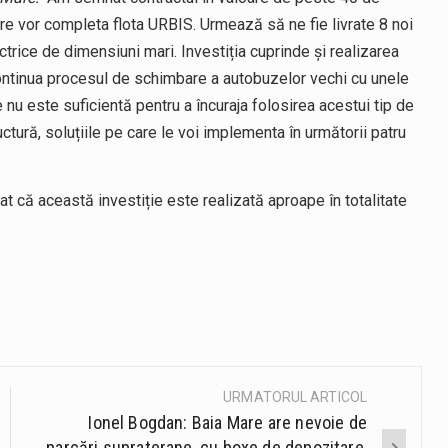
are vor completa flota URBIS. Urmează să ne fie livrate 8 noi
rice de dimensiuni mari. Investiția cuprinde și realizarea
continua procesul de schimbare a autobuzelor vechi cu unele
e nu este suficientă pentru a încuraja folosirea acestui tip de
ctură, soluțiile pe care le voi implementa în următorii patru
at că această investiție este realizată aproape în totalitate
URMATORUL ARTICOL
Ionel Bogdan: Baia Mare are nevoie de
parcări supraterane, cu boxe de depozitare,