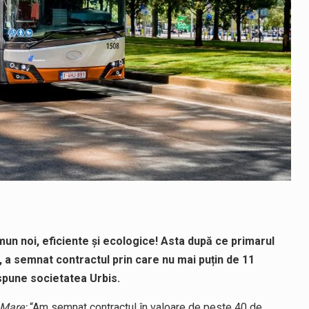
mun noi, eficiente și ecologice! Asta după ce primarul
, a semnat contractul prin care nu mai puțin de 11
spune societatea Urbis.
 Mare:
“Am semnat contractul în valoare de peste 40 de