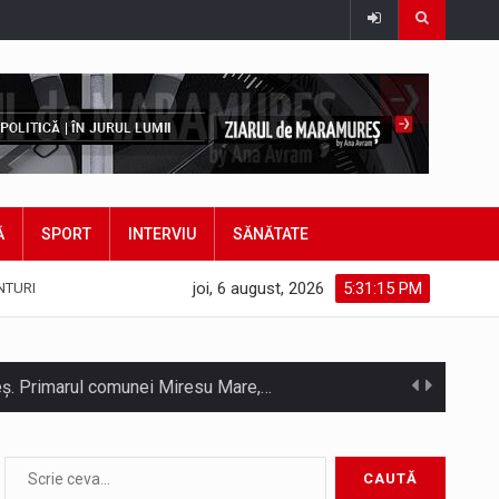
Ă
SPORT
INTERVIU
SĂNĂTATE
joi, 6 august, 2026
5:31:17 PM
NTURI
hieș. Primarul comunei Miresu Mare,…
atifice acordul de împrumut în valoare…
Camera Deputaților a adoptat miercuri, 5 august, proiectul de lege care modifică ordonanța privind decarbonizarea sectorului energetic. Proiectul prevede că…