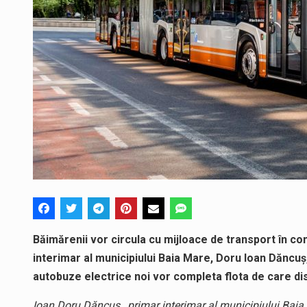
Băimărenii vor circula cu mijloace de transport în co
interimar al municipiului Baia Mare, Doru Ioan Dăncuș
autobuze electrice noi vor completa flota de care di
Ioan Doru Dăncuș , primar interimar al municipiului Baia