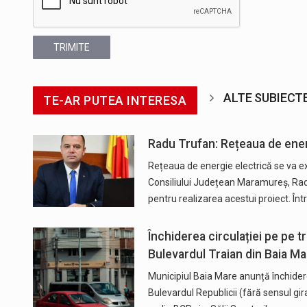
TRIMITE
ALTE SUBIECT
TE-AR PUTEA INTERESA
Radu Trufan: Rețeaua de energ
Rețeaua de energie electrică se va ex
Consiliului Județean Maramureș, Rad
pentru realizarea acestui proiect. Î
Închiderea circulației pe pe t
Bulevardul Traian din Baia Ma
Municipiul Baia Mare anunță închiderea
Bulevardul Republicii (fără sensul gir