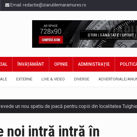
Email:
redactie@ziaruldemaramures.ro
IAL
ÎNVĂȚĂMÂNT
OPINIE
ADMINISTRAȚIE
POLITIC
ALE
EXTERNE
LIVE & VIDEO
DIVERSE
ADVERTORIALE/ANU
 prevede un nou spatiu de joacă pentru copiii din localitatea Tulg
niel Ciornei, critică modul în care Parlamentul este chemat să r
noi intră intră în