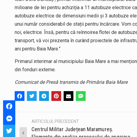
milioane de lei pentru achiziția a 11 autobuze electrice c
autobuze electrice de dimensiuni medii și 3 autobuze elect
unui număr considerabil de stații pentru încărcare. Vom 
noi, electrice. Însă, pentru că reînnoirea flotei de autobuz
transport, vă voi prezenta în curând proiectele de infrastru
ani pentru Baia Mare.”
Primarul interimar al municipiului Baia Mare a mai mențion
din fonduri externe.
Comunicat de Presă transmis de Primăria Baia Mare
ARTICOLUL PRECEDENT
Post
Centrul Militar Județean Maramureș.
navigation
Elemente din analiza procesului de angajare