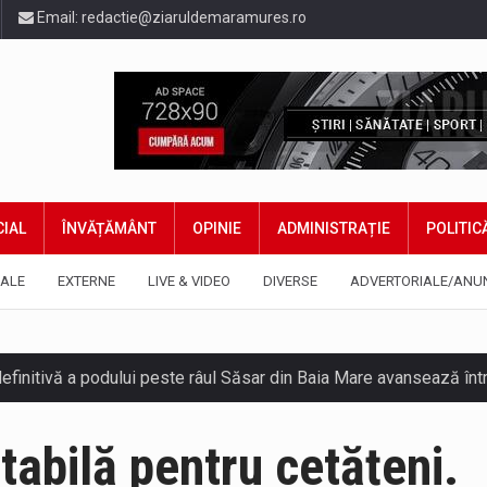
Email:
redactie@ziaruldemaramures.ro
IAL
ÎNVĂȚĂMÂNT
OPINIE
ADMINISTRAȚIE
POLITIC
ALE
EXTERNE
LIVE & VIDEO
DIVERSE
ADVERTORIALE/ANU
tabilă pentru cetățeni.
gia națională pentru conservarea biodiversității a fost din nou dez