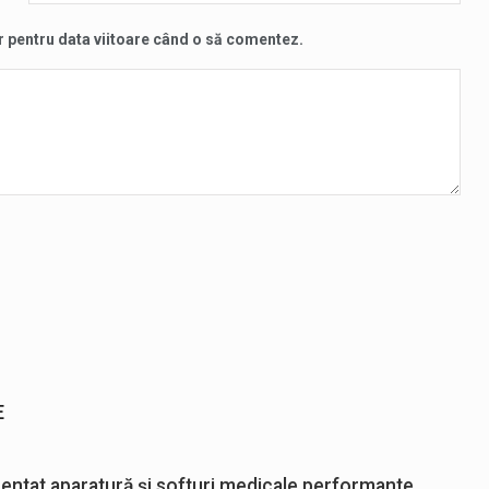
r pentru data viitoare când o să comentez.
E
zentat aparatură și softuri medicale performante