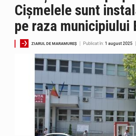
Cișmelele sunt insta
Pe scurt. Statuia lui PINTEA VI
pe raza municipiului
Publicat în:
1 august 2025
ZIARUL DE MARAMUREȘ
Fostul deputat si primar Cătăl
Pompierii militari si un echipa