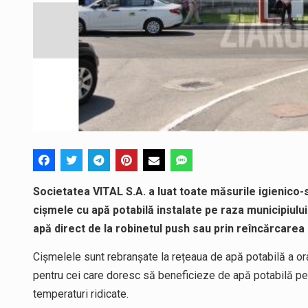
Societatea VITAL S.A. a luat toate măsurile igienico-
cișmele cu apă potabilă instalate pe raza municipiulu
apă direct de la robinetul push sau prin reîncărcarea 
Cișmelele sunt rebranșate la rețeaua de apă potabilă a oraș
pentru cei care doresc să beneficieze de apă potabilă pent
temperaturi ridicate.