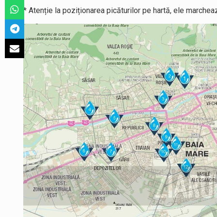
* Atenție la poziționarea picăturilor pe hartă, ele marche