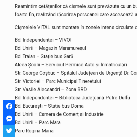
Reamintim cetățenilor că cișmele sunt prevăzute cu un bu
foarte fin, realizând răcorirea persoanei care accesează 
Cișmelele VITAL sunt montate în zonele intens circulate din
Bd. Independenței – VIVO!
Bd. Unirii – Magazin Maramureșul
Bd. Traian – Stație bus Gară
Aleea Școlii – Serviciul Permise Auto și Înmatriculări
Str. George Coșbuc – Spitalul Județean de Urgență Dr. Co
Str. Victoriei – Parc Municipal Tineretului
Str. Vasile Alecsandri – Zona BRD
Bd. Independenței – Biblioteca Județeană Petre Dulfu
Bd. București – Stație bus Dorna
Bd. Unirii – Camera de Comerț și Industrie
Bd. Unirii – Parc Mara
Parc Regina Maria