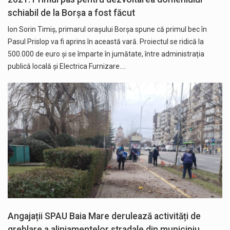
schiabil de la Borșa a fost făcut
Ion Sorin Timiș, primarul orașului Borșa spune că primul bec în
Pasul Prislop va fi aprins în această vară. Proiectul se ridică la
500.000 de euro și se împarte în jumătate, între administrația
publică locală și Electrica Furnizare.…
Angajații SPAU Baia Mare derulează activități de
greblare a aliniamentelor stradale din municipiu