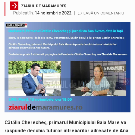
ZIARUL DE MARAMUREȘ
SIMULARE EXERCITIU. Prin Sistemul Unic de Apeluri de Urgență 112 a fost anunțat producerea unui accident rutier cu victime multiple,…
Publicat în:
14 noiembrie 2022
LASĂ UN COMENTARIU
Temperaturile ridicate constituie factori agresivi asupra sănătăţii, extrem de nocivi, ce pot deregla echilibrul organismului. Prea multă căldură nu este…
Directorul OCPI Maramures, Daniela-Onița Ivascu, a venit cu un răspuns pentru cei care s-au intrebat în aceste zile: Dacă aplicațiile…
Testarea independentă a sistemului e-Terra, realizată de STS, DNSC și Cyberint, a mai parcurs o rundă de evaluare. Un număr…
Vremea va fi caniculară. Disconfortul termic va fi accentuat, iar indicele temperatură-umezeală (ITU) va depăși pragul critic de 80 de…
A fost finalizat proiectul care prevede un nou spatiu de joacă pentru copiii din localitatea Tulghieș. Primarul comunei Miresu Mare,…
Cătălin Cherecheș, primarul Municipiului Baia Mare va
răspunde deschis tuturor întrebărilor adresate de Ana