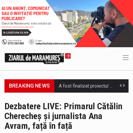
BREAKING NEWS
Deputatul AUR de Maramureș, Daniel Ciornei, critică modul în care Parlamentul este chemat să ratifice acordul de împrumut în valoare…
Camera Deputaților a adoptat miercuri, 5 august, proiectul de lege care modifică ordonanța privind decarbonizarea sectorului energetic. Proiectul prevede că…
Dezbatere LIVE: Primarul Cătălin
Cherecheș și jurnalista Ana
Suntem în plină vară și nimic nu e mai frumos decat să ai locuința plină de flori proaspete și plante…
Avram, față în față
Interval de valabilitate: 05 august, ora 10.00 – 09 august, ora 10.00 /Fenomene vizate: val de căldură, caniculă, temperaturi extreme,…