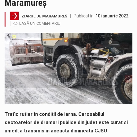
Maramureș
Testarea independentă a sistemului e-Terra, realizată de STS, DNSC și Cyberint, a mai parcurs o rundă de evaluare. Un număr…
Publicat în:
10 ianuarie 2022
ZIARUL DE MARAMUREȘ
Vremea va fi caniculară. Disconfortul termic va fi accentuat, iar indicele temperatură-umezeală (ITU) va depăși pragul critic de 80 de…
LASĂ UN COMENTARIU
COD GALBEN. Interval de valabilitate: 07 august, ora 12.00 – 07 august, ora 23.00 / Fenomene vizate: instabilitate atmosferică, intensificări…
Proiectul de lege privind Strategia națională pentru conservarea biodiversității a fost din nou dezbătut ieri și în final adoptat de…
Pe scurt. Statuia lui PINTEA VITEAZU din fața Jandarmeriei Maramures a ajuns să fie zilele acestea mărul discordiei între administrații.…
Noile statii de călători, achizitionate la preț de garsonieră per bucată, dezamăgesc total cetățenii care folosesc mijloacele de transport în…
Trafic rutier in conditii de iarna. Carosabilul
sectoarelor de drumuri publice din judet este curat si
umed, a transmis in aceasta dimineata CJSU