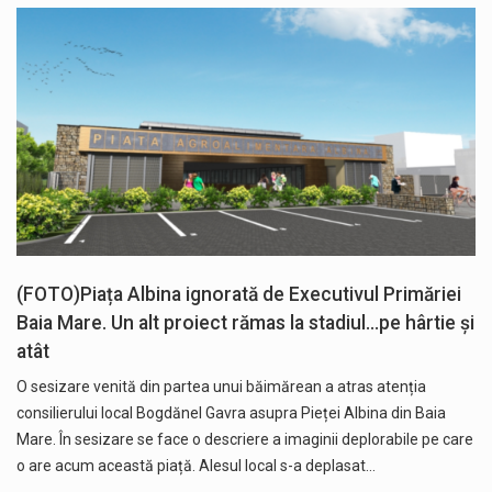
(FOTO)Piața Albina ignorată de Executivul Primăriei
Baia Mare. Un alt proiect rămas la stadiul…pe hârtie și
atât
O sesizare venită din partea unui băimărean a atras atenția
consilierului local Bogdănel Gavra asupra Pieței Albina din Baia
Mare. În sesizare se face o descriere a imaginii deplorabile pe care
o are acum această piață. Alesul local s-a deplasat…