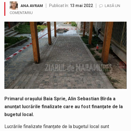
Publicat în:
13 mai 2022
ANA AVRAM
LASĂ UN
Testarea independentă a sistemului e-Terra, realizată de STS, DNSC și Cyberint, a mai parcurs o rundă de evaluare. Un număr…
COMENTARIU
Vremea va fi caniculară. Disconfortul termic va fi accentuat, iar indicele temperatură-umezeală (ITU) va depăși pragul critic de 80 de…
COD GALBEN. Interval de valabilitate: 07 august, ora 12.00 – 07 august, ora 23.00 / Fenomene vizate: instabilitate atmosferică, intensificări…
Proiectul de lege privind Strategia națională pentru conservarea biodiversității a fost din nou dezbătut ieri și în final adoptat de…
Pe scurt. Statuia lui PINTEA VITEAZU din fața Jandarmeriei Maramures a ajuns să fie zilele acestea mărul discordiei între administrații.…
Noile statii de călători, achizitionate la preț de garsonieră per bucată, dezamăgesc total cetățenii care folosesc mijloacele de transport în…
Primarul orașului Baia Sprie, Alin Sebastian Bîrda a
anunțat lucrările finalizate care au fost finanțate de la
bugetul local.
Lucrările finalizate finanțate de la bugetul local sunt