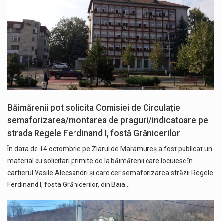
Băimărenii pot solicita Comisiei de Circulație
semaforizarea/montarea de praguri/indicatoare pe
strada Regele Ferdinand I, fostă Grănicerilor
În data de 14 octombrie pe Ziarul de Maramureș a fost publicat un
material cu solicitari primite de la băimărenii care locuiesc în
cartierul Vasile Alecsandri și care cer semaforizarea străzii Regele
Ferdinand I, fosta Grănicerilor, din Baia…