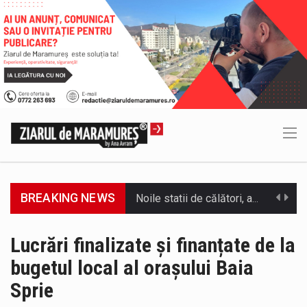
BREAKING NEWS
Municipiul Baia Mare, prin Serviciul Public Comunitar Local de Evidență a Persoanelor - Serviciul Evidența Persoanelor, îi informează pe cetățenii…
Tot mai multi băimăreni semnalează prezența cersetorilor de etnie romă pe raza municipiului. Orasul este la propriu impânzit de ei…
Lucrări finalizate și finanțate de la
bugetul local al orașului Baia
În acest sfârșit de săptămână, jandarmii maramureșeni vor fi prezenți la manifestările cultural-artistice și sportive care vor avea loc pe…
Sprie
Directorul OCPI Maramures, Daniela-Onița Ivascu, a venit cu un răspuns pentru cei care s-au intrebat în aceste zile: Dacă aplicațiile…