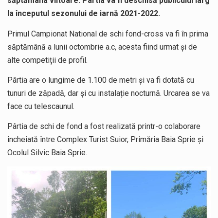
săptămâna viitoare. Pârtia va fi deschisă publicului larg
la începutul sezonului de iarnă 2021-2022.
Primul Campionat National de schi fond-cross va fi în prima
săptămână a lunii octombrie a.c, acesta fiind urmat și de
alte competiții de profil.
Pârtia are o lungime de 1.100 de metri și va fi dotată cu
tunuri de zăpadă, dar și cu instalație nocturnă. Urcarea se va
face cu telescaunul.
Pârtia de schi de fond a fost realizată printr-o colaborare
încheiată între Complex Turist Suior, Primăria Baia Sprie și
Ocolul Silvic Baia Sprie.