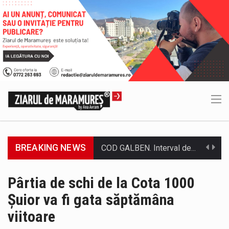
BREAKING NEWS
Proiectul de lege privind Strategia națională pentru conservarea biodiversității a fost din nou dezbătut ieri și în final adoptat de…
Pe scurt. Statuia lui PINTEA VITEAZU din fața Jandarmeriei Maramures a ajuns să fie zilele acestea mărul discordiei între administrații.…
Pârtia de schi de la Cota 1000
Șuior va fi gata săptămâna
Biroul Parlamentar al Senatorului Cristian-Augustin Niculescu-Țâgârlaș a organizat dezbaterea publică cu tema „Noile reguli pentru construcții și prosumatori” având ca…
viitoare
Noile statii de călători, achizitionate la preț de garsonieră per bucată, dezamăgesc total cetățenii care folosesc mijloacele de transport în…