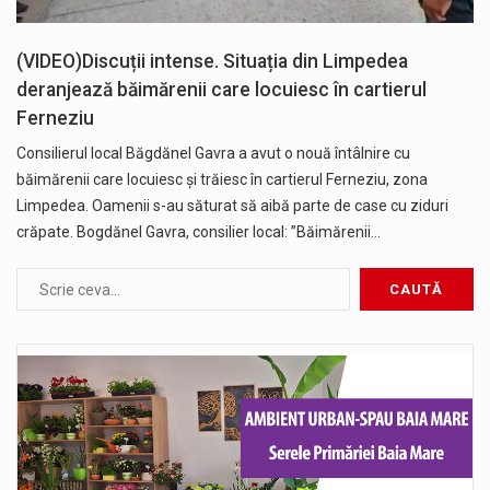
(VIDEO)Discuții intense. Situația din Limpedea
deranjează băimărenii care locuiesc în cartierul
Ferneziu
Consilierul local Băgdănel Gavra a avut o nouă întâlnire cu
băimărenii care locuiesc și trăiesc în cartierul Ferneziu, zona
Limpedea. Oamenii s-au săturat să aibă parte de case cu ziduri
crăpate. Bogdănel Gavra, consilier local: ”Băimărenii…