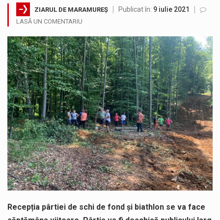
Publicat în:
9 iulie 2021
ZIARUL DE MARAMUREȘ
Municipiul Baia Mare, prin Serviciul Public Comunitar Local de Evidență a Persoanelor - Serviciul Evidența Persoanelor, îi informează pe cetățenii…
LASĂ UN COMENTARIU
Tot mai multi băimăreni semnalează prezența cersetorilor de etnie romă pe raza municipiului. Orasul este la propriu impânzit de ei…
Fostul deputat si primar Cătălin Cherecheș a fost invitat la Horia Nasra Show unde a sustinut o dezbatere pe teme…
Liceul Ucrainean „Taras Șevcenko” din Sighetu Marmației, singurul liceu din România cu predare în limba ucraineană, are potențialul de a-și…
Proiectul pentru reconstrucția definitivă a podului peste râul Săsar din Baia Mare avansează într-o nouă etapă concretă. După asigurarea finanțării…
COD GALBEN. Interval de valabilitate: 07 august, ora 12.00 – 07 august, ora 23.00 / Fenomene vizate: instabilitate atmosferică, intensificări…
Recepția pârtiei de schi de fond și biathlon se va face