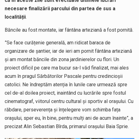
că în aceste zile sunt efectuate ultimele lucrări
necesare finalizării parcului din partea de sus a
localității
.
Băncile au fost montate, iar fântâna arteziană a fost pornită.
”Se face curățenie generală, am ridicat baraca de
organizare de șantier, iar de ieri am pornit fântâna arteziană
și am montat băncile din zona jardinierelor cu flori. Un
proiect dificil pe care ma bucur sa-l văd finalizat, mai ales
acum în pragul Sărbătorilor Pascale pentru credincioşii
catolici. Ne îndreptăm atenția în lunile care urmează spre
cel de-al doilea proiect, inaintând cu lucrările spre fostul
cinematograf, viitorul centru cultural și sportiv al orașului. Cu
răbdare, perseverența și înțelegere vom schimba fața
oraşului, sper eu, în bine, pentru mulți ani de acum înainte”, a
precizat Alin Sebastian Bîrda, primarul orașului Baia Sprie.