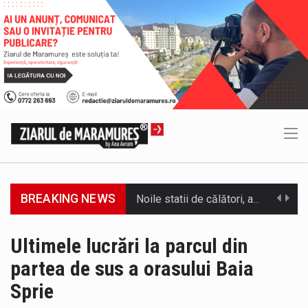
BREAKING NEWS
Tot mai multi băimăreni semnalează prezența cersetorilor de etnie romă pe raza municipiului. Orasul este la propriu impânzit de ei…
Municipiul Baia Mare, prin Serviciul Public Comunitar Local de Evidență a Persoanelor - Serviciul Evidența Persoanelor, îi informează pe cetățenii…
Ultimele lucrări la parcul din
partea de sus a orasului Baia
Directorul OCPI Maramures, Daniela-Onița Ivascu, a venit cu un răspuns pentru cei care s-au intrebat în aceste zile: Dacă aplicațiile…
Sprie
Testarea independentă a sistemului e-Terra, realizată de STS, DNSC și Cyberint, a mai parcurs o rundă de evaluare. Un număr…