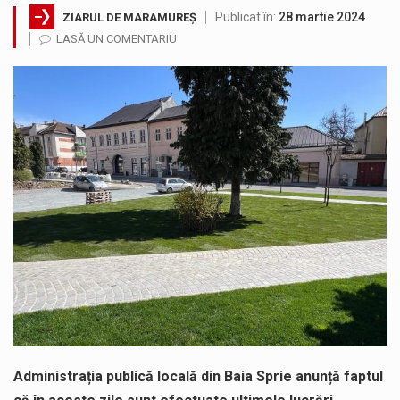
Publicat în:
28 martie 2024
ZIARUL DE MARAMUREȘ
Vremea va fi caniculară. Disconfortul termic va fi accentuat, iar indicele temperatură-umezeală (ITU) va depăși pragul critic de 80 de…
LASĂ UN COMENTARIU
A fost finalizat proiectul care prevede un nou spatiu de joacă pentru copiii din localitatea Tulghieș. Primarul comunei Miresu Mare,…
COD GALBEN. Interval de valabilitate: 07 august, ora 12.00 – 07 august, ora 23.00 / Fenomene vizate: instabilitate atmosferică, intensificări…
În acest sfârșit de săptămână, jandarmii maramureșeni vor fi prezenți la manifestările cultural-artistice și sportive care vor avea loc pe…
Proiectul de lege privind Strategia națională pentru conservarea biodiversității a fost din nou dezbătut ieri și în final adoptat de…
Noile statii de călători, achizitionate la preț de garsonieră per bucată, dezamăgesc total cetățenii care folosesc mijloacele de transport în…
Administrația publică locală din Baia Sprie anunță faptul