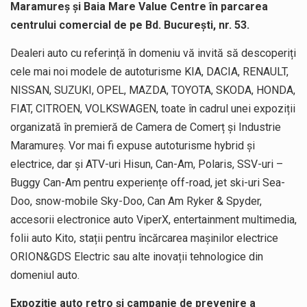
Maramureș și Baia Mare Value Centre în parcarea
centrului comercial de pe Bd. București, nr. 53.
Dealeri auto cu referință în domeniu vă invită să descoperiți
cele mai noi modele de autoturisme KIA, DACIA, RENAULT,
NISSAN, SUZUKI, OPEL, MAZDA, TOYOTA, SKODA, HONDA,
FIAT, CITROEN, VOLKSWAGEN, toate în cadrul unei expoziții
organizată în premieră de Camera de Comerț și Industrie
Maramureș. Vor mai fi expuse autoturisme hybrid și
electrice, dar și ATV-uri Hisun, Can-Am, Polaris, SSV-uri –
Buggy Can-Am pentru experiențe off-road, jet ski-uri Sea-
Doo, snow-mobile Sky-Doo, Can Am Ryker & Spyder,
accesorii electronice auto ViperX, entertainment multimedia,
folii auto Kito, stații pentru încărcarea mașinilor electrice
ORION&GDS Electric sau alte inovații tehnologice din
domeniul auto.
Expoziție auto retro și campanie de prevenire a