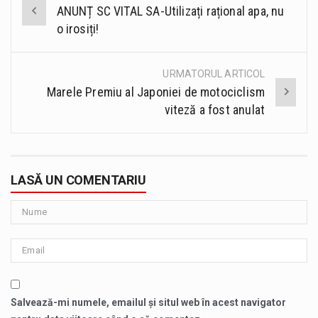
Post
ANUNȚ SC VITAL SA-Utilizați rațional apa, nu
navigation
o irosiți!
URMATORUL ARTICOL
Marele Premiu al Japoniei de motociclism
viteză a fost anulat
LASĂ UN COMENTARIU
Salvează-mi numele, emailul și situl web în acest navigator