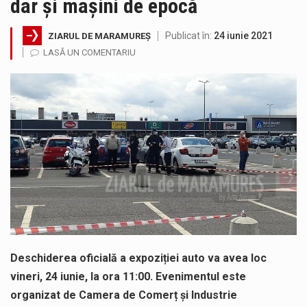
dar și mașini de epocă
Testarea independentă a sistemului e-Terra, realizată de STS, DNSC și Cyberint, a mai parcurs o rundă de evaluare. Un număr…
Publicat în:
24 iunie 2021
ZIARUL DE MARAMUREȘ
Vremea va fi caniculară. Disconfortul termic va fi accentuat, iar indicele temperatură-umezeală (ITU) va depăși pragul critic de 80 de…
LASĂ UN COMENTARIU
COD GALBEN. Interval de valabilitate: 07 august, ora 12.00 – 07 august, ora 23.00 / Fenomene vizate: instabilitate atmosferică, intensificări…
Proiectul de lege privind Strategia națională pentru conservarea biodiversității a fost din nou dezbătut ieri și în final adoptat de…
Pe scurt. Statuia lui PINTEA VITEAZU din fața Jandarmeriei Maramures a ajuns să fie zilele acestea mărul discordiei între administrații.…
Noile statii de călători, achizitionate la preț de garsonieră per bucată, dezamăgesc total cetățenii care folosesc mijloacele de transport în…
Deschiderea oficială a expoziției auto va avea loc
vineri, 24 iunie, la ora 11:00. Evenimentul este
organizat de Camera de Comerț și Industrie