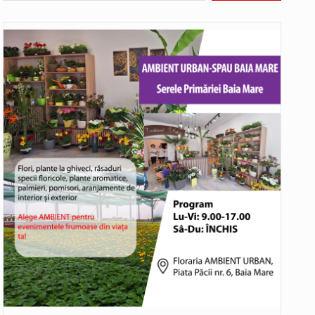
Noile statii de călători, achizitionate la preț de garsonieră per bucată, dezamăgesc total cetățenii care folosesc mijloacele de transport în…
Municipiul Baia Mare, prin Serviciul Public Comunitar Local de Evidență a Persoanelor - Serviciul Evidența Persoanelor, îi informează pe cetățenii…
asul este la propriu impânzit de ei…
rtistice și sportive care vor avea loc pe…
Liceul Ucrainean „Taras Șevcenko” din Sighetu Marmației, singurul liceu din România cu predare în limba ucraineană, are potențialul de a-și…
Proiectul pentru reconstrucția definitivă a podului peste râul Săsar din Baia Mare avansează într-o nouă etapă concretă. După asigurarea finanțării…
COD GALBEN. Interval de valabilitate: 07 august, ora 12.00 – 07 august, ora 23.00 / Fenomene vizate: instabilitate atmosferică, intensificări…