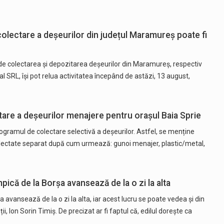
colectare a deșeurilor din județul Maramureș poate fi
de colectarea și depozitarea deșeurilor din Maramureș, respectiv
l SRL, își pot relua activitatea începând de astăzi, 13 august,
ctare a deșeurilor menajere pentru orașul Baia Sprie
rogramul de colectare selectivă a deșeurilor. Astfel, se menține
lectate separat după cum urmează: gunoi menajer, plastic/metal,
mpică de la Borșa avansează de la o zi la alta
a avansează de la o zi la alta, iar acest lucru se poate vedea și din
ții, Ion Sorin Timiș. De precizat ar fi faptul că, edilul dorește ca