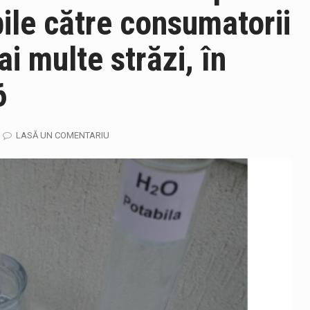
bile către consumatorii
i multe străzi, în
6
ază prezența cersetorilor de etnie romă pe raza municipiului. Or
jandarmii maramureșeni vor fi prezenți la manifestările cultural-a
LASĂ UN COMENTARIU