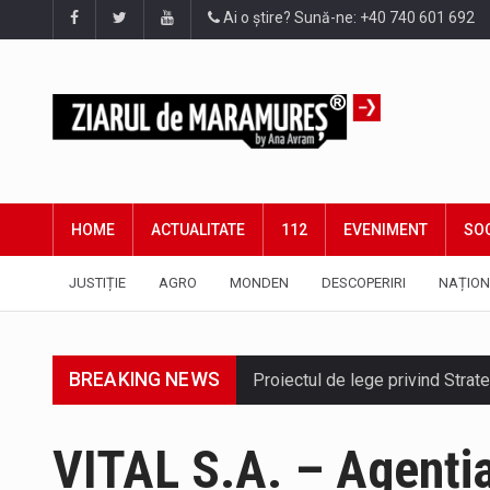
Ai o știre? Sună-ne: +40 740 601 692
HOME
ACTUALITATE
112
EVENIMENT
SOC
JUSTIȚIE
AGRO
MONDEN
DESCOPERIRI
NAȚION
BREAKING NEWS
Proiectul de lege privind Strate
Pe scurt. Statuia lui PINTEA VI
VITAL S.A. – Agenția