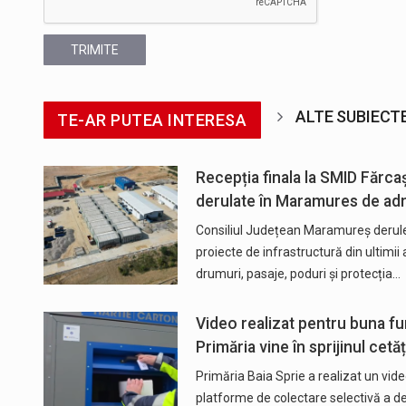
TRIMITE
ALTE SUBIECT
TE-AR PUTEA INTERESA
Recepția finala la SMID Fărca
derulate în Maramures de adm
Consiliul Județean Maramureș derule
proiecte de infrastructură din ultimii an
drumuri, pasaje, poduri și protecția…
Video realizat pentru buna f
Primăria vine în sprijinul cetă
Primăria Baia Sprie a realizat un vide
platforme de colectare selectivă a de