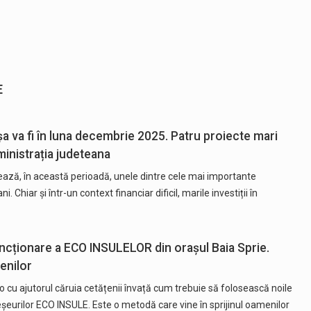
E
șa va fi în luna decembrie 2025. Patru proiecte mari
inistrația judeteana
ază, în această perioadă, unele dintre cele mai importante
i. Chiar și într-un context financiar dificil, marile investiții în
uncționare a ECO INSULELOR din orașul Baia Sprie.
țenilor
o cu ajutorul căruia cetățenii învață cum trebuie să folosească noile
șeurilor ECO INSULE. Este o metodă care vine în sprijinul oamenilor