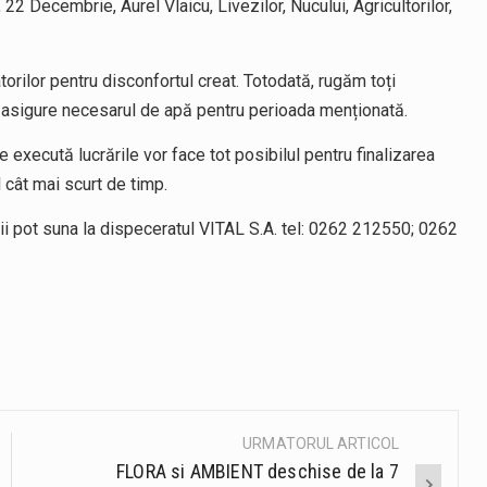
, 22 Decembrie, Aurel Vlaicu, Livezilor, Nucului, Agricultorilor,
torilor pentru disconfortul creat. Totodată, rugăm toți
i asigure necesarul de apă pentru perioada menționată.
execută lucrările vor face tot posibilul pentru finalizarea
al cât mai scurt de timp.
orii pot suna la dispeceratul VITAL S.A. tel: 0262 212550; 0262
URMATORUL ARTICOL
FLORA si AMBIENT deschise de la 7