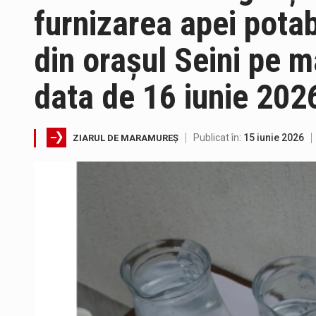
furnizarea apei pota
din orașul Seini pe ma
data de 16 iunie 202
Tot mai multi băimăreni semnale
În acest sfârșit de săptămână, 
Publicat în:
15 iunie 2026
ZIARUL DE MARAMUREȘ