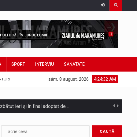
Ă
SPORT
INTERVIU
SĂNĂTATE
sâm, 8 august, 2026
4:24:34 AM
NTURI
bătut ieri și în final adoptat de…
ea mărul discordiei între administrații.…
Biroul Parlamentar al Senatorului Cristian-Augustin Niculescu-Țâgârlaș a organizat dezbaterea publică cu tema „Noile reguli pentru construcții și prosumatori” având ca…