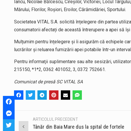
Iancu, Nicolae Bălcescu, Cireșilor, Victoriei, Locul Târgului
Mărului, Florilor, Roșiori, Eroilor, Cărămidăriei, Sportului.
Societatea VITAL S.A. solicită înțelegere din partea utiliza
consumatorii afectați de această întrerupere a apei să îș
Mulțumim pentru înțelegere și îi asigurăm că echipele care 
lucrărilor și reluarea furnizării apei potabile într-un interv
Pentru informaţii suplimentare sau alte sesizări, utilizat
215150, *1*2, 0362 401052, 3, 0372 752661.
Comunicat de presă SC VITAL SA
ARTICOLUL PRECEDENT
Post
Tânăr din Baia Mare dus la spital de fortele