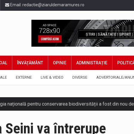
Email:
redactie@ziaruldemaramures.ro
IAL
ÎNVĂȚĂMÂNT
OPINIE
ADMINISTRAȚIE
POLITIC
ALE
EXTERNE
LIVE & VIDEO
DIVERSE
ADVERTORIALE/ANU
gia națională pentru conservarea biodiversității a fost din nou dez
TEAZU din fața Jandarmeriei Maramures a ajuns să fie zilele acest
 Seini va întrerupe