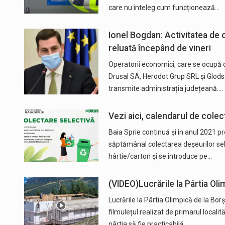
care nu înteleg cum funcționează…
Ionel Bogdan: Activitatea de 
reluată începând de vineri
Operatorii economici, care se ocupă 
Drusal SA, Herodot Grup SRL și Glodsa
transmite administrația județeană.…
Vezi aici, calendarul de cole
Baia Sprie continuă și în anul 2021 p
săptămânal colectarea deșeurilor se
hârtie/carton și se introduce pe…
(VIDEO)Lucrările la Pârtia Oli
Lucrările la Pârtia Olimpică de la Borș
filmulețul realizat de primarul localită
pârtia să fie practicabilă…