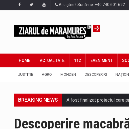
Ai o știre? Sună-ne: +40 740 601 692
HOME
ACTUALITATE
112
EVENIMENT
SOC
JUSTIȚIE
AGRO
MONDEN
DESCOPERIRI
NAȚION
A fost finalizat proiectul care
BREAKING NEWS
Deputatul AUR de Maramureș, Da
Descoperire macabră