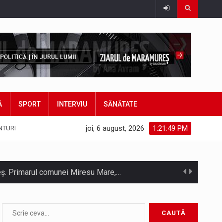
Ă
SPORT
INTERVIU
SĂNĂTATE
joi, 6 august, 2026
1:21:51 PM
NTURI
hieș. Primarul comunei Miresu Mare,…
atifice acordul de împrumut în valoare…
Camera Deputaților a adoptat miercuri, 5 august, proiectul de lege care modifică ordonanța privind decarbonizarea sectorului energetic. Proiectul prevede că…