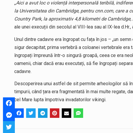
„Aici a avut loc o violență interpersonală teribilă, indife
la Universitatea din Cambridge, pentru cnn.com, care a c
Country Park, la aproximativ 4,8 kilometri de Cambridge,
ale unei execuții din secolul al VIII-lea sau al IX-lea d.Hr.,
Unul dintre cadavre era îngropat cu fața în jos – „un semn
sigur decapitat; prima vertebră a coloanei vertebrale era tă
îngropați împreună într-o singură groapă, ceea ce era neo
oamenii, chiar dacă erau executați, să fie îngropați separa
cadavre.
Descoperirea unui astfel de sit permite arheologilor să î
timpurii, când țara era fragmentată în mai multe regate, d
cel Mare lupta împotriva invadatorilor vikingi.