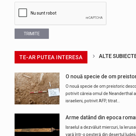
TRIMITE
ALTE SUBIECT
TE-AR PUTEA INTERESA
O nouă specie de om preistori
O nouă specie de om preistoric descop
potrivit căreia omul de Neanderthal a
israelieni, potrivit AFP, titrat…
Arme datând din epoca romană
Israelul a dezvăluit miercuri, la Ier
vară într-o peşteră din deşertul Iudeii