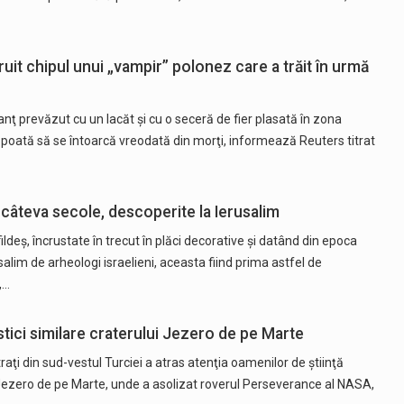
uit chipul unui „vampir” polonez care a trăit în urmă
anţ prevăzut cu un lacăt şi cu o seceră de fier plasată în zona
ai poată să se întoarcă vreodată din morţi, informează Reuters titrat
câteva secole, descoperite la Ierusalim
deş, încrustate în trecut în plăci decorative şi datând din epoca
rusalim de arheologi israelieni, aceasta fiind prima astfel de
,…
stici similare craterului Jezero de pe Marte
aţi din sud-vestul Turciei a atras atenţia oamenilor de ştiinţă
l Jezero de pe Marte, unde a asolizat roverul Perseverance al NASA,