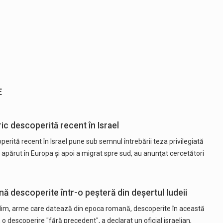
E
c descoperită recent în Israel
erită recent în Israel pune sub semnul întrebării teza privilegiată
 apărut în Europa şi apoi a migrat spre sud, au anunţat cercetători
 descoperite într-o peşteră din deşertul Iudeii
usalim, arme care datează din epoca romană, descoperite în această
, o descoperire "fără precedent", a declarat un oficial israelian,