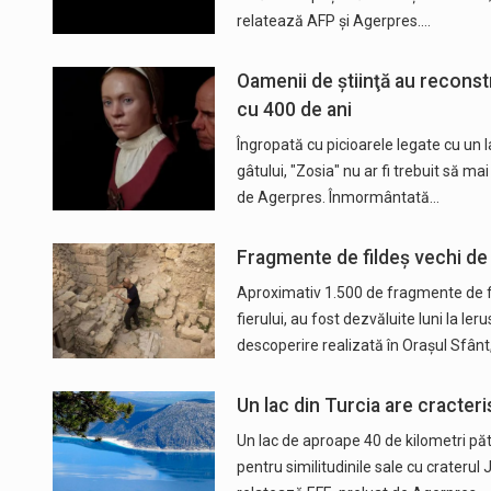
relatează AFP și Agerpres.…
Oamenii de ştiinţă au reconstr
cu 400 de ani
Îngropată cu picioarele legate cu un l
gâtului, "Zosia" nu ar fi trebuit să m
de Agerpres. Înmormântată…
Fragmente de fildeş vechi de 
Aproximativ 1.500 de fragmente de fil
fierului, au fost dezvăluite luni la Ie
descoperire realizată în Oraşul Sfânt
Un lac din Turcia are cracteri
Un lac de aproape 40 de kilometri pătr
pentru similitudinile sale cu crateru