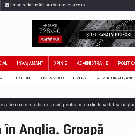
Email:
redactie@ziaruldemaramures.ro
IAL
ÎNVĂȚĂMÂNT
OPINIE
ADMINISTRAȚIE
POLITIC
ALE
EXTERNE
LIVE & VIDEO
DIVERSE
ADVERTORIALE/ANU
 prevede un nou spatiu de joacă pentru copiii din localitatea Tulg
niel Ciornei, critică modul în care Parlamentul este chemat să r
 în Anglia. Groapă