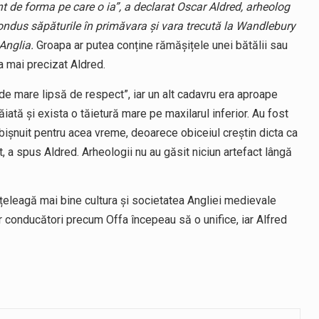
rent de forma pe care o ia”, a declarat Oscar Aldred, arheolog
ondus săpăturile în primăvara și vara trecută la Wandlebury
 Anglia.
Groapa ar putea conține rămășițele unei bătălii sau
 a mai precizat Aldred.
 de mare lipsă de respect”, iar un alt cadavru era aproape
iată și exista o tăietură mare pe maxilarul inferior. Au fost
bișnuit pentru acea vreme, deoarece obiceiul creștin dicta ca
t, a spus Aldred. Arheologii nu au găsit niciun artefact lângă
nțeleagă mai bine cultura și societatea Angliei medievale
ar conducători precum Offa începeau să o unifice, iar Alfred