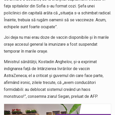
faţa spitalelor din Sofia s-au format cozi. Şefa unei
policlinici din capitală arăta că „situaţia s-a schimbat radical.
Înainte, trebuia să rugăm oamenii să se vaccineze. Acum,
echipele sunt foarte ocupate”.
Joi deja nu mai erau doze de vaccin disponibile şi în marile
oraşe accesul general la imunizare a fost suspendat
temporar în marile oraşe.
Ministrul sănătăţii, Kostadin Anghelov, şi-a exprimat
indignarea faţă de întârzierea livrărilor de vaccin
AstraZeneca; el a criticat şi guvernul din care face parte,
afirmând ironic, zilele trecute, că „avem conducători
formidabili: au deblocat sistemul creând un haos
monstruos!”, consemna ziarul Segan, preluat de AFP.