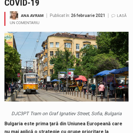
COVID-19
SIMULARE EXERCITIU. Prin Sistemul Unic de Apeluri de Urgență 112 a fost anunțat producerea unui accident rutier cu victime multiple,…
Publicat în:
26 februarie 2021
ANA AVRAM
LASĂ
Temperaturile ridicate constituie factori agresivi asupra sănătăţii, extrem de nocivi, ce pot deregla echilibrul organismului. Prea multă căldură nu este…
UN COMENTARIU
Directorul OCPI Maramures, Daniela-Onița Ivascu, a venit cu un răspuns pentru cei care s-au intrebat în aceste zile: Dacă aplicațiile…
Testarea independentă a sistemului e-Terra, realizată de STS, DNSC și Cyberint, a mai parcurs o rundă de evaluare. Un număr…
Vremea va fi caniculară. Disconfortul termic va fi accentuat, iar indicele temperatură-umezeală (ITU) va depăși pragul critic de 80 de…
A fost finalizat proiectul care prevede un nou spatiu de joacă pentru copiii din localitatea Tulghieș. Primarul comunei Miresu Mare,…
DJC3PT Tram on Graf Ignatiev Street, Sofia, Bulgaria
Bulgaria este prima ţară din Uniunea Europeană care
nu mai aplică o strategie cu grupe prioritare la