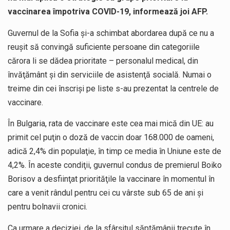
vaccinarea împotriva COVID-19, informează joi AFP.
Guvernul de la Sofia şi-a schimbat abordarea după ce nu a
reuşit să convingă suficiente persoane din categoriile
cărora li se dădea prioritate – personalul medical, din
învăţământ şi din serviciile de asistenţă socială. Numai o
treime din cei înscrişi pe liste s-au prezentat la centrele de
vaccinare.
În Bulgaria, rata de vaccinare este cea mai mică din UE: au
primit cel puţin o doză de vaccin doar 168.000 de oameni,
adică 2,4% din populaţie, în timp ce media în Uniune este de
4,2%. În aceste condiţii, guvernul condus de premierul Boiko
Borisov a desfiinţat priorităţile la vaccinare în momentul în
care a venit rândul pentru cei cu vârste sub 65 de ani şi
pentru bolnavii cronici.
Ca urmare a deciziei, de la sfârşitul săptămânii trecute în