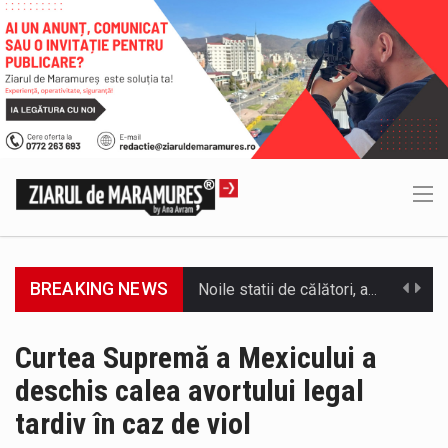
BREAKING NEWS
Municipiul Baia Mare, prin Serviciul Public Comunitar Local de Evidență a Persoanelor - Serviciul Evidența Persoanelor, îi informează pe cetățenii…
Tot mai multi băimăreni semnalează prezența cersetorilor de etnie romă pe raza municipiului. Orasul este la propriu impânzit de ei…
Curtea Supremă a Mexicului a
deschis calea avortului legal
În acest sfârșit de săptămână, jandarmii maramureșeni vor fi prezenți la manifestările cultural-artistice și sportive care vor avea loc pe…
tardiv în caz de viol
Directorul OCPI Maramures, Daniela-Onița Ivascu, a venit cu un răspuns pentru cei care s-au intrebat în aceste zile: Dacă aplicațiile…