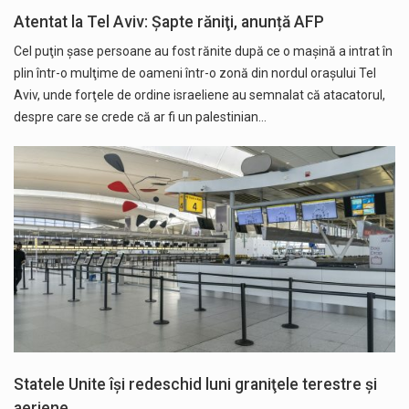
Atentat la Tel Aviv: Șapte răniţi, anunță AFP
Cel puţin şase persoane au fost rănite după ce o maşină a intrat în
plin într-o mulţime de oameni într-o zonă din nordul oraşului Tel
Aviv, unde forţele de ordine israeliene au semnalat că atacatorul,
despre care se crede că ar fi un palestinian…
Statele Unite îşi redeschid luni graniţele terestre şi
aeriene