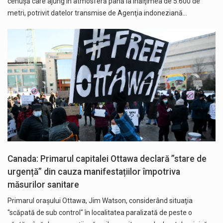
cenuşă care ajung în atmosferă până la înălţimea de 5.600 de
metri, potrivit datelor transmise de Agenţia indoneziană…
Canada: Primarul capitalei Ottawa declară ”stare de
urgență” din cauza manifestațiilor împotriva
măsurilor sanitare
Primarul oraşului Ottawa, Jim Watson, considerând situaţia
"scăpată de sub control" în localitatea paralizată de peste o