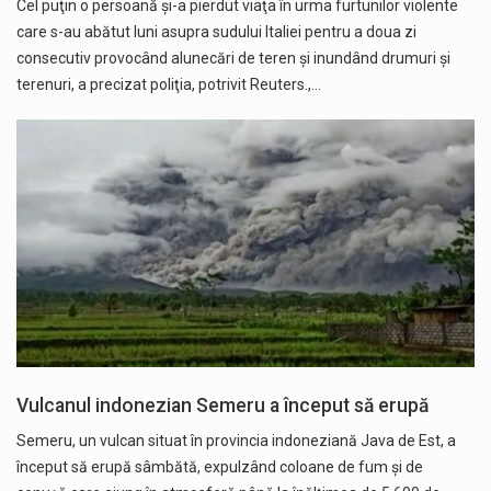
Cel puţin o persoană şi-a pierdut viaţa în urma furtunilor violente
care s-au abătut luni asupra sudului Italiei pentru a doua zi
consecutiv provocând alunecări de teren şi inundând drumuri şi
terenuri, a precizat poliţia, potrivit Reuters.,…
Vulcanul indonezian Semeru a început să erupă
Semeru, un vulcan situat în provincia indoneziană Java de Est, a
început să erupă sâmbătă, expulzând coloane de fum şi de