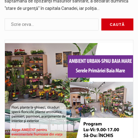
săptămână de opozanţii măsurilor sanitare, a declarat duminică
"stare de urgenţă" în capitala Canadei, iar poliţia…