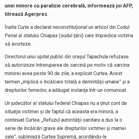
unei minore cu paralizie cerebrală, informează joi AFP,
titrează Agerpres.
Înalta Curte a declarat neconstituţional un articol din Codul
Penal al statului Chiapas (sudul ţării) care împiedica victima
să avorteze.
Directorul unui spital public din oraşul Tapachula refuzase
să autorizeze întreruperea de sarcină pe motiv că sarcina
minorei avea peste 90 de zile, a explicat Curtea. Acest
termen „implică o încălcare totală a demnităţii umane” şi a
drepturilor femeilor, a adăugat instanţa într-un comunicat.
Un judecător al statului federal Chiapas nu a ţinut cont de
situaţia victimei şi de faptul că aceasta era minoră, a
continuat Curtea. „Refuzul autorităţii sanitare a dus la o
serie de încălcări grave ale drepturilor victimei şi mamei
sale”, subliniază Curtea Supremă, acordându-le