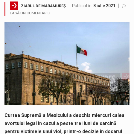
Publicat în:
8 iulie 2021
ZIARUL DE MARAMUREȘ
Testarea independentă a sistemului e-Terra, realizată de STS, DNSC și Cyberint, a mai parcurs o rundă de evaluare. Un număr…
LASĂ UN COMENTARIU
Vremea va fi caniculară. Disconfortul termic va fi accentuat, iar indicele temperatură-umezeală (ITU) va depăși pragul critic de 80 de…
COD GALBEN. Interval de valabilitate: 07 august, ora 12.00 – 07 august, ora 23.00 / Fenomene vizate: instabilitate atmosferică, intensificări…
Proiectul de lege privind Strategia națională pentru conservarea biodiversității a fost din nou dezbătut ieri și în final adoptat de…
Pe scurt. Statuia lui PINTEA VITEAZU din fața Jandarmeriei Maramures a ajuns să fie zilele acestea mărul discordiei între administrații.…
Noile statii de călători, achizitionate la preț de garsonieră per bucată, dezamăgesc total cetățenii care folosesc mijloacele de transport în…
Curtea Supremă a Mexicului a deschis miercuri calea
avortului legal în cazul a peste trei luni de sarcină
pentru victimele unui viol, printr-o decizie în dosarul