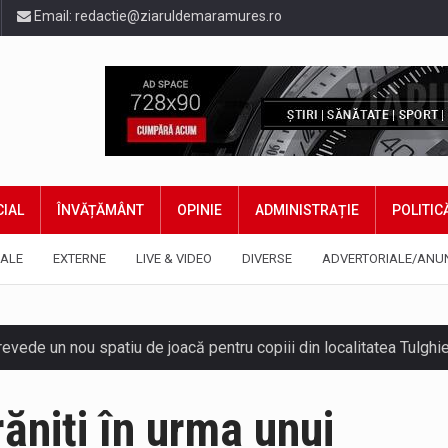
Email:
redactie@ziaruldemaramures.ro
IAL
ÎNVĂȚĂMÂNT
OPINIE
ADMINISTRAȚIE
POLITIC
ALE
EXTERNE
LIVE & VIDEO
DIVERSE
ADVERTORIALE/ANU
 prevede un nou spatiu de joacă pentru copiii din localitatea Tulg
niel Ciornei, critică modul în care Parlamentul este chemat să r
răniți în urma unui