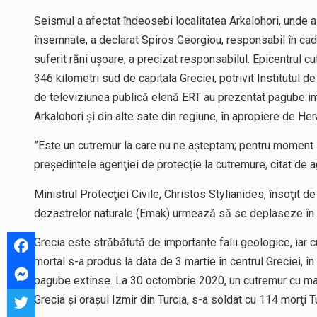
Seismul a afectat îndeosebi localitatea Arkalohori, unde 
însemnate, a declarat Spiros Georgiou, responsabil în cadr
suferit răni uşoare, a precizat responsabilul. Epicentrul cu
346 kilometri sud de capitala Greciei, potrivit Institutul 
de televiziunea publică elenă ERT au prezentat pagube im
Arkalohori şi din alte sate din regiune, în apropiere de Her
”Este un cutremur la care nu ne aşteptam; pentru moment s
preşedintele agenţiei de protecţie la cutremure, citat de
Ministrul Protecţiei Civile, Christos Stylianides, însoţit d
dezastrelor naturale (Emak) urmează să se deplaseze în Cr
Grecia este străbătută de importante falii geologice, iar 
mortal s-a produs la data de 3 martie în centrul Greciei, î
pagube extinse. La 30 octombrie 2020, un cutremur cu ma
Grecia şi oraşul Izmir din Turcia, s-a soldat cu 114 morţi