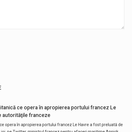
E
itanică ce opera în apropierea portului francez Le
e autorităţile franceze
ce opera în apropierea portului francez Le Havre a fost preluată de
 joi, pe Twitter, ministrul francez pentru afaceri maritime Annick