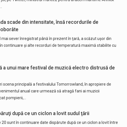
.…
a scade din intensitate, însă recordurile de
doborâte
 mai sever înregistrat până în prezent în ţară, a scăzut uşor din
e în continuare şi alte recorduri de temperatură maximă stabilite cu
ă a unui mare festival de muzică electro distrusă de
i scena principală a festivalului Tomorrowland, în apropiere de
evenimentul anual care urmează să atragă fani ai muzicii
icat pompierii,…
păruţi după ce un ciclon a lovit sudul ţării
20 sunt în continuare date dispărute după ce un ciclon a lovit între