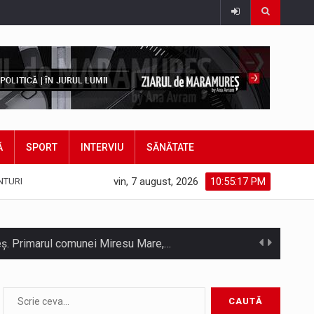
Ă
SPORT
INTERVIU
SĂNĂTATE
vin, 7 august, 2026
10:55:18 PM
NTURI
hieș. Primarul comunei Miresu Mare,…
atifice acordul de împrumut în valoare…
Camera Deputaților a adoptat miercuri, 5 august, proiectul de lege care modifică ordonanța privind decarbonizarea sectorului energetic. Proiectul prevede că…