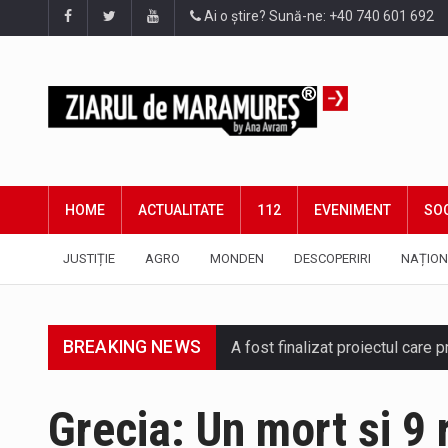
Ai o știre? Sună-ne: +40 740 601 692
HOME
ACTUALITATE
112
EVENIMENT
SOC
JUSTIȚIE
AGRO
MONDEN
DESCOPERIRI
NAȚION
BREAKING NEWS
A fost finalizat proiectul care
Deputatul AUR de Maramureș, Da
Grecia: Un mort și 9 