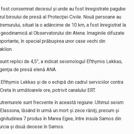
a fost consemnat decesul şi unde au fost înregistrate pagube
ul biroului de presă al Protecţiei Civile. Nouă persoane au
tremurului, situat la o adâncime de 10 km, a fost înregistrat la
de geodinamică al Observatorului din Atena. Imaginile difuzate
portante, în special prăbuşirea unor case vechi din
aklion.
unt replici de 4,5”, a indicat seismologul Efthymis Lekkas,
 agenţia de presă elenă ANA.
e Efthymis Lekkas şi de o echipă din cadrul serviciilor contra
eta în următoarele ore, potrivit canalului ERT.
cutremurele sunt frecvente în această regiune. Ultimul seism
n Elassona, lăsând în urmă un mort şi zece răniţi, precum şi
gnitudinea 7 produs în Marea Egee, între insula Samos din
 Turcia şi două decese în Samos.