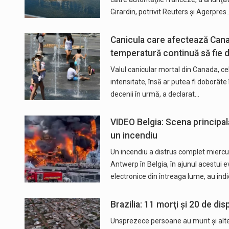
Girardin, potrivit Reuters și Agerpres
Canicula care afectează Canad
temperatură continuă să fie 
Valul canicular mortal din Canada, cel
intensitate, însă ar putea fi doborât
decenii în urmă, a declarat…
VIDEO Belgia: Scena principal
un incendiu
Un incendiu a distrus complet miercur
Antwerp în Belgia, în ajunul acestui 
electronice din întreaga lume, au ind
Brazilia: 11 morţi şi 20 de dis
Unsprezece persoane au murit şi alte 