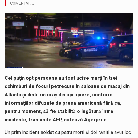
COMENTARIU
COD GALBEN. Interval de valabilitate: 07 august, ora 12.00 – 07 august, ora 23.00 / Fenomene vizate: instabilitate atmosferică, intensificări…
Proiectul de lege privind Strategia națională pentru conservarea biodiversității a fost din nou dezbătut ieri și în final adoptat de…
În luna august, orașul Baia Sprie își deschide din nou porțile de ZIUA MINERULUI, eveniment care se va desfăsura în…
”Am susținut în Parlament Strategia Națională pentru Conservarea Biodiversității 2026–2030, un pas necesar pentru protejarea naturii și respectarea angajamentelor europene…
În cadrul sesiunii extraordinare a Camerei Deputaților, Crina Chilat, deputat PSD Maramures a votat modificările la Legea decarbonizării și a…
Cel puţin opt persoane au fost ucise marţi în trei
Pompierii militari si un echipaj SMURD au intervenit in aceasta dimineata la degajarea unei persoane care a fost găsită spânzurată…
schimburi de focuri petrecute în saloane de masaj din
Atlanta şi dintr-un oraş din apropiere, conform
informaţiilor difuzate de presa americană fără ca,
pentru moment, să fie stabilită o legătură între
incidente, transmite AFP, notează Agerpres.
Un prim incident soldat cu patru morţi şi doi răniţi a avut loc