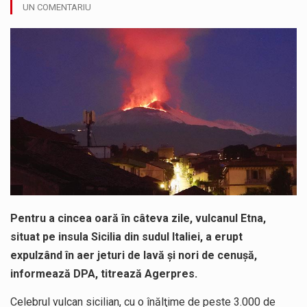
UN COMENTARIU
Testarea independentă a sistemului e-Terra, realizată de STS, DNSC și Cyberint, a mai parcurs o rundă de evaluare. Un număr…
Vremea va fi caniculară. Disconfortul termic va fi accentuat, iar indicele temperatură-umezeală (ITU) va depăși pragul critic de 80 de…
COD GALBEN. Interval de valabilitate: 07 august, ora 12.00 – 07 august, ora 23.00 / Fenomene vizate: instabilitate atmosferică, intensificări…
Proiectul de lege privind Strategia națională pentru conservarea biodiversității a fost din nou dezbătut ieri și în final adoptat de…
Pe scurt. Statuia lui PINTEA VITEAZU din fața Jandarmeriei Maramures a ajuns să fie zilele acestea mărul discordiei între administrații.…
Noile statii de călători, achizitionate la preț de garsonieră per bucată, dezamăgesc total cetățenii care folosesc mijloacele de transport în…
Pentru a cincea oară în câteva zile, vulcanul Etna,
situat pe insula Sicilia din sudul Italiei, a erupt
expulzând în aer jeturi de lavă şi nori de cenuşă,
informează DPA, titrează Agerpres.
Celebrul vulcan sicilian, cu o înălţime de peste 3.000 de