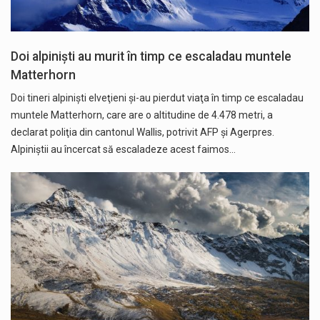
Doi alpinişti au murit în timp ce escaladau muntele
Matterhorn
Doi tineri alpinişti elveţieni şi-au pierdut viaţa în timp ce escaladau
muntele Matterhorn, care are o altitudine de 4.478 metri, a
declarat poliţia din cantonul Wallis, potrivit AFP și Agerpres.
Alpiniştii au încercat să escaladeze acest faimos…