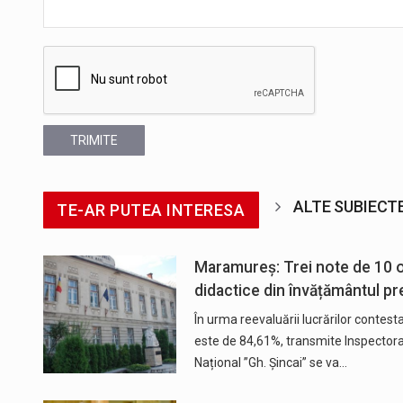
TRIMITE
ALTE SUBIECT
TE-AR PUTEA INTERESA
Maramureș: Trei note de 10 o
didactice din învățământul pr
În urma reevaluării lucrărilor contest
este de 84,61%, transmite Inspectora
Național ”Gh. Șincai” se va…