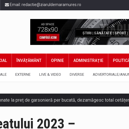
Email:
redactie@ziaruldemaramures.ro
IAL
ÎNVĂȚĂMÂNT
OPINIE
ADMINISTRAȚIE
POLITIC
ALE
EXTERNE
LIVE & VIDEO
DIVERSE
ADVERTORIALE/ANU
eatului 2023 –
ază prezența cersetorilor de etnie romă pe raza municipiului. Or