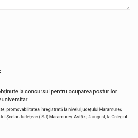
E
bținute la concursul pentru ocuparea posturilor
euniversitar
ate, promovabilitatea înregistrată la nivelul județului Maramureș
tul Școlar Județean (ISJ) Maramureș. Astăzi, 4 august, la Colegiul