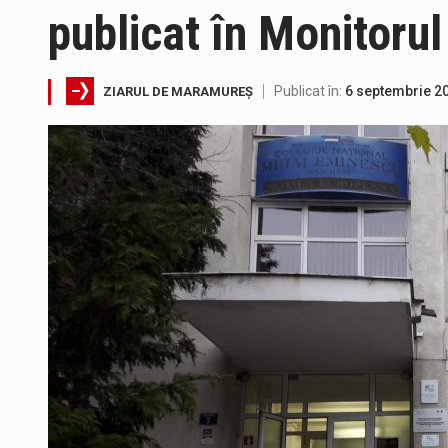
publicat în Monitorul
În acest sfârșit de săptămână, 
Directorul OCPI Maramures, Dani
Publicat în:
6 septembrie 2
ZIARUL DE MARAMUREȘ
Testarea independentă a sistem
Vremea va fi caniculară. Discon
Proiectul de lege privind Strate
Pe scurt. Statuia lui PINTEA VI