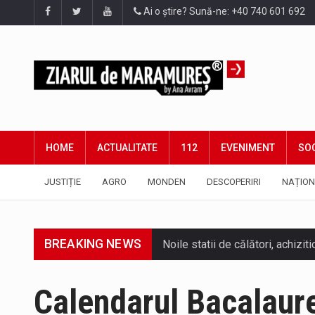
Ai o știre? Sună-ne: +40 740 601 692
HOME
ACTUALITATE
112
EVENIMENT
SOC
JUSTIȚIE
AGRO
MONDEN
DESCOPERIRI
NAȚION
BREAKING NEWS
Calendarul Bacalaur
Tot mai multi băimăreni semnale