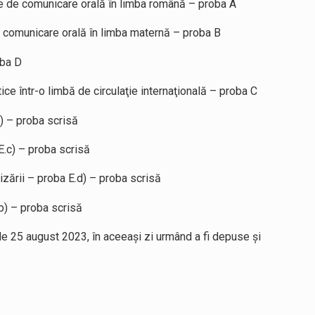
ce de comunicare orală în limba română – proba A
 comunicare orală în limba maternă – proba B
oba D
ce într-o limbă de circulaţie internaţională – proba C
) – proba scrisă
E.c) – proba scrisă
izării – proba E.d) – proba scrisă
b) – proba scrisă
 de 25 august 2023, în aceeaşi zi urmând a fi depuse şi