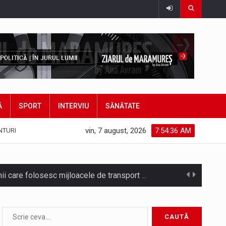
Ă
SPORT
INTERVIU
SĂNĂTATE
vin, 7 august, 2026
7:54:38 AM
NTURI
Noile statii de călători, achizitionate la preț de garsonieră per bucată, dezamăgesc total cetățenii care folosesc mijloacele de transport în…
Municipiul Baia Mare, prin Serviciul Public Comunitar Local de Evidență a Persoanelor - Serviciul Evidența Persoanelor, îi informează pe cetățenii…
asul este la propriu impânzit de ei…