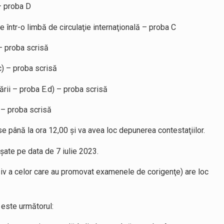
– proba D
 într-o limbă de circulaţie internaţională – proba C
 – proba scrisă
c) – proba scrisă
zării – proba E.d) – proba scrisă
 – proba scrisă
ise până la ora 12,00 şi va avea loc depunerea contestaţiilor.
fişate pe data de 7 iulie 2023.
usiv a celor care au promovat examenele de corigenţe) are loc
este următorul: