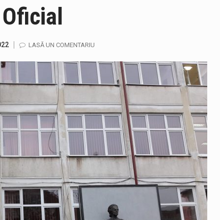
 Oficial
jandarmii maramureșeni vor fi prezenți la manifestările cultural-a
ela-Onița Ivascu, a venit cu un răspuns pentru cei care s-au intre
022
LASĂ UN COMENTARIU
ului e-Terra, realizată de STS, DNSC și Cyberint, a mai parcurs 
fortul termic va fi accentuat, iar indicele temperatură-umezeală (
gia națională pentru conservarea biodiversității a fost din nou dez
TEAZU din fața Jandarmeriei Maramures a ajuns să fie zilele acest