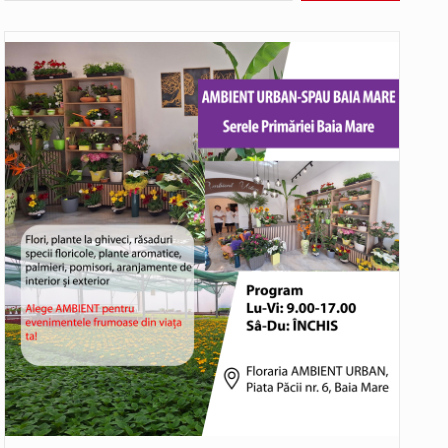
rtistice și sportive care vor avea loc pe…
bat în aceste zile: Dacă aplicațiile…
o rundă de evaluare. Un număr…
ITU) va depăși pragul critic de 80 de…
COD GALBEN. Interval de valabilitate: 07 august, ora 12.00 – 07 august, ora 23.00 / Fenomene vizate: instabilitate atmosferică, intensificări…
bătut ieri și în final adoptat de…
ea mărul discordiei între administrații.…