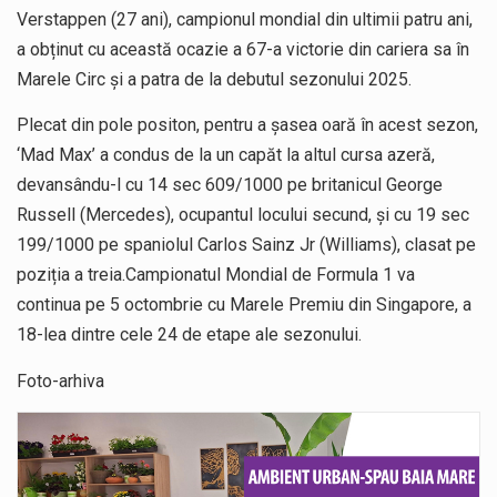
Verstappen (27 ani), campionul mondial din ultimii patru ani,
a obținut cu această ocazie a 67-a victorie din cariera sa în
Marele Circ și a patra de la debutul sezonului 2025.
Plecat din pole positon, pentru a șasea oară în acest sezon,
‘Mad Max’ a condus de la un capăt la altul cursa azeră,
devansându-l cu 14 sec 609/1000 pe britanicul George
Russell (Mercedes), ocupantul locului secund, și cu 19 sec
199/1000 pe spaniolul Carlos Sainz Jr (Williams), clasat pe
poziția a treia.Campionatul Mondial de Formula 1 va
continua pe 5 octombrie cu Marele Premiu din Singapore, a
18-lea dintre cele 24 de etape ale sezonului.
Foto-arhiva