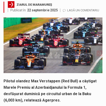
ZIARUL DE MARAMUREȘ
Municipiul Baia Mare, prin Serviciul Public Comunitar Local de Evidență a Persoanelor - Serviciul Evidența Persoanelor, îi informează pe cetățenii…
Publicat în:
22 septembrie 2025
LASĂ UN COMENTARIU
Tot mai multi băimăreni semnalează prezența cersetorilor de etnie romă pe raza municipiului. Orasul este la propriu impânzit de ei…
Fostul deputat si primar Cătălin Cherecheș a fost invitat la Horia Nasra Show unde a sustinut o dezbatere pe teme…
Liceul Ucrainean „Taras Șevcenko” din Sighetu Marmației, singurul liceu din România cu predare în limba ucraineană, are potențialul de a-și…
Proiectul pentru reconstrucția definitivă a podului peste râul Săsar din Baia Mare avansează într-o nouă etapă concretă. După asigurarea finanțării…
COD GALBEN. Interval de valabilitate: 07 august, ora 12.00 – 07 august, ora 23.00 / Fenomene vizate: instabilitate atmosferică, intensificări…
Pilotul olandez Max Verstappen (Red Bull) a câștigat
Marele Premiu al Azerbaidjanului la Formula 1,
desfășurat duminică pe circuitul urban de la Baku
(6,003 km), relatează Agerpres.