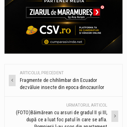
ARTICOLUL PRECEDENT
Post
Fragmente de chihlimbar din Ecuador
navigation
dezvăluie insecte din epoca dinozaurilor
URMATORUL ARTICOL
(FOTO)Băimărean cu arsuri de gradul II și III,
după ce a luat foc patul în care se afla.
Pompierii l-au scos din apartament