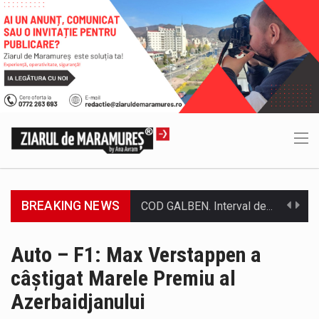
BREAKING NEWS
Proiectul de lege privind Strategia națională pentru conservarea biodiversității a fost din nou dezbătut ieri și în final adoptat de…
Pe scurt. Statuia lui PINTEA VITEAZU din fața Jandarmeriei Maramures a ajuns să fie zilele acestea mărul discordiei între administrații.…
Auto – F1: Max Verstappen a
câștigat Marele Premiu al
Biroul Parlamentar al Senatorului Cristian-Augustin Niculescu-Țâgârlaș a organizat dezbaterea publică cu tema „Noile reguli pentru construcții și prosumatori” având ca…
Azerbaidjanului
Noile statii de călători, achizitionate la preț de garsonieră per bucată, dezamăgesc total cetățenii care folosesc mijloacele de transport în…