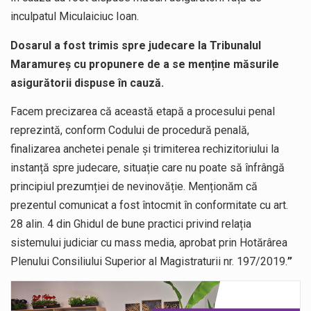
inculpatul Miculaiciuc Ioan.
Dosarul a fost trimis spre judecare la Tribunalul
Maramureș cu propunere de a se menține măsurile
asigurătorii dispuse în cauză.
Facem precizarea că această etapă a procesului penal
reprezintă, conform Codului de procedură penală,
finalizarea anchetei penale și trimiterea rechizitoriului la
instanță spre judecare, situație care nu poate să înfrângă
principiul prezumției de nevinovăție. Menționăm că
prezentul comunicat a fost întocmit în conformitate cu art.
28 alin. 4 din Ghidul de bune practici privind relația
sistemului judiciar cu mass media, aprobat prin Hotărârea
Plenului Consiliului Superior al Magistraturii nr. 197/2019.
”