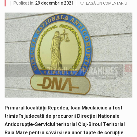
Publicat în:
29 decembrie 2021
LASĂ UN COMENTARIU
Testarea independentă a sistemului e-Terra, realizată de STS, DNSC și Cyberint, a mai parcurs o rundă de evaluare. Un număr…
Vremea va fi caniculară. Disconfortul termic va fi accentuat, iar indicele temperatură-umezeală (ITU) va depăși pragul critic de 80 de…
COD GALBEN. Interval de valabilitate: 07 august, ora 12.00 – 07 august, ora 23.00 / Fenomene vizate: instabilitate atmosferică, intensificări…
Proiectul de lege privind Strategia națională pentru conservarea biodiversității a fost din nou dezbătut ieri și în final adoptat de…
Pe scurt. Statuia lui PINTEA VITEAZU din fața Jandarmeriei Maramures a ajuns să fie zilele acestea mărul discordiei între administrații.…
Noile statii de călători, achizitionate la preț de garsonieră per bucată, dezamăgesc total cetățenii care folosesc mijloacele de transport în…
Primarul localității Repedea, Ioan Miculaiciuc a fost
trimis în judecată de procurorii Direcției Naționale
Anticorupție-Serviciul teritorial Cluj-Biroul Teritorial
Baia Mare pentru săvârșirea unor fapte de corupție.