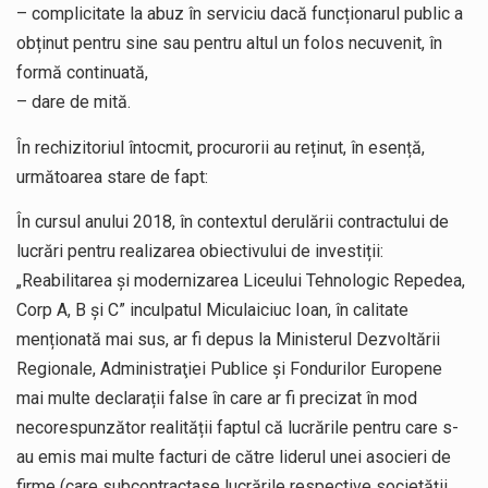
– complicitate la abuz în serviciu dacă funcționarul public a
obținut pentru sine sau pentru altul un folos necuvenit, în
formă continuată,
– dare de mită.
În rechizitoriul întocmit, procurorii au reținut, în esență,
următoarea stare de fapt:
În cursul anului 2018, în contextul derulării contractului de
lucrări pentru realizarea obiectivului de investiții:
„Reabilitarea și modernizarea Liceului Tehnologic Repedea,
Corp A, B și C” inculpatul Miculaiciuc Ioan, în calitate
menționată mai sus, ar fi depus la Ministerul Dezvoltării
Regionale, Administraţiei Publice şi Fondurilor Europene
mai multe declarații false în care ar fi precizat în mod
necorespunzător realității faptul că lucrările pentru care s-
au emis mai multe facturi de către liderul unei asocieri de
firme (care subcontractase lucrările respective societății