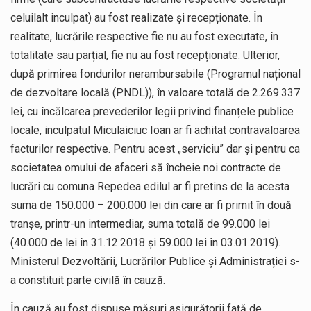
celuilalt inculpat) au fost realizate și recepționate. În
realitate, lucrările respective fie nu au fost executate, în
totalitate sau parțial, fie nu au fost recepționate. Ulterior,
după primirea fondurilor nerambursabile (Programul național
de dezvoltare locală (PNDL)), în valoare totală de 2.269.337
lei, cu încălcarea prevederilor legii privind finanțele publice
locale, inculpatul Miculaiciuc Ioan ar fi achitat contravaloarea
facturilor respective. Pentru acest „serviciu” dar și pentru ca
societatea omului de afaceri să încheie noi contracte de
lucrări cu comuna Repedea edilul ar fi pretins de la acesta
suma de 150.000 – 200.000 lei din care ar fi primit în două
tranșe, printr-un intermediar, suma totală de 99.000 lei
(40.000 de lei în 31.12.2018 și 59.000 lei în 03.01.2019).
Ministerul Dezvoltării, Lucrărilor Publice și Administrației s-
a constituit parte civilă în cauză.
În cauză au fost dispuse măsuri asigurătorii față de