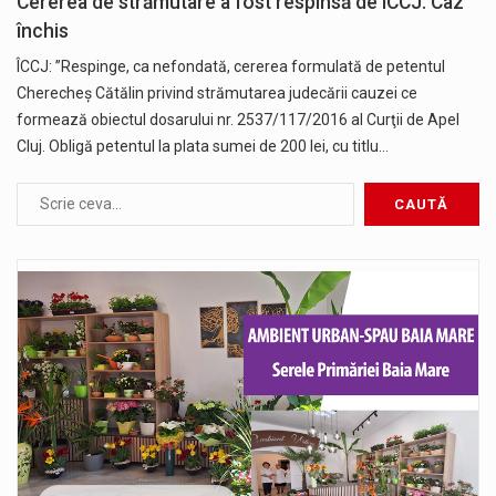
Cererea de strămutare a fost respinsă de ÎCCJ. Caz
închis
ÎCCJ: ”Respinge, ca nefondată, cererea formulată de petentul
Cherecheş Cătălin privind strămutarea judecării cauzei ce
formează obiectul dosarului nr. 2537/117/2016 al Curţii de Apel
Cluj. Obligă petentul la plata sumei de 200 lei, cu titlu…