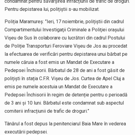
condamnat pentru săvârșirea infracțiunii de trafic de droguri.
Pentru depistarea lui, polițiștii s-au mobilizat.
Poliția Maramureș: ”Ieri, 17 noiembrie, polițiștii din cadrul
Compartimentului Investigaţii Criminale a Poliţiei oraşului
Vişeu de Sus în colaborare cu lucrători din cadrul Postului
de Poliție Transporturi Feroviare Vișeu de Jos au procedat
la efectuarea de verificări pentru depistarea unui bărbat pe
numele căruia a fost emis un Mandat de Executare a
Pedepsei Închisorii. Bărbatul de 28 de ani a fost găsit de
polițiști în stația C.F.R. Vișeu de Jos. Curtea de Apel Cluj a
emis pe numele acestuia un Mandat de Executare a
Pedepsei Închisorii în regim de detenție pentru o perioadă
de 3 ani și 10 luni. Bărbatul este condamnat sub aspectul
comiterii infracțiunii de trafic de droguri.”
Tânărul a fost depus la penitenciarul Baia Mare în vederea
executării pedepsei.