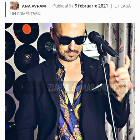
Publicat în:
9 februarie 2021
ANA AVRAM
LASĂ
Noile statii de călători, achizitionate la preț de garsonieră per bucată, dezamăgesc total cetățenii care folosesc mijloacele de transport în…
UN COMENTARIU
Municipiul Baia Mare, prin Serviciul Public Comunitar Local de Evidență a Persoanelor - Serviciul Evidența Persoanelor, îi informează pe cetățenii…
Fostul deputat si primar Cătălin Cherecheș a fost invitat la Horia Nasra Show unde a sustinut o dezbatere pe teme…
Pompierii militari si un echipaj SMURD au intervenit in aceasta dimineata la degajarea unei persoane care a fost găsită spânzurată…
Liceul Ucrainean „Taras Șevcenko” din Sighetu Marmației, singurul liceu din România cu predare în limba ucraineană, are potențialul de a-și…
Proiectul pentru reconstrucția definitivă a podului peste râul Săsar din Baia Mare avansează într-o nouă etapă concretă. După asigurarea finanțării…