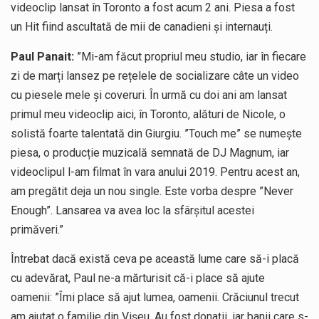
videoclip lansat în Toronto a fost acum 2 ani. Piesa a fost
un Hit fiind ascultată de mii de canadieni și internauți.
Paul Panait:
”Mi-am făcut propriul meu studio, iar în fiecare
zi de marți lansez pe rețelele de socializare câte un video
cu piesele mele și coveruri. În urmă cu doi ani am lansat
primul meu videoclip aici, în Toronto, alături de Nicole, o
solistă foarte talentată din Giurgiu. ”Touch me” se numește
piesa, o producție muzicală semnată de DJ Magnum, iar
videoclipul l-am filmat în vara anului 2019. Pentru acest an,
am pregătit deja un nou single. Este vorba despre ”Never
Enough”. Lansarea va avea loc la sfârșitul acestei
primăveri.”
Întrebat dacă există ceva pe această lume care să-i placă
cu adevărat, Paul ne-a mărturisit că-i place să ajute
oamenii: ”Îmi place să ajut lumea, oamenii. Crăciunul trecut
am ajutat o familie din Vișeu. Au fost donații, iar banii care s-