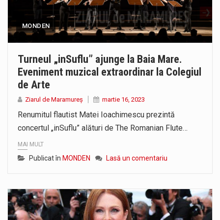
MONDEN
Turneul „inSuflu” ajunge la Baia Mare.
Eveniment muzical extraordinar la Colegiul
de Arte
Ziarul de Maramureș
martie 16, 2023
Renumitul flautist Matei Ioachimescu prezintă
concertul „inSuflu” alături de The Romanian Flute…
MAI MULT
Publicat în
MONDEN
Lasă un comentariu