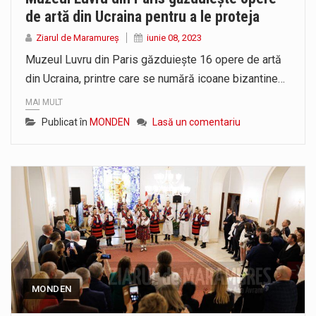
de artă din Ucraina pentru a le proteja
Ziarul de Maramureș
iunie 08, 2023
Muzeul Luvru din Paris găzduieşte 16 opere de artă
din Ucraina, printre care se numără icoane bizantine…
MAI MULT
Publicat în
MONDEN
Lasă un comentariu
MONDEN