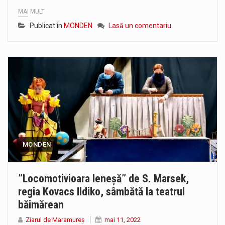
MAI MULT
Publicat în
MONDEN
Lasă un comentariu
MONDEN
”Locomotivioara leneșă” de S. Marsek,
regia Kovacs Ildiko, sâmbătă la teatrul
băimărean
Ziarul de Maramureș
mai 11, 2022