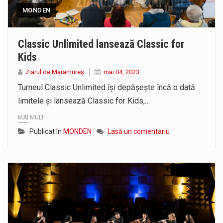
MONDEN
Classic Unlimited lansează Classic for
Kids
Ziarul de Maramureș
mai 04, 2023
Turneul Classic Unlimited își depășește încă o dată
limitele și lansează Classic for Kids,…
MAI MULT
Publicat în
MONDEN
Lasă un comentariu