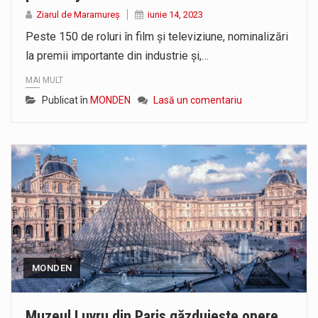
Proiectul de lege privind Strategia națională pentru conservarea biodiversității a fost din nou dezbătut ieri și în final adoptat de…
Ziarul de Maramureș
iunie 14, 2023
Peste 150 de roluri în film și televiziune, nominalizări
Pe scurt. Statuia lui PINTEA VITEAZU din fața Jandarmeriei Maramures a ajuns să fie zilele acestea mărul discordiei între administrații.…
la premii importante din industrie și,…
MAI MULT
Publicat în
MONDEN
Lasă un comentariu
MONDEN
Muzeul Luvru din Paris găzduieşte opere