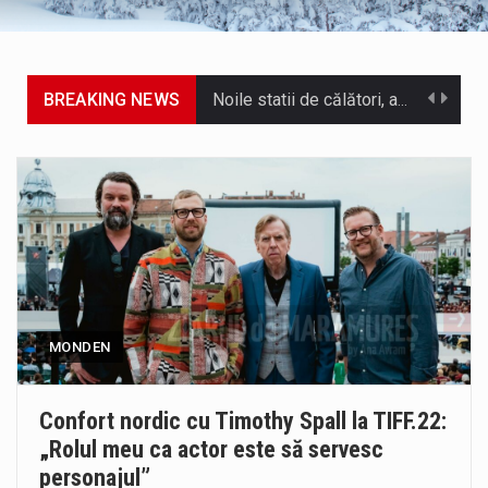
BREAKING NEWS
Noile statii de călători, achizitionate la preț de garsonieră per bucată, dezamăgesc total cetățenii care folosesc mijloacele de transport în…
Municipiul Baia Mare, prin Serviciul Public Comunitar Local de Evidență a Persoanelor - Serviciul Evidența Persoanelor, îi informează pe cetățenii…
Tot mai multi băimăreni semnalează prezența cersetorilor de etnie romă pe raza municipiului. Orasul este la propriu impânzit de ei…
În acest sfârșit de săptămână, jandarmii maramureșeni vor fi prezenți la manifestările cultural-artistice și sportive care vor avea loc pe…
Directorul OCPI Maramures, Daniela-Onița Ivascu, a venit cu un răspuns pentru cei care s-au intrebat în aceste zile: Dacă aplicațiile…
MONDEN
Testarea independentă a sistemului e-Terra, realizată de STS, DNSC și Cyberint, a mai parcurs o rundă de evaluare. Un număr…
Vremea va fi caniculară. Disconfortul termic va fi accentuat, iar indicele temperatură-umezeală (ITU) va depăși pragul critic de 80 de…
Confort nordic cu Timothy Spall la TIFF.22:
„Rolul meu ca actor este să servesc
COD GALBEN. Interval de valabilitate: 07 august, ora 12.00 – 07 august, ora 23.00 / Fenomene vizate: instabilitate atmosferică, intensificări…
personajul”