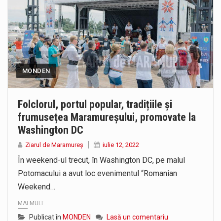
MONDEN
Folclorul, portul popular, tradițiile și
frumusețea Maramureșului, promovate la
Washington DC
Ziarul de Maramureș
iulie 12, 2022
În weekend-ul trecut, în Washington DC, pe malul
Potomacului a avut loc evenimentul “Romanian
Weekend…
MAI MULT
Publicat în
MONDEN
Lasă un comentariu