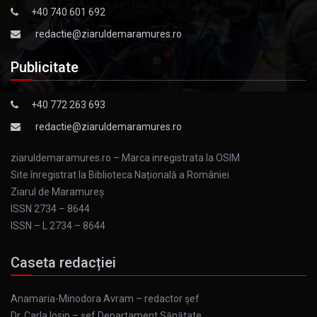
+40 740 601 692
redactie@ziaruldemaramures.ro
Publicitate
+40 772 263 693
redactie@ziaruldemaramures.ro
ziaruldemaramures.ro – Marca inregistrata la OSIM
Site înregistrat la Biblioteca Națională a României
Ziarul de Maramureş
ISSN 2734 – 8644
ISSN – L 2734 – 8644
Caseta redacției
Anamaria-Minodora Avram – redactor șef
Dr. Carla Iosip – șef Departament Sănătate