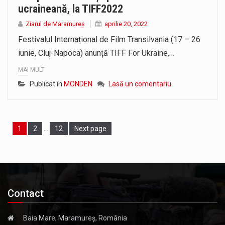
ucraineană, la TIFF2022
Ziarul de Maramureș
aprilie 20, 2022
Festivalul Internațional de Film Transilvania (17 – 26
iunie, Cluj-Napoca) anunță TIFF For Ukraine,…
MAI MULT
Publicat în
MONDEN
Lasă un comentariu
Page
1
Page
2
…
Page
12
Next page
Contact
Baia Mare, Maramureș, România