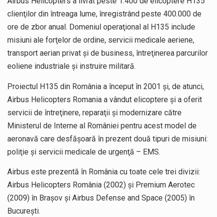
Airbus Helicopters a livrat peste 1.400 de elicoptere H135
clienţilor din întreaga lume, înregistrând peste 400.000 de
ore de zbor anual. Domeniul operaţional al H135 include
misiuni ale forţelor de ordine, servicii medicale aeriene,
transport aerian privat şi de business, întreţinerea parcurilor
eoliene industriale şi instruire militară.
Proiectul H135 din România a început în 2001 şi, de atunci,
Airbus Helicopters Romania a vândut elicoptere şi a oferit
servicii de întreţinere, reparaţii şi modernizare către
Ministerul de Interne al României pentru acest model de
aeronavă care desfăşoară în prezent două tipuri de misiuni:
poliţie şi servicii medicale de urgenţă – EMS.
Airbus este prezentă în România cu toate cele trei divizii:
Airbus Helicopters România (2002) şi Premium Aerotec
(2009) în Braşov şi Airbus Defense and Space (2005) în
Bucureşti.