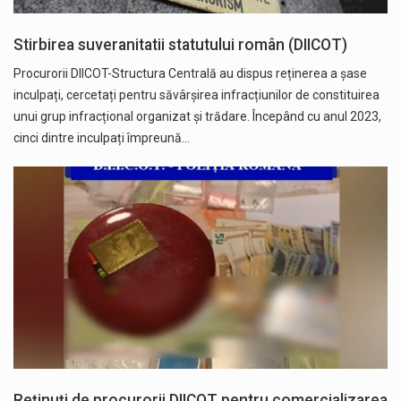
Stirbirea suveranitatii statutului român (DIICOT)
Procurorii DIICOT-Structura Centrală au dispus reținerea a șase
inculpați, cercetați pentru săvârșirea infracțiunilor de constituirea
unui grup infracțional organizat și trădare. Începând cu anul 2023,
cinci dintre inculpați împreună…
Reținuți de procurorii DIICOT pentru comercializarea