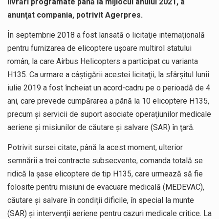
livrări programate până la mijlocul anului 2021, a
anunţat compania, potrivit Agerpres.
În septembrie 2018 a fost lansată o licitaţie internaţională
pentru furnizarea de elicoptere uşoare multirol statului
român, la care Airbus Helicopters a participat cu varianta
H135. Ca urmare a câştigării acestei licitaţii, la sfârşitul lunii
iulie 2019 a fost încheiat un acord-cadru pe o perioadă de 4
ani, care prevede cumpărarea a până la 10 elicoptere H135,
precum şi servicii de suport asociate operaţiunilor medicale
aeriene şi misiunilor de căutare şi salvare (SAR) în ţară.
Potrivit sursei citate, până la acest moment, ulterior
semnării a trei contracte subsecvente, comanda totală se
ridică la şase elicoptere de tip H135, care urmează să fie
folosite pentru misiuni de evacuare medicală (MEDEVAC),
căutare şi salvare în condiţii dificile, în special la munte
(SAR) şi intervenţii aeriene pentru cazuri medicale critice. La