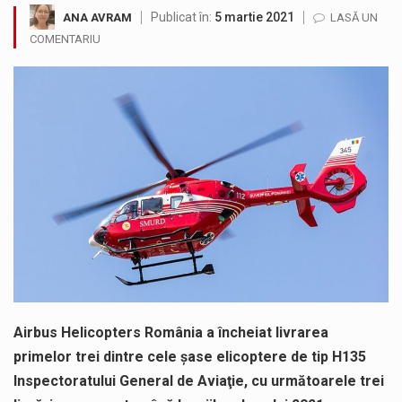
Publicat în:
5 martie 2021
ANA AVRAM
LASĂ UN
Fostul deputat si primar Cătălin Cherecheș a fost invitat la Horia Nasra Show unde a sustinut o dezbatere pe teme…
COMENTARIU
COD GALBEN. Interval de valabilitate: 07 august, ora 12.00 – 07 august, ora 23.00 / Fenomene vizate: instabilitate atmosferică, intensificări…
Proiectul de lege privind Strategia națională pentru conservarea biodiversității a fost din nou dezbătut ieri și în final adoptat de…
În luna august, orașul Baia Sprie își deschide din nou porțile de ZIUA MINERULUI, eveniment care se va desfăsura în…
”Am susținut în Parlament Strategia Națională pentru Conservarea Biodiversității 2026–2030, un pas necesar pentru protejarea naturii și respectarea angajamentelor europene…
În cadrul sesiunii extraordinare a Camerei Deputaților, Crina Chilat, deputat PSD Maramures a votat modificările la Legea decarbonizării și a…
Airbus Helicopters România a încheiat livrarea
primelor trei dintre cele şase elicoptere de tip H135
Inspectoratului General de Aviaţie, cu următoarele trei