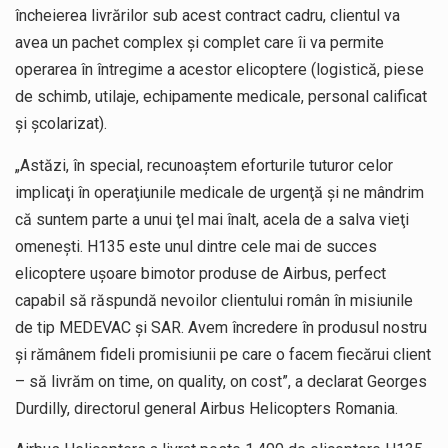
încheierea livrărilor sub acest contract cadru, clientul va
avea un pachet complex şi complet care îi va permite
operarea în întregime a acestor elicoptere (logistică, piese
de schimb, utilaje, echipamente medicale, personal calificat
şi şcolarizat).
„Astăzi, în special, recunoaştem eforturile tuturor celor
implicaţi în operaţiunile medicale de urgenţă şi ne mândrim
că suntem parte a unui ţel mai înalt, acela de a salva vieţi
omeneşti. H135 este unul dintre cele mai de succes
elicoptere uşoare bimotor produse de Airbus, perfect
capabil să răspundă nevoilor clientului român în misiunile
de tip MEDEVAC şi SAR. Avem încredere în produsul nostru
şi rămânem fideli promisiunii pe care o facem fiecărui client
– să livrăm on time, on quality, on cost”, a declarat Georges
Durdilly, directorul general Airbus Helicopters Romania.