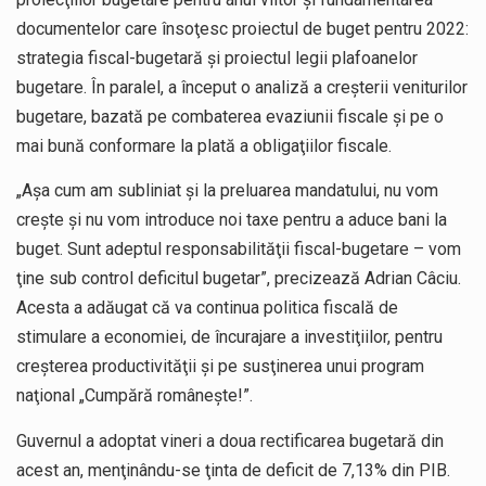
documentelor care însoţesc proiectul de buget pentru 2022:
strategia fiscal-bugetară şi proiectul legii plafoanelor
bugetare. În paralel, a început o analiză a creşterii veniturilor
bugetare, bazată pe combaterea evaziunii fiscale şi pe o
mai bună conformare la plată a obligaţiilor fiscale.
„Aşa cum am subliniat şi la preluarea mandatului, nu vom
creşte şi nu vom introduce noi taxe pentru a aduce bani la
buget. Sunt adeptul responsabilităţii fiscal-bugetare – vom
ţine sub control deficitul bugetar”, precizează Adrian Câciu.
Acesta a adăugat că va continua politica fiscală de
stimulare a economiei, de încurajare a investiţiilor, pentru
creşterea productivităţii şi pe susţinerea unui program
naţional „Cumpără româneşte!”.
Guvernul a adoptat vineri a doua rectificarea bugetară din
acest an, menţinându-se ţinta de deficit de 7,13% din PIB.