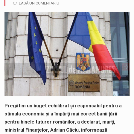
LASĂ UN COMENTARIU
Municipiul Baia Mare, prin Serviciul Public Comunitar Local de Evidență a Persoanelor - Serviciul Evidența Persoanelor, îi informează pe cetățenii…
Tot mai multi băimăreni semnalează prezența cersetorilor de etnie romă pe raza municipiului. Orasul este la propriu impânzit de ei…
Fostul deputat si primar Cătălin Cherecheș a fost invitat la Horia Nasra Show unde a sustinut o dezbatere pe teme…
Liceul Ucrainean „Taras Șevcenko” din Sighetu Marmației, singurul liceu din România cu predare în limba ucraineană, are potențialul de a-și…
Proiectul pentru reconstrucția definitivă a podului peste râul Săsar din Baia Mare avansează într-o nouă etapă concretă. După asigurarea finanțării…
COD GALBEN. Interval de valabilitate: 07 august, ora 12.00 – 07 august, ora 23.00 / Fenomene vizate: instabilitate atmosferică, intensificări…
Pregătim un buget echilibrat şi responsabil pentru a
stimula economia şi a împărţi mai corect banii ţării
pentru binele tuturor românilor, a declarat, marţi,
ministrul Finanţelor, Adrian Câciu, informează