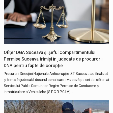
Ofițer DGA Suceava și șeful Compartimentului
Permise Suceava trimiși în judecate de procurorii
DNA pentru fapte de corupție
Procurorii Direcției Naționale Anticorupție-ST Suceava au finalizat
și trimis în judecată dosarul penal care-i vizează pe cei doi ofițeri ai
Serviciului Public Comunitar Regim Permise de Conducere și
Înmatriculare a Vehiculelor (S.P.C.R.P.C.I.V.)…