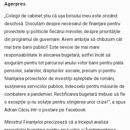
Agerpres.
„Colegii de cabinet ştiu că uşa biroului meu este oricând
deschisă. Discutăm despre necesarul de finanţare pentru
proiectele şi politicile fiecărui minister, despre priorităţile
din programul de guvernare. Avem ambiţia să chibzuim cât
mai bine banii publici! Este nevoie de mai mare
responsabilitate în alocarea bugetară, astfel încât să
asigurăm pentru tot parcursul anului viitor banii pentru plata
pensiilor, salariilor, drepturilor sociale, precum şi pentru
finanţarea proiectelor de investiţii aşteptate de români,
susţinerea serviciilor publice, îndeosebi pentru măsurile de
combatere a pandemiei. Rectificarea bugetară trebuie să fie
o excepţie şi nu soluţie pentru stingerea unor crize!”, a spus
Adrian Câciu într-o postare pe Facebook.
Ministrul Finanţelor precizează că a început analiza
proiecţiilor bugetare pentru anul viitor şi fundamentarea