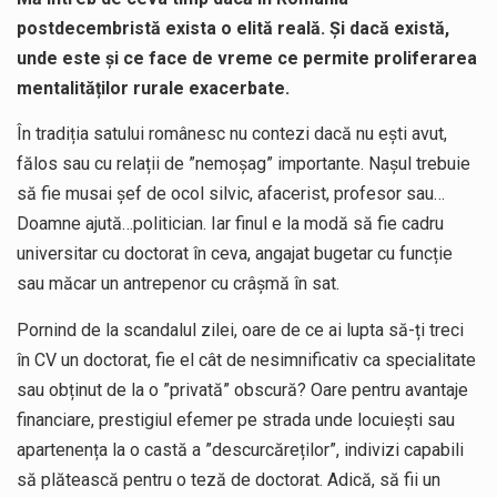
postdecembristă exista o elită reală. Și dacă există,
unde este și ce face de vreme ce permite proliferarea
mentalităților rurale exacerbate.
În tradiția satului românesc nu contezi dacă nu ești avut,
fălos sau cu relații de ”nemoșag” importante. Nașul trebuie
să fie musai șef de ocol silvic, afacerist, profesor sau…
Doamne ajută…politician. Iar finul e la modă să fie cadru
universitar cu doctorat în ceva, angajat bugetar cu funcție
sau măcar un antrepenor cu crâșmă în sat.
Pornind de la scandalul zilei, oare de ce ai lupta să-ți treci
în CV un doctorat, fie el cât de nesimnificativ ca specialitate
sau obținut de la o ”privată” obscură? Oare pentru avantaje
financiare, prestigiul efemer pe strada unde locuiești sau
apartenența la o castă a ”descurcăreților”, indivizi capabili
să plătească pentru o teză de doctorat. Adică, să fii un