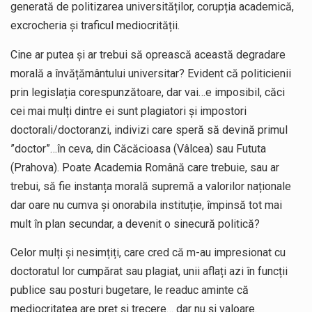
generată de politizarea universităților, corupția academică,
excrocheria și traficul mediocrității.
Cine ar putea și ar trebui să oprească această degradare
morală a învățământului universitar? Evident că politicienii
prin legislația corespunzătoare, dar vai…e imposibil, căci
cei mai mulți dintre ei sunt plagiatori și impostori
doctorali/doctoranzi, indivizi care speră să devină primul
”doctor”…în ceva, din Căcăcioasa (Vâlcea) sau Fututa
(Prahova). Poate Academia Română care trebuie, sau ar
trebui, să fie instanța morală supremă a valorilor naționale
dar oare nu cumva și onorabila instituție, împinsă tot mai
mult în plan secundar, a devenit o sinecură politică?
Celor mulți și nesimțiți, care cred că m-au impresionat cu
doctoratul lor cumpărat sau plagiat, unii aflați azi în funcții
publice sau posturi bugetare, le readuc aminte că
mediocritatea are preț și trecere… dar nu și valoare.