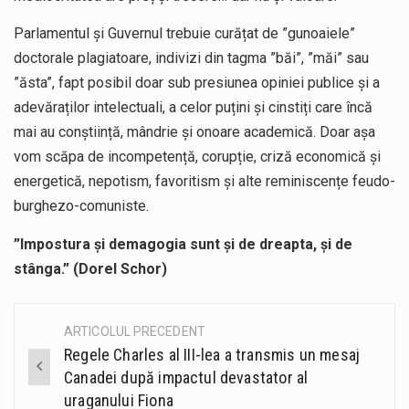
Parlamentul și Guvernul trebuie curățat de ”gunoaiele”
doctorale plagiatoare, indivizi din tagma ”băi”, ”măi” sau
”ăsta”, fapt posibil doar sub presiunea opiniei publice și a
adevăraților intelectuali, a celor puțini și cinstiți care încă
mai au conștiință, mândrie și onoare academică. Doar așa
vom scăpa de incompetență, corupție, criză economică și
energetică, nepotism, favoritism și alte reminiscențe feudo-
burghezo-comuniste.
”Impostura şi demagogia sunt şi de dreapta, şi de
stânga.” (Dorel Schor)
ARTICOLUL PRECEDENT
Post
Regele Charles al III-lea a transmis un mesaj
navigation
Canadei după impactul devastator al
uraganului Fiona