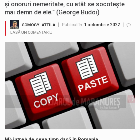
şi onoruri nemeritate, cu atât se socoteşte
Liceul Ucrainean „Taras Șevcenko” din Sighetu Marmației, singurul liceu din România cu predare în limba ucraineană, are potențialul de a-și…
mai demn de ele.” (George Budoi)
Proiectul pentru reconstrucția definitivă a podului peste râul Săsar din Baia Mare avansează într-o nouă etapă concretă. După asigurarea finanțării…
Publicat în:
1 octombrie 2022
SOMOGYI ATTILA
LASĂ UN COMENTARIU
Deputat PNL, Ionel Bogdan: Atacul asupra unui echipaj de ambulanță din județul Cluj, alimentat de informațiile false răspândite pe TikTok…
Rudolf Stauder, prefectul județului Maramureș, a semnat 56 de titluri de proprietate, documente emise în vederea clarificării și recunoașterii dreptului…
​Pompierii din cadrul Detașamentului Baia Mare intervin în localitatea Nistru pentru localizarea și lichidarea unui incendiu izbucnit la o casă…
În luna august, orașul Baia Sprie își deschide din nou porțile de ZIUA MINERULUI, eveniment care se va desfăsura în…
Mă întreb de ceva timp dacă în Romania