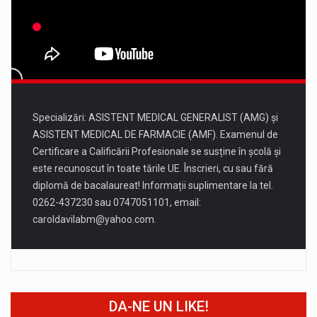
16 august
34°
19°
Duminică
Specializări: ASISTENT MEDICAL GENERALIST (AMG) și
ASISTENT MEDICAL DE FARMACIE (AMF). Examenul de
Certificare a Calificării Profesionale se susține în școlă și
este recunoscut în toate tările UE. Înscrieri, cu sau fără
diplomă de bacalaureat! Informații suplimentare la tel.
0262-437230 sau 0747051101, email:
caroldavilabm@yahoo.com
.
DA-NE UN LIKE!