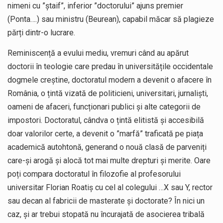
nimeni cu ”ștaif”, inferior ”doctorului” ajuns premier
(Ponta….) sau ministru (Beurean), capabil măcar să plagieze
părți dintr-o lucrare.
Reminiscență a evului mediu, vremuri când au apărut
doctorii în teologie care predau în universitățile occidentale
dogmele creștine, doctoratul modern a devenit o afacere în
România, o țintă vizată de politicieni, universitari, jurnaliști,
oameni de afaceri, funcționari publici și alte categorii de
impostori. Doctoratul, cândva o țintă elitistă și accesibilă
doar valorilor certe, a devenit o ”marfă” traficată pe piața
academică autohtonă, generand o nouă clasă de parveniți
care-și arogă și alocă tot mai multe drepturi și merite. Oare
poți compara doctoratul în filozofie al profesorului
universitar Florian Roatiș cu cel al colegului …X sau Y, rector
sau decan al fabricii de masterate și doctorate? În nici un
caz, și ar trebui stopată nu încurajată de asocierea tribală