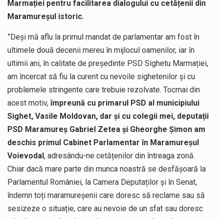
Marmației pentru facilitarea dialogului cu cetățenii din
Maramureșul istoric.
”Deși mă aflu la primul mandat de parlamentar am fost în
ultimele două decenii mereu în mijlocul oamenilor, iar în
ultimii ani, în calitate de președinte PSD Sighetu Marmației,
am încercat să fiu la curent cu nevoile sighetenilor și cu
problemele stringente care trebuie rezolvate. Tocmai din
acest motiv,
împreună cu primarul PSD al municipiului
Sighet, Vasile Moldovan, dar și cu colegii mei, deputații
PSD Maramureș Gabriel Zetea și Gheorghe Șimon am
deschis primul Cabinet Parlamentar în Maramureșul
Voievodal
, adresându-ne cetățenilor din întreaga zonă.
Chiar dacă mare parte din munca noastră se desfășoară la
Parlamentul României, la Camera Deputaților și în Senat,
îndemn toți maramureșenii care doresc să reclame sau să
sesizeze o situație, care au nevoie de un sfat sau doresc