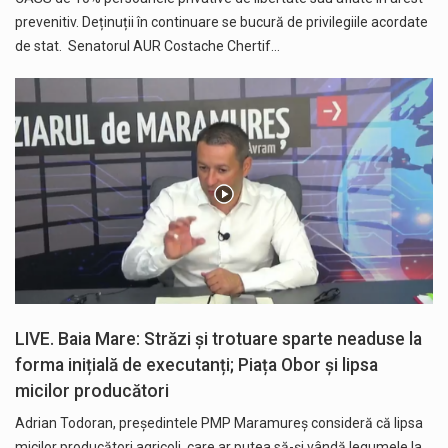
prevenitiv. Deținuții în continuare se bucură de privilegiile acordate
de stat. Senatorul AUR Costache Chertif…
LIVE. Baia Mare: Străzi și trotuare sparte neaduse la
forma inițială de executanți; Piața Obor și lipsa
micilor producători
Adrian Todoran, președintele PMP Maramureș consideră că lipsa
micilor producători agricoli, care ar putea să-și vândă legumele la