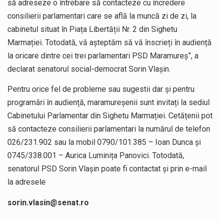
să adreseze o întrebare să contacteze cu încredere
consilierii parlamentari care se află la muncă zi de zi, la
cabinetul situat în Piața Libertății Nr. 2 din Sighetu
Marmației. Totodată, vă așteptăm să vă înscrieți în audiență
la oricare dintre cei trei parlamentari PSD Maramureș”, a
declarat senatorul social-democrat Sorin Vlașin.
Pentru orice fel de probleme sau sugestii dar și pentru
programări în audiență, maramureșenii sunt invitați la sediul
Cabinetului Parlamentar din Sighetu Marmației. Cetățenii pot
să contacteze consilierii parlamentari la numărul de telefon
026/231.902 sau la mobil 0790/101.385 – Ioan Dunca și
0745/338.001 – Aurica Luminița Panovici. Totodată,
senatorul PSD Sorin Vlașin poate fi contactat și prin e-mail
la adresele
sorin.vlasin@senat.ro