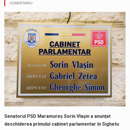
COMENTARIU
Testarea independentă a sistemului e-Terra, realizată de STS, DNSC și Cyberint, a mai parcurs o rundă de evaluare. Un număr…
Vremea va fi caniculară. Disconfortul termic va fi accentuat, iar indicele temperatură-umezeală (ITU) va depăși pragul critic de 80 de…
COD GALBEN. Interval de valabilitate: 07 august, ora 12.00 – 07 august, ora 23.00 / Fenomene vizate: instabilitate atmosferică, intensificări…
Proiectul de lege privind Strategia națională pentru conservarea biodiversității a fost din nou dezbătut ieri și în final adoptat de…
Pe scurt. Statuia lui PINTEA VITEAZU din fața Jandarmeriei Maramures a ajuns să fie zilele acestea mărul discordiei între administrații.…
Noile statii de călători, achizitionate la preț de garsonieră per bucată, dezamăgesc total cetățenii care folosesc mijloacele de transport în…
Senatorul PSD Maramureș Sorin Vlașin a anunțat
deschiderea primului cabinet parlamentar în Sighetu