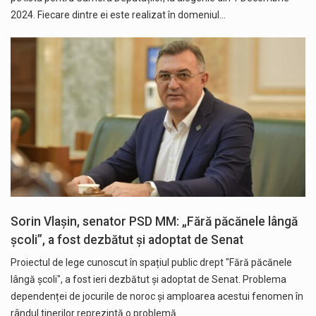
2024. Fiecare dintre ei este realizat în domeniul…
Sorin Vlașin, senator PSD MM: „Fără păcănele lângă
școli”, a fost dezbătut și adoptat de Senat
Proiectul de lege cunoscut în spațiul public drept "Fără păcănele
lângă școli", a fost ieri dezbătut și adoptat de Senat. Problema
dependenței de jocurile de noroc și amploarea acestui fenomen în
rândul tinerilor reprezintă o problemă…