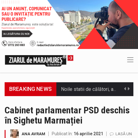
BREAKING NEWS
Municipiul Baia Mare, prin Serviciul Public Comunitar Local de Evidență a Persoanelor - Serviciul Evidența Persoanelor, îi informează pe cetățenii…
Tot mai multi băimăreni semnalează prezența cersetorilor de etnie romă pe raza municipiului. Orasul este la propriu impânzit de ei…
Cabinet parlamentar PSD deschis
în Sighetu Marmației
În acest sfârșit de săptămână, jandarmii maramureșeni vor fi prezenți la manifestările cultural-artistice și sportive care vor avea loc pe…
Directorul OCPI Maramures, Daniela-Onița Ivascu, a venit cu un răspuns pentru cei care s-au intrebat în aceste zile: Dacă aplicațiile…
Publicat în:
16 aprilie 2021
ANA AVRAM
LASĂ UN