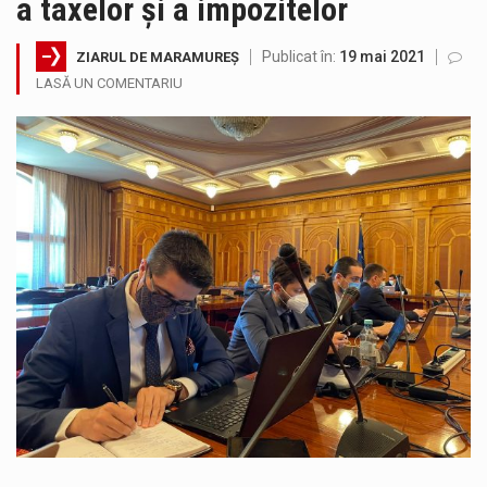
a taxelor și a impozitelor
Testarea independentă a sistemului e-Terra, realizată de STS, DNSC și Cyberint, a mai parcurs o rundă de evaluare. Un număr…
Publicat în:
19 mai 2021
ZIARUL DE MARAMUREȘ
Vremea va fi caniculară. Disconfortul termic va fi accentuat, iar indicele temperatură-umezeală (ITU) va depăși pragul critic de 80 de…
LASĂ UN COMENTARIU
COD GALBEN. Interval de valabilitate: 07 august, ora 12.00 – 07 august, ora 23.00 / Fenomene vizate: instabilitate atmosferică, intensificări…
Proiectul de lege privind Strategia națională pentru conservarea biodiversității a fost din nou dezbătut ieri și în final adoptat de…
Pe scurt. Statuia lui PINTEA VITEAZU din fața Jandarmeriei Maramures a ajuns să fie zilele acestea mărul discordiei între administrații.…
Noile statii de călători, achizitionate la preț de garsonieră per bucată, dezamăgesc total cetățenii care folosesc mijloacele de transport în…