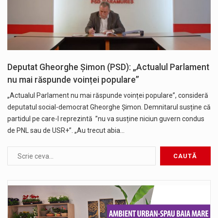
Deputat Gheorghe Șimon (PSD): „Actualul Parlament
nu mai răspunde voinței populare”
„Actualul Parlament nu mai răspunde voinței populare”, consideră
deputatul social-democrat Gheorghe Șimon. Demnitarul susține că
partidul pe care-l reprezintă ”nu va susține niciun guvern condus
de PNL sau de USR+”. „Au trecut abia…