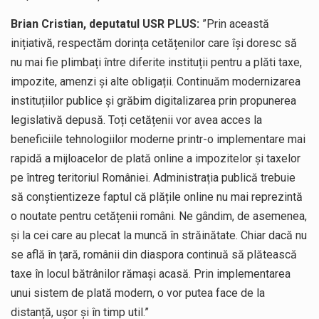
Brian Cristian, deputatul USR PLUS:
”Prin această
inițiativă, respectăm dorința cetățenilor care își doresc să
nu mai fie plimbați între diferite instituții pentru a plăti taxe,
impozite, amenzi și alte obligații. Continuăm modernizarea
instituțiilor publice și grăbim digitalizarea prin propunerea
legislativă depusă. Toți cetățenii vor avea acces la
beneficiile tehnologiilor moderne printr-o implementare mai
rapidă a mijloacelor de plată online a impozitelor și taxelor
pe întreg teritoriul României. Administrația publică trebuie
să conștientizeze faptul că plățile online nu mai reprezintă
o noutate pentru cetățenii români. Ne gândim, de asemenea,
și la cei care au plecat la muncă în străinătate. Chiar dacă nu
se află în țară, românii din diaspora continuă să plătească
taxe în locul bătrânilor rămași acasă. Prin implementarea
unui sistem de plată modern, o vor putea face de la
distanță, ușor și în timp util.”