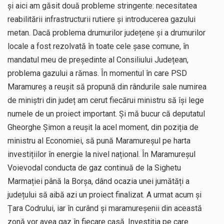
și aici am găsit două probleme stringente: necesitatea
reabilitării infrastructurii rutiere și introducerea gazului
metan. Dacă problema drumurilor județene și a drumurilor
locale a fost rezolvată în toate cele șase comune, în
mandatul meu de președinte al Consiliului Județean,
problema gazului a rămas. În momentul în care PSD
Maramureș a reușit să propună din rândurile sale numirea
de miniștri din județ am cerut fiecărui ministru să își lege
numele de un proiect important. Și mă bucur că deputatul
Gheorghe Șimon a reușit la acel moment, din poziția de
ministru al Economiei, să pună Maramureșul pe harta
investițiilor în energie la nivel național. În Maramureșul
Voievodal conducta de gaz continuă de la Sighetu
Marmației până la Borșa, dând ocazia unei jumătăți a
județului să aibă azi un proiect finalizat. A urmat acum și
Țara Codrului, iar în curând și maramureșenii din această
zonă vor avea gaz în fiecare casă. Investiția pe care