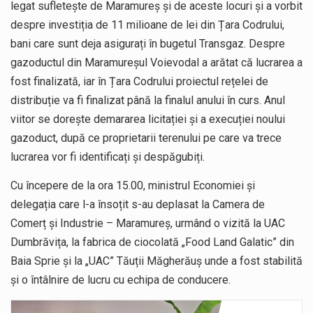
legat sufletește de Maramureș și de aceste locuri și a vorbit
despre investiția de 11 milioane de lei din Țara Codrului,
bani care sunt deja asigurați în bugetul Transgaz. Despre
gazoductul din Maramureșul Voievodal a arătat că lucrarea a
fost finalizată, iar în Țara Codrului proiectul rețelei de
distribuție va fi finalizat până la finalul anului în curs. Anul
viitor se dorește demararea licitației și a execuției noului
gazoduct, după ce proprietarii terenului pe care va trece
lucrarea vor fi identificați și despăgubiți.
Cu începere de la ora 15.00, ministrul Economiei și
delegația care l-a însoțit s-au deplasat la Camera de
Comerț și Industrie – Maramureș, urmând o vizită la UAC
Dumbrăvița, la fabrica de ciocolată „Food Land Galatic” din
Baia Sprie și la „UAC” Tăuții Măgherăuș unde a fost stabilită
și o întâlnire de lucru cu echipa de conducere.