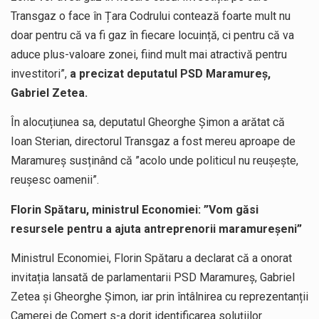
Transgaz o face în Țara Codrului contează foarte mult nu
doar pentru că va fi gaz în fiecare locuință, ci pentru că va
aduce plus-valoare zonei, fiind mult mai atractivă pentru
investitori”,
a precizat deputatul PSD Maramureș,
Gabriel Zetea.
În alocuțiunea sa, deputatul Gheorghe Șimon a arătat că
Ioan Sterian, directorul Transgaz a fost mereu aproape de
Maramureș susținând că ”acolo unde politicul nu reușește,
reușesc oamenii”.
Florin Spătaru, ministrul Economiei: ”Vom găsi
resursele pentru a ajuta antreprenorii maramureșeni”
Ministrul Economiei, Florin Spătaru a declarat că a onorat
invitația lansată de parlamentarii PSD Maramureș, Gabriel
Zetea și Gheorghe Șimon, iar prin întâlnirea cu reprezentanții
Camerei de Comerț s-a dorit identificarea soluțiilor