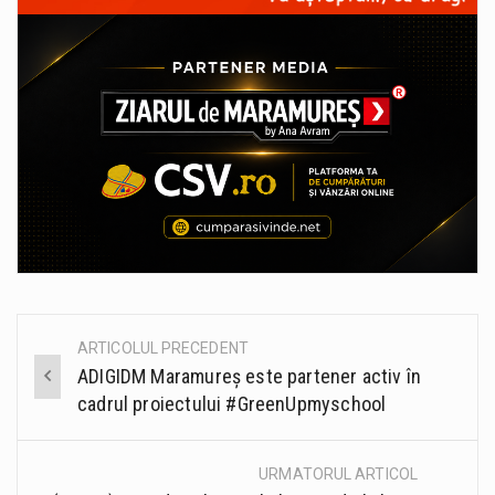
ARTICOLUL PRECEDENT
Post
ADIGIDM Maramureș este partener activ în
navigation
cadrul proiectului #GreenUpmyschool
URMATORUL ARTICOL