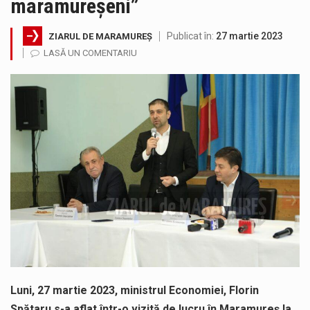
maramureșeni”
Noile statii de călători, achizitionate la preț de garsonieră per bucată, dezamăgesc total cetățenii care folosesc mijloacele de transport în…
Publicat în:
27 martie 2023
ZIARUL DE MARAMUREȘ
Municipiul Baia Mare, prin Serviciul Public Comunitar Local de Evidență a Persoanelor - Serviciul Evidența Persoanelor, îi informează pe cetățenii…
LASĂ UN COMENTARIU
Fostul deputat si primar Cătălin Cherecheș a fost invitat la Horia Nasra Show unde a sustinut o dezbatere pe teme…
Pompierii militari si un echipaj SMURD au intervenit in aceasta dimineata la degajarea unei persoane care a fost găsită spânzurată…
Liceul Ucrainean „Taras Șevcenko” din Sighetu Marmației, singurul liceu din România cu predare în limba ucraineană, are potențialul de a-și…
Proiectul pentru reconstrucția definitivă a podului peste râul Săsar din Baia Mare avansează într-o nouă etapă concretă. După asigurarea finanțării…
Luni, 27 martie 2023, ministrul Economiei, Florin
Spătaru s-a aflat într-o vizită de lucru în Maramureș la