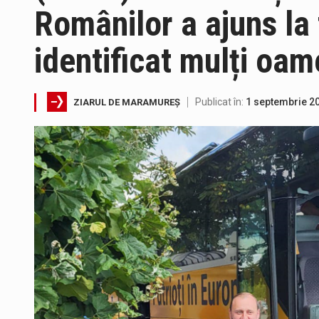
Românilor a ajuns la 
identificat mulți oam
Tot mai multi băimăreni semnale
Publicat în:
1 septembrie 2
ZIARUL DE MARAMUREȘ
Fostul deputat si primar Cătăl