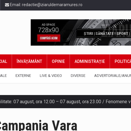
Email:
redactie@ziaruldemaramures.ro
IAL
ÎNVĂȚĂMÂNT
OPINIE
ADMINISTRAȚIE
POLITIC
ALE
EXTERNE
LIVE & VIDEO
DIVERSE
ADVERTORIALE/ANU
gia națională pentru conservarea biodiversității a fost din nou dez
TEAZU din fața Jandarmeriei Maramures a ajuns să fie zilele acest
ampania Vara