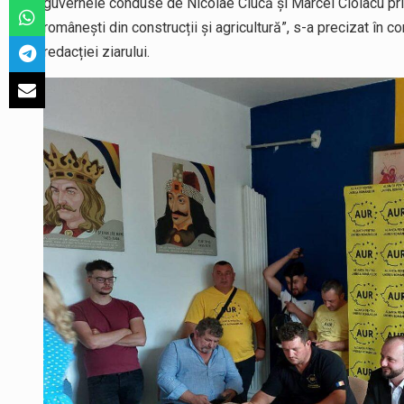
guvernele conduse de Nicolae Ciucă și Marcel Ciolacu pri
românești din construcții și agricultură”, s-a precizat în
redacției ziarului.