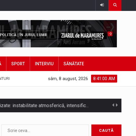
Ă
SPORT
INTERVIU
SĂNĂTATE
sâm, 8 august, 2026
8:41:03 AM
NTURI
bătut ieri și în final adoptat de…
ea mărul discordiei între administrații.…
Biroul Parlamentar al Senatorului Cristian-Augustin Niculescu-Țâgârlaș a organizat dezbaterea publică cu tema „Noile reguli pentru construcții și prosumatori” având ca…