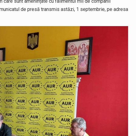
n care sunt amenințate cu falimentul mii de companii
 comunicatul de presă transmis astăzi, 1 septembrie, pe adresa