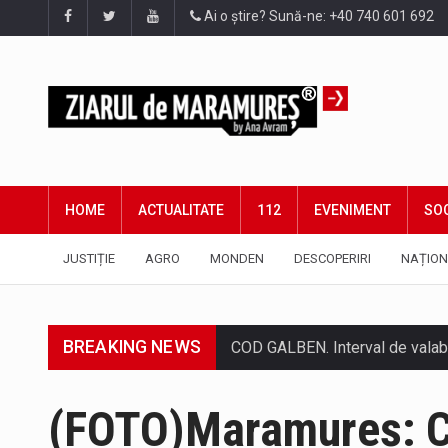
Ai o știre? Sună-ne: +40 740 601 692
HOME
ACTUALITATE
112
EVENIMENT
SOC
JUSTIȚIE
AGRO
MONDEN
DESCOPERIRI
NAȚION
BREAKING NEWS
Proiectul de lege privind Strate
Pe scurt. Statuia lui PINTEA VI
(FOTO)Maramureș: C