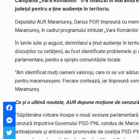
Campania „Vara Românilor” s-a finalizat în Maramur
județul pentru a ține audiențe în teritoriu.
Deputatul AUR Maramureș, Darius POP, împreună cu membrii 
Maramureș, în cadrul programului intitulat „Vara Românilor
În lunile iulie și august, demnitarul a ținut audiențe în ter
discuțiilor cu cetățenii, au fost identificate problemele și
parlamentare, pentru a sprijini comunitățile locale.
”Am identificat mulți oameni valoroși, care ni se vor alătu
pentru maramureșeni. Fiecare contează, iar împreună vom
Maramureș.
Ca și o ultimă noutate, AUR depune moțiune de cenzur
”Săptămâna viitoare începe o nouă sesiune parlamentară.
cenzură împotriva Guvernului PSD-PNL condus de Marcel C
antinaționale și antisociale promovate de coaliția PSD-PN