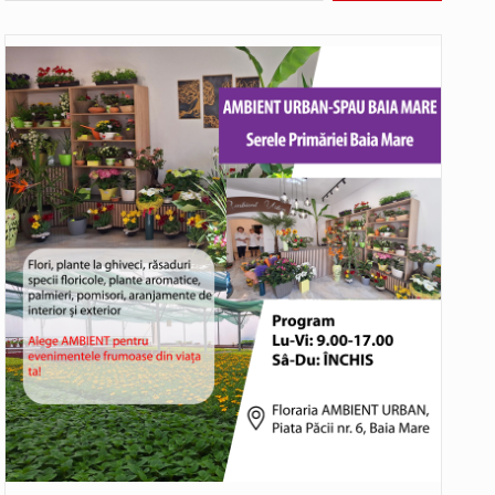
Noile statii de călători, achizitionate la preț de garsonieră per bucată, dezamăgesc total cetățenii care folosesc mijloacele de transport în…
Municipiul Baia Mare, prin Serviciul Public Comunitar Local de Evidență a Persoanelor - Serviciul Evidența Persoanelor, îi informează pe cetățenii…
asul este la propriu impânzit de ei…
o dezbatere pe teme…
Liceul Ucrainean „Taras Șevcenko” din Sighetu Marmației, singurul liceu din România cu predare în limba ucraineană, are potențialul de a-și…
Proiectul pentru reconstrucția definitivă a podului peste râul Săsar din Baia Mare avansează într-o nouă etapă concretă. După asigurarea finanțării…
COD GALBEN. Interval de valabilitate: 07 august, ora 12.00 – 07 august, ora 23.00 / Fenomene vizate: instabilitate atmosferică, intensificări…