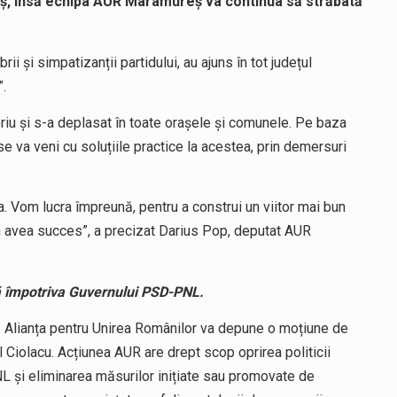
eș, însă echipa AUR Maramureș va continua să străbată
și simpatizanții partidului, au ajuns în tot județul
”.
itoriu și s-a deplasat în toate orașele și comunele. Pe baza
 se va veni cu soluțiile practice la acestea, prin demersuri
ra. Vom lucra împreună, pentru a construi un viitor mai bun
 avea succes”, a precizat Darius Pop, deputat AUR
ă împotriva Guvernului PSD-PNL.
 Alianța pentru Unirea Românilor va depune o moțiune de
iolacu. Acțiunea AUR are drept scop oprirea politicii
L și eliminarea măsurilor inițiate sau promovate de