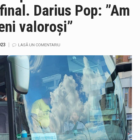
final. Darius Pop: ”Am
eni valoroși”
ază prezența cersetorilor de etnie romă pe raza municipiului. Or
023
LASĂ UN COMENTARIU
in Cherecheș a fost invitat la Horia Nasra Show unde a sustinut 