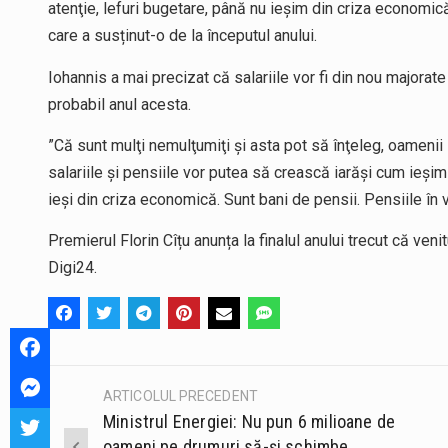
atenţie, lefuri bugetare, până nu ieşim din criza economică
care a susținut-o de la începutul anului.
Iohannis a mai precizat că salariile vor fi din nou majora
probabil anul acesta.
”Că sunt mulţi nemulţumiţi şi asta pot să înţeleg, oamenii 
salariile şi pensiile vor putea să crească iarăşi cum ieşi
ieşi din criza economică. Sunt bani de pensii. Pensiile în
Premierul Florin Cîțu anunța la finalul anului trecut că ven
Digi24.
ARTICOLUL PRECEDENT
Post
Ministrul Energiei: Nu pun 6 milioane de
navigation
oameni pe drumuri să-și schimbe