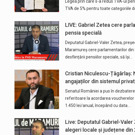
Legea prin care s-a redus TVA-ul pen
TVA de 5% pentru toate categoriile 
LIVE: Gabriel Zetea cere parl
pensia specială
Deputatul Gabriel-Valer Zetea, preșe
Maramureș cere parlamentarilor din 
desființării pensiilor speciale, să își…
Cristian Niculescu-Țâgârlaș:
angajaților din sistemul priva
Senatul României a pus în dezbaterea
referitoare la acordarea voucherelor d
1.450 lei/anual, începând cu data…
Live: Deputatul Gabriel-Valer 
alegeri locale și județene din