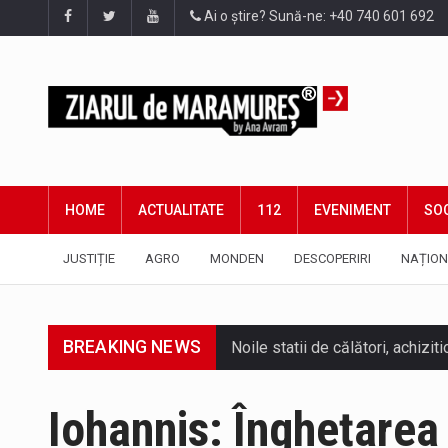
Ai o știre? Sună-ne: +40 740 601 692
HOME
ACTUALITATE
112
EVENIMENT
SOC
JUSTIȚIE
AGRO
MONDEN
DESCOPERIRI
NAȚION
BREAKING NEWS
Iohannis: Înghețarea 
Tot mai multi băimăreni semnale