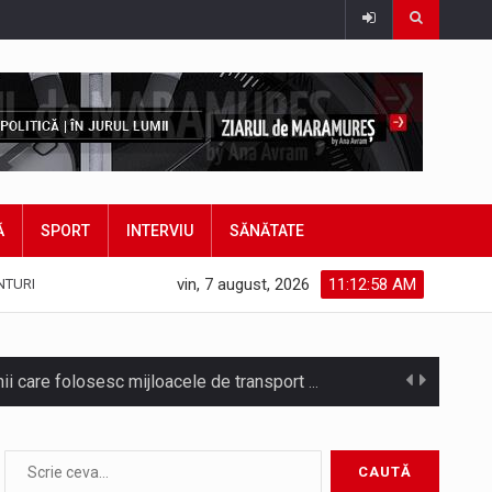
Ă
SPORT
INTERVIU
SĂNĂTATE
vin, 7 august, 2026
11:12:59 AM
NTURI
Noile statii de călători, achizitionate la preț de garsonieră per bucată, dezamăgesc total cetățenii care folosesc mijloacele de transport în…
Municipiul Baia Mare, prin Serviciul Public Comunitar Local de Evidență a Persoanelor - Serviciul Evidența Persoanelor, îi informează pe cetățenii…
asul este la propriu impânzit de ei…