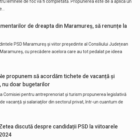
tru lemnele de foc va fi completată. Propunerea este de a aplica un
de…
amentarilor de dreapta din Maramureș, să renunțe la
dintele PSD Maramureș și viitor președinte al Consiliului Județean
Maramureș, cu precădere acelora care au tot pedalat pe ideea
 Ne propunem să acordăm tichete de vacanță și
t, nu doar bugetarilor
 Comisiei pentru antreprenoriat şi turism propunerea legislativă
e vacanţă şi salariaţilor din sectorul privat, într-un cuantum de
Zetea discută despre candidații PSD la viitoarele
 2024