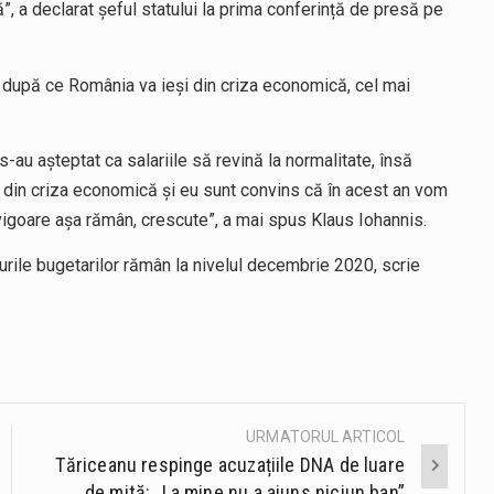
”, a declarat șeful statului la prima conferință de presă pe
te după ce România va ieși din criza economică, cel mai
s-au aşteptat ca salariile să revină la normalitate, însă
m din criza economică şi eu sunt convins că în acest an vom
 vigoare aşa rămân, crescute”, a mai spus Klaus Iohannis.
iturile bugetarilor rămân la nivelul decembrie 2020, scrie
URMATORUL ARTICOL
Tăriceanu respinge acuzațiile DNA de luare
de mită: „La mine nu a ajuns niciun ban”