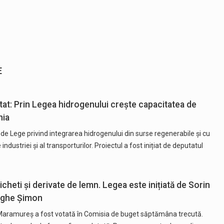
E
tat: Prin Legea hidrogenului crește capacitatea de
nia
de Lege privind integrarea hidrogenului din surse regenerabile şi cu
ndustriei şi al transporturilor. Proiectul a fost inițiat de deputatul
icheti și derivate de lemn. Legea este inițiată de Sorin
orghe Șimon
 Maramureș a fost votată în Comisia de buget săptămâna trecută.