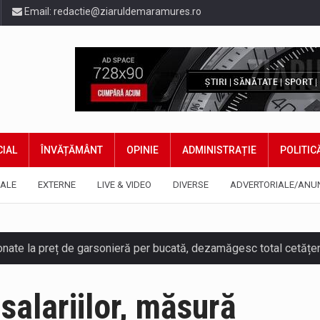
Email:
redactie@ziaruldemaramures.ro
IAL
ÎNVĂȚĂMÂNT
OPINIE
ADMINISTRAȚIE
POLITIC
ALE
EXTERNE
LIVE & VIDEO
DIVERSE
ADVERTORIALE/ANU
salariilor, măsură
ază prezența cersetorilor de etnie romă pe raza municipiului. Or