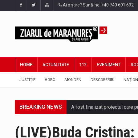
Ai o știre? Sună-ne: +40 740 601 692
HOME
ACTUALITATE
112
EVENIMENT
SOC
JUSTIȚIE
AGRO
MONDEN
DESCOPERIRI
NAȚION
BREAKING NEWS
A fost finalizat proiectul care
Deputatul AUR de Maramureș, Da
(LIVE)Buda Cristina: