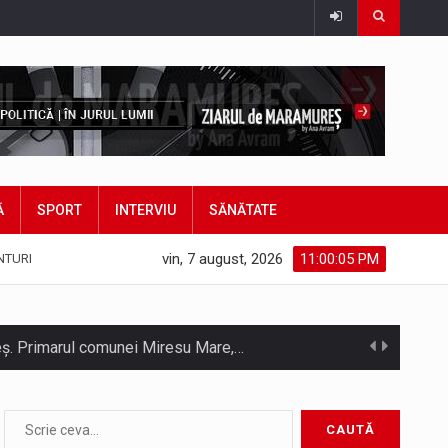
Ă
SPORT
INTERVIU
SĂNĂTATE
vin, 7 august, 2026
11:00:07 PM
NTURI
hieș. Primarul comunei Miresu Mare,…
atifice acordul de împrumut în valoare…
Camera Deputaților a adoptat miercuri, 5 august, proiectul de lege care modifică ordonanța privind decarbonizarea sectorului energetic. Proiectul prevede că…