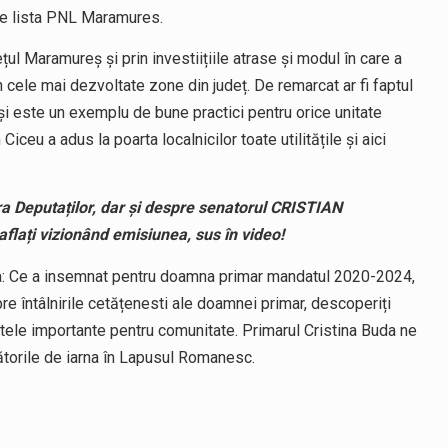
pe lista PNL Maramures.
ețul Maramureș și prin investiițiile atrase și modul în care a
cele mai dezvoltate zone din județ. De remarcat ar fi faptul
i este un exemplu de bune practici pentru orice unitate
 Ciceu a adus la poarta localnicilor toate utilitățile și aici
 Deputaților, dar și despre senatorul CRISTIAN
ați vizionând emisiunea, sus în video!
ea: Ce a insemnat pentru doamna primar mandatul 2020-2024,
 întâlnirile cetățenesti ale doamnei primar, descoperiți
ntele importante pentru comunitate. Primarul Cristina Buda ne
ătorile de iarna în Lapusul Romanesc.