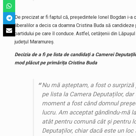
De precizat ar fi faptul că, președintele Ionel Bogdan i-a o
liberalilor a decis ca doamna Cristina Buda să candideze 
partidului pe care îl conduce. Astfel, cetățenii din Lăpuș
județul Maramureș.
Decizia de a fi pe lista de candidați a Camerei Deputațilo
mod plăcut pe primărița Cristina Buda
Nu mă așteptam, a fost o surpriză
pe lista la Camera Deputaților, da
moment a fost când domnul președ
lucru. Am acceptat gândindu-mă l
atât pentru comună cât și pentru l
Deputaților, chiar dacă este un loc