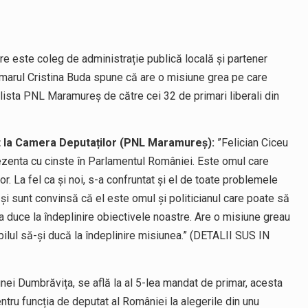
are este coleg de administrație publică locală și partener
rimarul Cristina Buda spune că are o misiune grea pe care
lista PNL Maramureș de către cei 32 de primari liberali din
t la Camera Deputaților (PNL Maramureș):
”Felician Ciceu
rezenta cu cinste în Parlamentul României. Este omul care
lor. La fel ca și noi, s-a confruntat și el de toate problemele
și sunt convinsă că el este omul și politicianul care poate să
a duce la îndeplinire obiectivele noastre. Are o misiune greau
bilul să-și ducă la îndeplinire misiunea.” (DETALII SUS IN
nei Dumbrăvița, se află la al 5-lea mandat de primar, acesta
ntru funcția de deputat al României la alegerile din unu