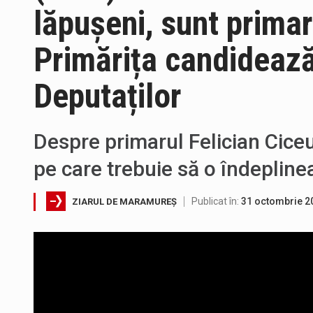
lăpușeni, sunt primar
Suntem în plină vară și nimic n
Primărița candideaz
Interval de valabilitate: 05 au
Deputaților
SIMULARE EXERCITIU. Prin Siste
Despre primarul Felician Cice
Directorul OCPI Maramures, Dani
pe care trebuie să o îndepline
Testarea independentă a sistem
Publicat în:
31 octombrie 2
ZIARUL DE MARAMUREȘ
Vremea va fi caniculară. Discon