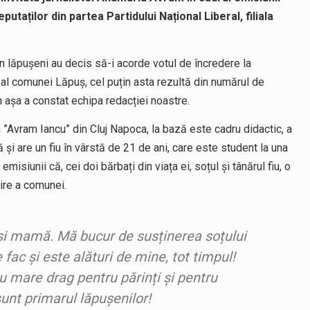
aților din partea Partidului Național Liberal, filiala
n lăpușeni au decis să-i acorde votul de încredere la
r al comunei Lăpuș, cel puțin asta rezultă din numărul de
țin așa a constat echipa redacției noastre.
 ”Avram Iancu” din Cluj Napoca, la bază este cadru didactic, a
 și are un fiu în vârstă de 21 de ani, care este student la una
emisiunii că, cei doi bărbați din viața ei, soțul și tânărul fiu, o
ire a comunei.
 și mamă. Mă bucur de susținerea soțului
fac și este alături de mine, tot timpul!
u mare drag pentru părinți și pentru
sunt primarul lăpușenilor!