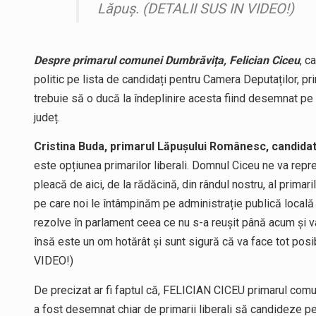
Lăpuș. (DETALII SUS IN VIDEO!)
Despre primarul comunei Dumbrăvița, Felician Ciceu
, c
politic pe lista de candidați pentru Camera Deputaților, p
trebuie să o ducă la îndeplinire acesta fiind desemnat pe 
județ.
Cristina Buda, primarul Lăpușului Românesc, candida
este opțiunea primarilor liberali. Domnul Ciceu ne va rep
pleacă de aici, de la rădăcină, din rândul nostru, al primari
pe care noi le întâmpinăm pe administrație publică locală 
rezolve în parlament ceea ce nu s-a reușit până acum și v
însă este un om hotărât și sunt sigură că va face tot posi
VIDEO!)
De precizat ar fi faptul că, FELICIAN CICEU primarul comu
a fost desemnat chiar de primarii liberali să candideze pe