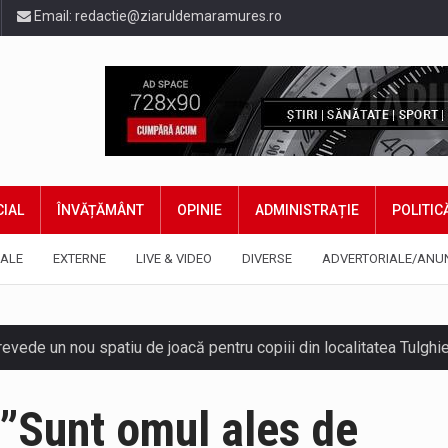
Email:
redactie@ziaruldemaramures.ro
IAL
ÎNVĂȚĂMÂNT
OPINIE
ADMINISTRAȚIE
POLITIC
ALE
EXTERNE
LIVE & VIDEO
DIVERSE
ADVERTORIALE/ANU
 prevede un nou spatiu de joacă pentru copiii din localitatea Tulg
niel Ciornei, critică modul în care Parlamentul este chemat să r
 ”Sunt omul ales de