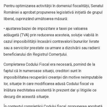
Pentru optimizarea activității în domeniul fiscalității, Senatul
României a aprobat propunerea legislativă inițiată de grupul
liberal, cuprinzând următoarea măsură:
• ajustarea bazei de impozitare a taxei pe valoarea
adăugată (TVA) prin reducerea acesteia, soluție viabilă în
cazul imposibilității încasării contravalorii bunurilor livrate
sau a servicilor prestate ca urmare a dizolvării sau radierii
beneficiarului din Registrul Comerțului.
Completarea Codului Fiscal era necesară, pornind de la
faptul că în numeroase situații, creditori sunt în
imposibilitatea recuperării creanţei din motive neimputabile
lor, situație în care modificarea adusă Codului fiscal va
înlătura inechitatea existentă în prezent dar şi litigiile ce
decurg din această situaţie.
În contextul completării Codului fiscal, propunerea aprobată