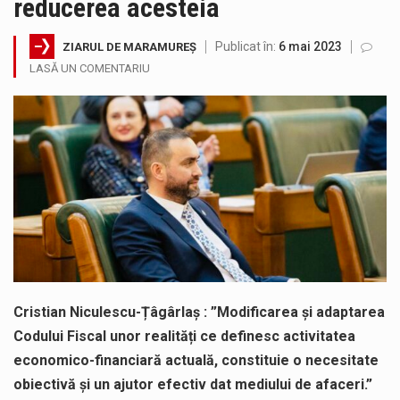
reducerea acesteia
Tot mai multi băimăreni semnalează prezența cersetorilor de etnie romă pe raza municipiului. Orasul este la propriu impânzit de ei…
Publicat în:
6 mai 2023
ZIARUL DE MARAMUREȘ
În acest sfârșit de săptămână, jandarmii maramureșeni vor fi prezenți la manifestările cultural-artistice și sportive care vor avea loc pe…
LASĂ UN COMENTARIU
Liceul Ucrainean „Taras Șevcenko” din Sighetu Marmației, singurul liceu din România cu predare în limba ucraineană, are potențialul de a-și…
Proiectul pentru reconstrucția definitivă a podului peste râul Săsar din Baia Mare avansează într-o nouă etapă concretă. După asigurarea finanțării…
COD GALBEN. Interval de valabilitate: 07 august, ora 12.00 – 07 august, ora 23.00 / Fenomene vizate: instabilitate atmosferică, intensificări…
Proiectul de lege privind Strategia națională pentru conservarea biodiversității a fost din nou dezbătut ieri și în final adoptat de…
Cristian Niculescu-Țâgârlaș : ”Modificarea și adaptarea
Codului Fiscal unor realități ce definesc activitatea
economico-financiară actuală, constituie o necesitate
obiectivă și un ajutor efectiv dat mediului de afaceri.”