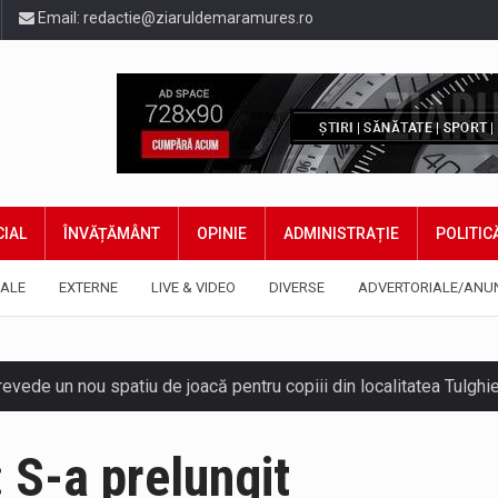
Email:
redactie@ziaruldemaramures.ro
IAL
ÎNVĂȚĂMÂNT
OPINIE
ADMINISTRAȚIE
POLITIC
ALE
EXTERNE
LIVE & VIDEO
DIVERSE
ADVERTORIALE/ANU
 prevede un nou spatiu de joacă pentru copiii din localitatea Tulg
niel Ciornei, critică modul în care Parlamentul este chemat să r
 S-a prelungit