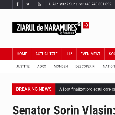
Ai o știre? Sună-ne: +40 740 601 692
HOME
ACTUALITATE
112
EVENIMENT
SOC
JUSTIȚIE
AGRO
MONDEN
DESCOPERIRI
NAȚION
A fost finalizat proiectul care
BREAKING NEWS
Deputatul AUR de Maramureș, Da
Senator Sorin Vlașin: