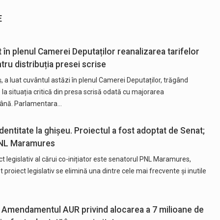
E
at în plenul Camerei Deputaților reanalizarea tarifelor
u distribuția presei scrise
 a luat cuvântul astăzi în plenul Camerei Deputaților, trăgând
la situația critică din presa scrisă odată cu majorarea
ână. Parlamentara…
identitate la ghișeu. Proiectul a fost adoptat de Senat;
 PNL Maramures
 legislativ al cărui co-inițiator este senatorul PNL Maramures,
 proiect legislativ se elimină una dintre cele mai frecvente și inutile
: Amendamentul AUR privind alocarea a 7 milioane de