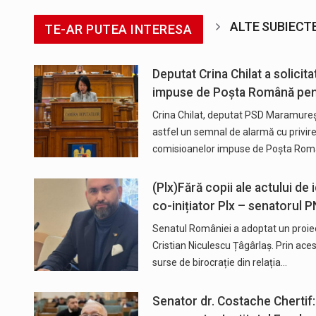
ALTE SUBIECT
TE-AR PUTEA INTERESA
Deputat Crina Chilat a solicit
impuse de Poșta Română pentr
Crina Chilat, deputat PSD Maramureș,
astfel un semnal de alarmă cu privire 
comisioanelor impuse de Poșta Rom
(Plx)Fără copii ale actului de 
co-inițiator Plx – senatorul
Senatul României a adoptat un proiect
Cristian Niculescu Țâgârlaș. Prin acest
surse de birocrație din relația…
Senator dr. Costache Chertif