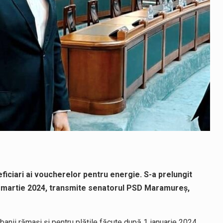
ficiari ai voucherelor pentru energie. S-a prelungit
31 martie 2024, transmite senatorul PSD Maramureș,
banii rămași și pentru plățile făcute după 1 ianuarie 2024.