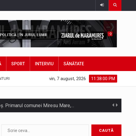
Ă
SPORT
INTERVIU
SĂNĂTATE
vin, 7 august, 2026
11:38:02 PM
NTURI
hieș. Primarul comunei Miresu Mare,…
atifice acordul de împrumut în valoare…
Camera Deputaților a adoptat miercuri, 5 august, proiectul de lege care modifică ordonanța privind decarbonizarea sectorului energetic. Proiectul prevede că…