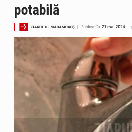
potabilă
Publicat în:
21 mai 2024
ZIARUL DE MARAMUREȘ
Tot mai multi băimăreni semnale
Fostul deputat si primar Cătăl