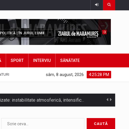
Ă
SPORT
INTERVIU
SĂNĂTATE
sâm, 8 august, 2026
4:25:31 PM
NTURI
COD GALBEN. Interval de valabilitate: 07 august, ora 12.00 – 07 august, ora 23.00 / Fenomene vizate: instabilitate atmosferică, intensificări…
bătut ieri și în final adoptat de…
ea mărul discordiei între administrații.…