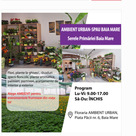
Biroul Parlamentar al Senatorului Cristian-Augustin Niculescu-Țâgârlaș a organizat dezbaterea publică cu tema „Noile reguli pentru construcții și prosumatori” având ca…
Noile statii de călători, achizitionate la preț de garsonieră per bucată, dezamăgesc total cetățenii care folosesc mijloacele de transport în…
Municipiul Baia Mare, prin Serviciul Public Comunitar Local de Evidență a Persoanelor - Serviciul Evidența Persoanelor, îi informează pe cetățenii…
asul este la propriu impânzit de ei…
o dezbatere pe teme…
Liceul Ucrainean „Taras Șevcenko” din Sighetu Marmației, singurul liceu din România cu predare în limba ucraineană, are potențialul de a-și…
Proiectul pentru reconstrucția definitivă a podului peste râul Săsar din Baia Mare avansează într-o nouă etapă concretă. După asigurarea finanțării…