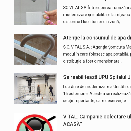
SC VITAL SA: Întreruperea furnizării 
modernizare și reabilitare la rețeaua 
disconfort locuitorilor din zonă,…
Atenție la consumul de apă di
S.C. VITAL S.A. : Agenția Șomcuta Mar
modul în care folosesc apa potabilă, 
distribuție a fost dimensionată…
Se reabilitează UPU Spitalul 
Lucrările de modernizare a Unității 
16 octombrie. Acestea se realizează e
secții importante, care deservește…
VITAL. Campanie colectare u
ACASĂ”