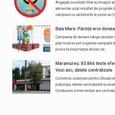
Angajații societății Vital au început
alimentar uzat rezultat din propriile
campanii cu sărbătorile le peste an (
Baia Mare: Părinții eroi done
Campania de donare sânge lansată de
plan local se pot organiza campanii 
privire la importanța donării de…
Maramureș: 83.866 teste efec
Vezi aici, datele centralizate
Comitetul Județean pentru Situații d
prânzului, datele centralizate la nive
Conducere a Intervenției are central