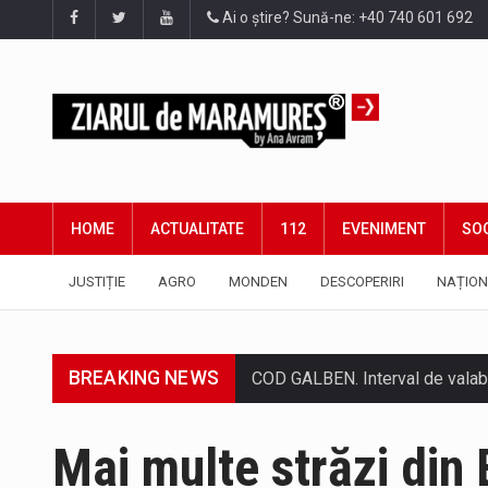
Ai o știre? Sună-ne: +40 740 601 692
HOME
ACTUALITATE
112
EVENIMENT
SOC
JUSTIȚIE
AGRO
MONDEN
DESCOPERIRI
NAȚION
BREAKING NEWS
Proiectul de lege privind Strate
Pe scurt. Statuia lui PINTEA VI
Mai multe străzi din 