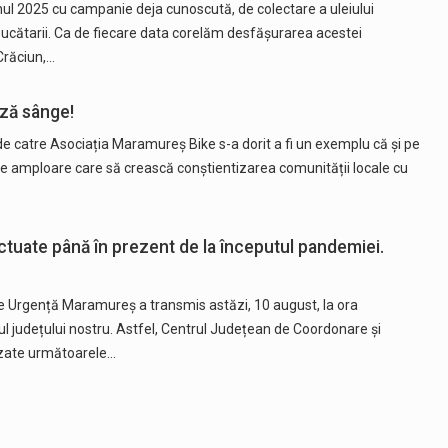
 anul 2025 cu campanie deja cunoscută, de colectare a uleiului
 bucătarii. Ca de fiecare data corelăm desfășurarea acestei
Crăciun,…
ază sânge!
 catre Asociația Maramureș Bike s-a dorit a fi un exemplu că și pe
de amploare care să crească conștientizarea comunității locale cu
tuate până în prezent de la începutul pandemiei.
e Urgență Maramureș a transmis astăzi, 10 august, la ora
lul județului nostru. Astfel, Centrul Județean de Coordonare și
izate următoarele…