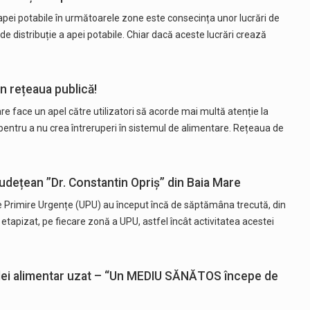
apei potabile în următoarele zone este consecința unor lucrări de
de distribuție a apei potabile. Chiar dacă aceste lucrări crează
n rețeaua publică!
e face un apel către utilizatori să acorde mai multă atenție la
pentru a nu crea întreruperi în sistemul de alimentare. Rețeaua de
Județean ”Dr. Constantin Opriș” din Baia Mare
de Primire Urgențe (UPU) au început încă de săptămâna trecută, din
tapizat, pe fiecare zonă a UPU, astfel încât activitatea acestei
lei alimentar uzat – “Un MEDIU SĂNĂTOS începe de