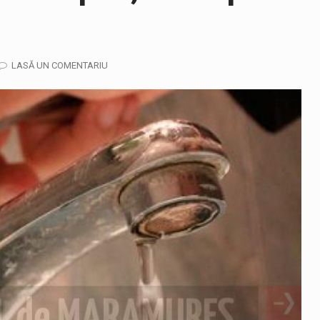
LASĂ UN COMENTARIU
ază prezența cersetorilor de etnie romă pe raza municipiului. Or
in Cherecheș a fost invitat la Horia Nasra Show unde a sustinut 