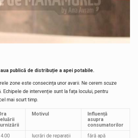
aua publică de distribuție a apei potabile.
oarele zone este consecința unor avarii. Ne cerem scuze
Echipele de intervenție sunt la fața locului, pentru
cel mai scurt timp.
Ora
Motivul
Influență
eluării
asupra
urnizării
consumatorilor
14.00
lucrări de reparații
fără apă