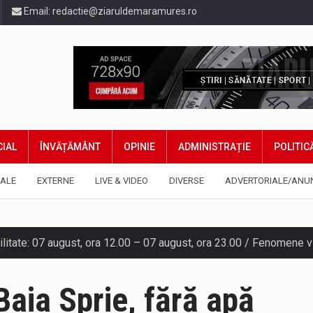
Email:
redactie@ziaruldemaramures.ro
IAL
ÎNVĂȚĂMÂNT
OPINIE
ADMINISTRAȚIE
POLITIC
ALE
EXTERNE
LIVE & VIDEO
DIVERSE
ADVERTORIALE/ANU
gia națională pentru conservarea biodiversității a fost din nou dez
TEAZU din fața Jandarmeriei Maramures a ajuns să fie zilele acest
Baia Sprie, fără apă