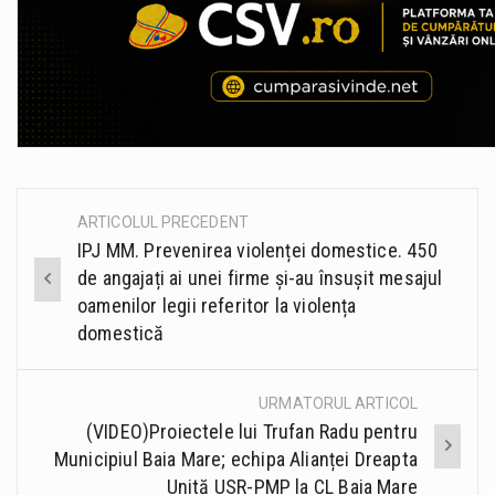
ARTICOLUL PRECEDENT
Post
IPJ MM. Prevenirea violenței domestice. 450
navigation
de angajați ai unei firme și-au însușit mesajul
oamenilor legii referitor la violența
domestică
URMATORUL ARTICOL
(VIDEO)Proiectele lui Trufan Radu pentru
Municipiul Baia Mare; echipa Alianței Dreapta
Unită USR-PMP la CL Baia Mare