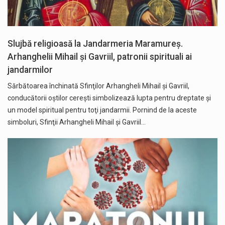
Slujbă religioasă la Jandarmeria Maramureș.
Arhanghelii Mihail şi Gavriil, patronii spirituali ai
jandarmilor
Sărbătoarea închinată Sfinţilor Arhangheli Mihail şi Gavriil,
conducătorii oştilor cereşti simbolizează lupta pentru dreptate şi
un model spiritual pentru toţi jandarmii. Pornind de la aceste
simboluri, Sfinţii Arhangheli Mihail şi Gavriil…