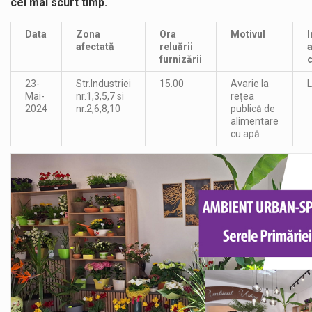
cel mai scurt timp.
Data
Zona
Ora
Motivul
I
afectată
reluării
furnizării
23-
Str.Industriei
15.00
Avarie la
L
Mai-
nr.1,3,5,7 si
rețea
2024
nr.2,6,8,10
publică de
alimentare
cu apă