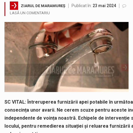
Publicat în:
23 mai 2024
ZIARUL DE MARAMUREȘ
Vremea va fi caniculară. Disconfortul termic va fi accentuat, iar indicele temperatură-umezeală (ITU) va depăși pragul critic de 80 de…
LASĂ UN COMENTARIU
COD GALBEN. Interval de valabilitate: 07 august, ora 12.00 – 07 august, ora 23.00 / Fenomene vizate: instabilitate atmosferică, intensificări…
Proiectul de lege privind Strategia națională pentru conservarea biodiversității a fost din nou dezbătut ieri și în final adoptat de…
Pe scurt. Statuia lui PINTEA VITEAZU din fața Jandarmeriei Maramures a ajuns să fie zilele acestea mărul discordiei între administrații.…
Noile statii de călători, achizitionate la preț de garsonieră per bucată, dezamăgesc total cetățenii care folosesc mijloacele de transport în…
SC VITAL: Întreruperea furnizării apei potabile în următo
consecința unor avarii. Ne cerem scuze pentru aceste in
independente de voința noastră. Echipele de intervenție s
locului, pentru remedierea situației și reluarea furnizării 