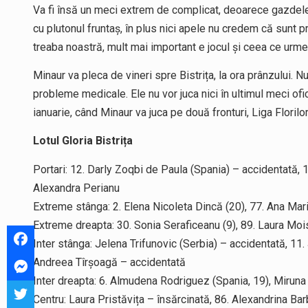
Va fi însă un meci extrem de complicat, deoarece gazdele n
cu plutonul fruntaș, în plus nici apele nu credem că sunt p
treaba noastră, mult mai important e jocul și ceea ce urm
Minaur va pleca de vineri spre Bistrița, la ora prânzului.
probleme medicale. Ele nu vor juca nici în ultimul meci ofi
ianuarie, când Minaur va juca pe două fronturi, Liga Flori
Lotul Gloria Bistrița
Portari: 12. Darly Zoqbi de Paula (Spania) – accidentată,
Alexandra Perianu
Extreme stânga: 2. Elena Nicoleta Dincă (20), 77. Ana Mari
Extreme dreapta: 30. Sonia Seraficeanu (9), 89. Laura Mois
Inter stânga: Jelena Trifunovic (Serbia) – accidentată, 11.
Andreea Tîrșoagă – accidentată
Inter dreapta: 6. Almudena Rodriguez (Spania, 19), Miruna
Centru: Laura Pristăvița – însărcinată, 86. Alexandrina B