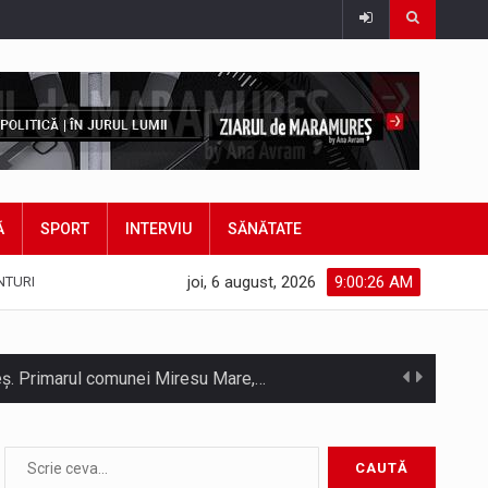
Ă
SPORT
INTERVIU
SĂNĂTATE
joi, 6 august, 2026
9:00:29 AM
NTURI
hieș. Primarul comunei Miresu Mare,…
atifice acordul de împrumut în valoare…
Camera Deputaților a adoptat miercuri, 5 august, proiectul de lege care modifică ordonanța privind decarbonizarea sectorului energetic. Proiectul prevede că…