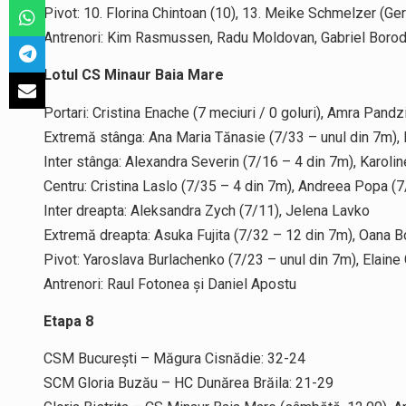
Pivot: 10. Florina Chintoan (10), 13. Meike Schmelzer (Germ
Antrenori: Kim Rasmussen, Radu Moldovan, Gabriel Borod
Lotul CS Minaur Baia Mare
Portari: Cristina Enache (7 meciuri / 0 goluri), Amra Pandzi
Extremă stânga: Ana Maria Tănasie (7/33 – unul din 7m),
Inter stânga: Alexandra Severin (7/16 – 4 din 7m), Karol
Centru: Cristina Laslo (7/35 – 4 din 7m), Andreea Popa (7
Inter dreapta: Aleksandra Zych (7/11), Jelena Lavko
Extremă dreapta: Asuka Fujita (7/32 – 12 din 7m), Oana B
Pivot: Yaroslava Burlachenko (7/23 – unul din 7m), Elain
Antrenori: Raul Fotonea și Daniel Apostu
Etapa 8
CSM București – Măgura Cisnădie: 32-24
SCM Gloria Buzău – HC Dunărea Brăila: 21-29