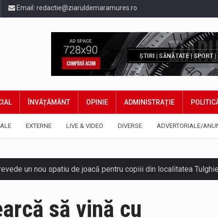
Email:
redactie@ziaruldemaramures.ro
IAL
ÎNVĂȚĂMÂNT
OPINIE
ADMINISTRAȚIE
POLITIC
ALE
EXTERNE
LIVE & VIDEO
DIVERSE
ADVERTORIALE/ANU
 prevede un nou spatiu de joacă pentru copiii din localitatea Tulg
niel Ciornei, critică modul în care Parlamentul este chemat să r
arcă să vină cu