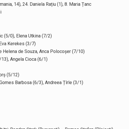
ania, 14), 24. Daniela Rațiu (1), 8. Maria Țanc
i
c (5/0), Elena Utkina (7/2)
 Eva Kerekes (3/7)
ine Helena de Souza, Anca Polocoșer (7/10)
/13), Angela Cioca (6/1)
orș (5/12)
e Gomes Barbosa (6/3), Andreea Țîrle (3/1)