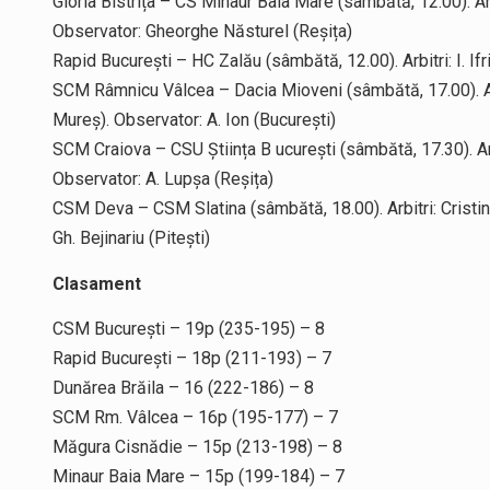
Gloria Bistrița – CS Minaur Baia Mare (sâmbătă, 12.00). Ar
Observator: Gheorghe Năsturel (Reșița)
Rapid București – HC Zalău (sâmbătă, 12.00). Arbitri: I. Ifr
SCM Râmnicu Vâlcea – Dacia Mioveni (sâmbătă, 17.00). Arbi
Mureș). Observator: A. Ion (București)
SCM Craiova – CSU Știința B ucurești (sâmbătă, 17.30). Ar
Observator: A. Lupșa (Reșița)
CSM Deva – CSM Slatina (sâmbătă, 18.00). Arbitri: Cristi
Gh. Bejinariu (Pitești)
Clasament
CSM București – 19p (235-195) – 8
Rapid București – 18p (211-193) – 7
Dunărea Brăila – 16 (222-186) – 8
SCM Rm. Vâlcea – 16p (195-177) – 7
Măgura Cisnădie – 15p (213-198) – 8
Minaur Baia Mare – 15p (199-184) – 7