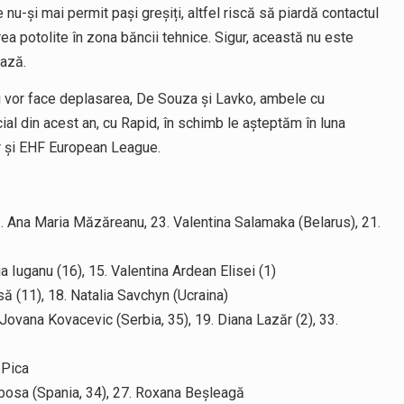
u-și mai permit pași greșiți, altfel riscă să piardă contactul
rea potolite în zona băncii tehnice. Sigur, această nu este
ează.
 Nu vor face deplasarea, De Souza și Lavko, ambele cu
cial din acest an, cu Rapid, în schimb le așteptăm în luna
lor și EHF European League.
 1. Ana Maria Măzăreanu, 23. Valentina Salamaka (Belarus), 21.
a Iuganu (16), 15. Valentina Ardean Elisei (1)
ă (11), 18. Natalia Savchyn (Ucraina)
 Jovana Kovacevic (Serbia, 35), 19. Diana Lazăr (2), 33.
 Pica
arbosa (Spania, 34), 27. Roxana Beșleagă