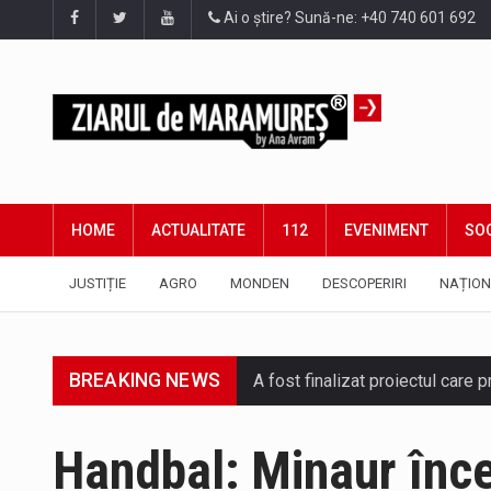
Ai o știre? Sună-ne: +40 740 601 692
HOME
ACTUALITATE
112
EVENIMENT
SOC
JUSTIȚIE
AGRO
MONDEN
DESCOPERIRI
NAȚION
BREAKING NEWS
A fost finalizat proiectul care
Deputatul AUR de Maramureș, Da
Handbal: Minaur înce