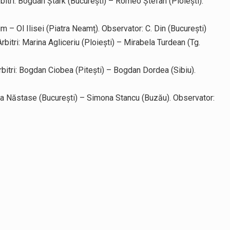
bitri: Bogdan Ștark (București) – Romeo Ștefan (Ploiești).
im – Ol Ilisei (Piatra Neamț). Observator: C. Din (București)
tri: Marina Agliceriu (Ploiești) – Mirabela Turdean (Tg.
bitri: Bogdan Ciobea (Pitești) – Bogdan Dordea (Sibiu).
na Năstase (București) – Simona Stancu (Buzău). Observator: