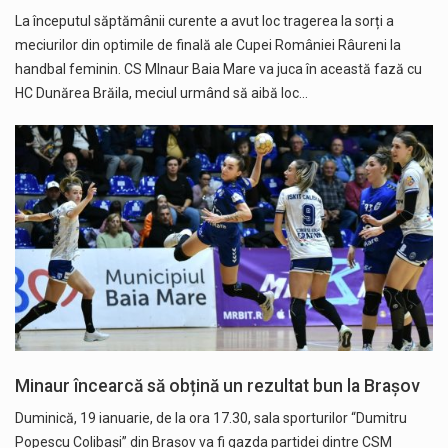
La începutul săptămânii curente a avut loc tragerea la sorți a
meciurilor din optimile de finală ale Cupei României Râureni la
handbal feminin. CS MInaur Baia Mare va juca în această fază cu
HC Dunărea Brăila, meciul urmând să aibă loc…
Minaur încearcă să obțină un rezultat bun la Brașov
Duminică, 19 ianuarie, de la ora 17.30, sala sporturilor “Dumitru
Popescu Colibași” din Brașov va fi gazda partidei dintre CSM