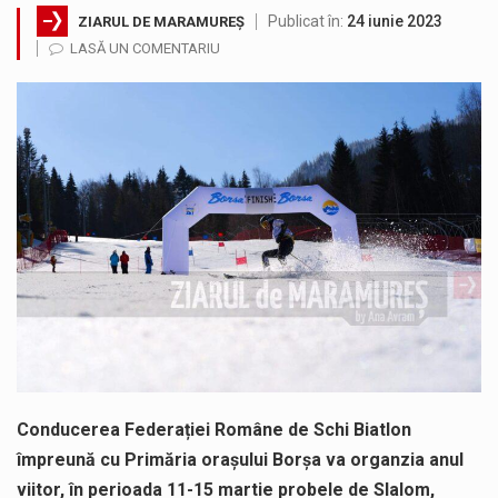
Publicat în:
24 iunie 2023
ZIARUL DE MARAMUREȘ
Suntem în plină vară și nimic nu e mai frumos decat să ai locuința plină de flori proaspete și plante…
LASĂ UN COMENTARIU
Interval de valabilitate: 05 august, ora 10.00 – 09 august, ora 10.00 /Fenomene vizate: val de căldură, caniculă, temperaturi extreme,…
SIMULARE EXERCITIU. Prin Sistemul Unic de Apeluri de Urgență 112 a fost anunțat producerea unui accident rutier cu victime multiple,…
Temperaturile ridicate constituie factori agresivi asupra sănătăţii, extrem de nocivi, ce pot deregla echilibrul organismului. Prea multă căldură nu este…
SC VITAL SA: Întreruperea furnizării apei potabile în următoarele zone este consecința unor avarii. Ne cerem scuze pentru aceste incidente…
Consiliul Județean Maramureș, în parteneriat cu Agenția de Dezvoltare Regională Nord-Vest, a organizat marți, 4 august 2026, sesiunea județeană a…
Conducerea Federației Române de Schi Biatlon
împreună cu Primăria orașului Borșa va organzia anul
viitor, în perioada 11-15 martie probele de Slalom,