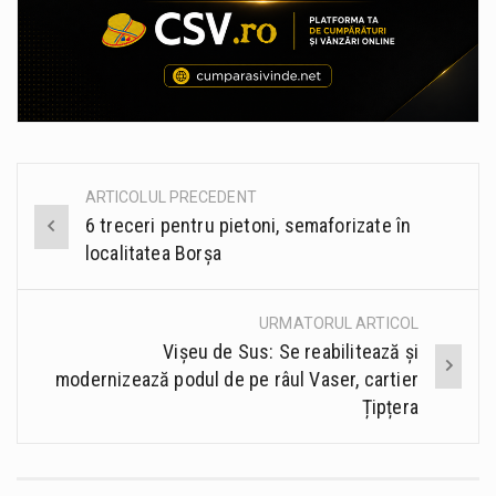
ARTICOLUL PRECEDENT
Post
6 treceri pentru pietoni, semaforizate în
navigation
localitatea Borșa
URMATORUL ARTICOL
Vișeu de Sus: Se reabilitează și
modernizează podul de pe râul Vaser, cartier
Țipțera