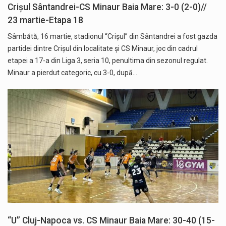
Crișul Sântandrei-CS Minaur Baia Mare: 3-0 (2-0)//
23 martie-Etapa 18
Sâmbătă, 16 martie, stadionul “Crișul” din Sântandrei a fost gazda
partidei dintre Crișul din localitate și CS Minaur, joc din cadrul
etapei a 17-a din Liga 3, seria 10, penultima din sezonul regulat.
Minaur a pierdut categoric, cu 3-0, după…
“U” Cluj-Napoca vs. CS Minaur Baia Mare: 30-40 (15-