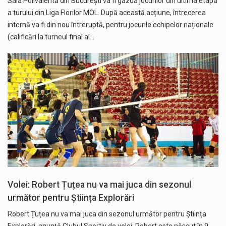
Sala Polivalentă din București va fi gazda jocurilor din ultima etapă
a turului din Liga Florilor MOL. După această acțiune, întrecerea
internă va fi din nou întreruptă, pentru jocurile echipelor naționale
(calificări la turneul final al…
Volei: Robert Țuțea nu va mai juca din sezonul
următor pentru Știința Explorări
Robert Țuțea nu va mai juca din sezonul următor pentru Știința
Explorări, anunță Clubul Sportiv de volei. Robert este născut în 9