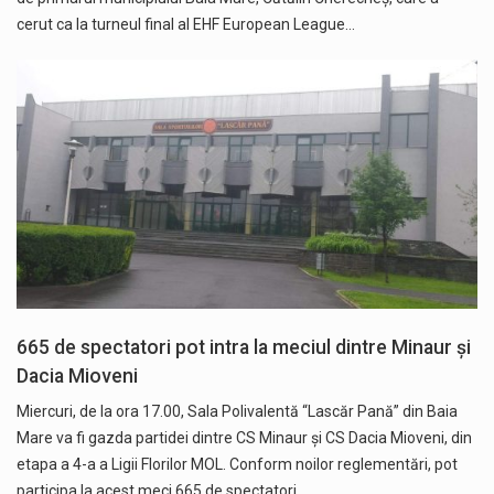
cerut ca la turneul final al EHF European League…
665 de spectatori pot intra la meciul dintre Minaur și
Dacia Mioveni
Miercuri, de la ora 17.00, Sala Polivalentă “Lascăr Pană” din Baia
Mare va fi gazda partidei dintre CS Minaur și CS Dacia Mioveni, din
etapa a 4-a a Ligii Florilor MOL. Conform noilor reglementări, pot
participa la acest meci 665 de spectatori,…