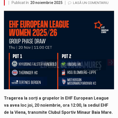
Publicat în:
20 noiembrie 2025
LASĂ UN COMENTARIU
Municipiul Baia Mare, prin Serviciul Public Comunitar Local de Evidență a Persoanelor - Serviciul Evidența Persoanelor, îi informează pe cetățenii…
Tot mai multi băimăreni semnalează prezența cersetorilor de etnie romă pe raza municipiului. Orasul este la propriu impânzit de ei…
Fostul deputat si primar Cătălin Cherecheș a fost invitat la Horia Nasra Show unde a sustinut o dezbatere pe teme…
Liceul Ucrainean „Taras Șevcenko” din Sighetu Marmației, singurul liceu din România cu predare în limba ucraineană, are potențialul de a-și…
Proiectul pentru reconstrucția definitivă a podului peste râul Săsar din Baia Mare avansează într-o nouă etapă concretă. După asigurarea finanțării…
COD GALBEN. Interval de valabilitate: 07 august, ora 12.00 – 07 august, ora 23.00 / Fenomene vizate: instabilitate atmosferică, intensificări…
Tragerea la sorți a grupelor în EHF European League
va avea loc joi, 20 noiembrie, ora 12:00, la sediul EHF
de la Viena, transmite Clubul Sportiv Minaur Baia Mare.