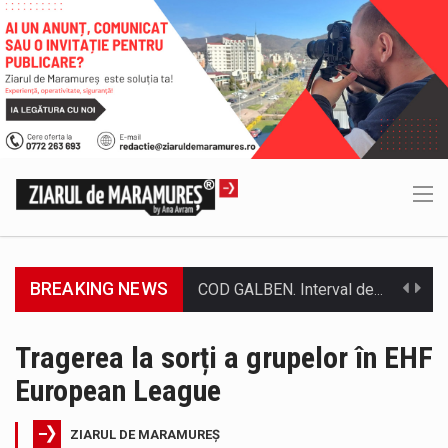
BREAKING NEWS
Proiectul de lege privind Strategia națională pentru conservarea biodiversității a fost din nou dezbătut ieri și în final adoptat de…
Pe scurt. Statuia lui PINTEA VITEAZU din fața Jandarmeriei Maramures a ajuns să fie zilele acestea mărul discordiei între administrații.…
Tragerea la sorți a grupelor în EHF
European League
Biroul Parlamentar al Senatorului Cristian-Augustin Niculescu-Țâgârlaș a organizat dezbaterea publică cu tema „Noile reguli pentru construcții și prosumatori” având ca…
Noile statii de călători, achizitionate la preț de garsonieră per bucată, dezamăgesc total cetățenii care folosesc mijloacele de transport în…
ZIARUL DE MARAMUREȘ