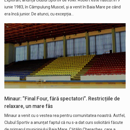
iunie 1983, în Câmpulung Muscel, și a venit în Baia Mare pe când
era încă junior. De atunci, cu excepția…
Minaur: ”Final Four, fără spectatori”. Restricțiile de
relaxare, un mare fâs
Minaur a venit cu o vestea rea pentru comunitatea noastră. Astfel,
Clubul Sportiv a anunțat faptul că nu s-a dat curs solicitării făcute
de primarul municipiului Baia Mare, Cătălin Cherecheș, care a