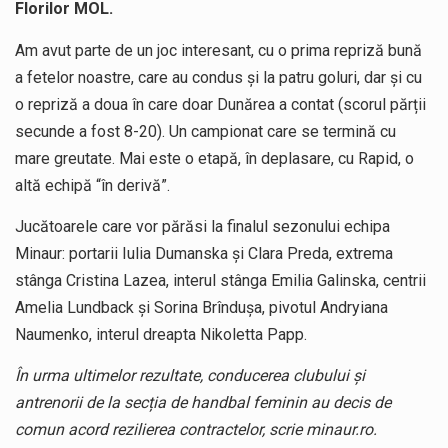
Florilor MOL.
Am avut parte de un joc interesant, cu o prima repriză bună
a fetelor noastre, care au condus și la patru goluri, dar și cu
o repriză a doua în care doar Dunărea a contat (scorul părții
secunde a fost 8-20). Un campionat care se termină cu
mare greutate. Mai este o etapă, în deplasare, cu Rapid, o
altă echipă “în derivă”.
Jucătoarele care vor părăsi la finalul sezonului echipa
Minaur: portarii Iulia Dumanska și Clara Preda, extrema
stânga Cristina Lazea, interul stânga Emilia Galinska, centrii
Amelia Lundback și Sorina Brîndușa, pivotul Andryiana
Naumenko, interul dreapta Nikoletta Papp.
În urma ultimelor rezultate, conducerea clubului și
antrenorii de la secția de handbal feminin au decis de
comun acord rezilierea contractelor, scrie minaur.ro.