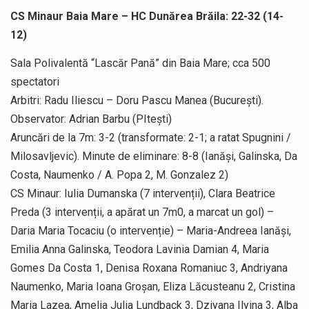
CS Minaur Baia Mare – HC Dunărea Brăila: 22-32 (14-
12)
Sala Polivalentă “Lascăr Pană” din Baia Mare; cca 500
spectatori
Arbitri: Radu Iliescu – Doru Pascu Manea (București).
Observator: Adrian Barbu (PItești)
Aruncări de la 7m: 3-2 (transformate: 2-1; a ratat Spugnini /
Milosavljevic). Minute de eliminare: 8-8 (Ianăși, Galinska, Da
Costa, Naumenko / A. Popa 2, M. Gonzalez 2)
CS Minaur: Iulia Dumanska (7 intervenții), Clara Beatrice
Preda (3 intervenții, a apărat un 7m0, a marcat un gol) –
Daria Maria Tocaciu (o intervenție) – Maria-Andreea Ianăși,
Emilia Anna Galinska, Teodora Lavinia Damian 4, Maria
Gomes Da Costa 1, Denisa Roxana Romaniuc 3, Andriyana
Naumenko, Maria Ioana Groșan, Eliza Lăcusteanu 2, Cristina
Maria Lazea, Amelia Julia Lundback 3, Dziyana Ilyina 3, Alba