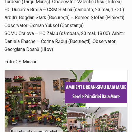
Turdean (Târgu Mureș). Observator: Valentin Ursu (Tulcea)
HC Dunărea Brăila – CSM Slatina (sâmbătă, 23 mai, 17.30).
Arbitri: Bogdan Stark (București) – Romeo Ștefan (Ploiești).
Observator: Osman Yuksel (Constanța)
SCMU Craiova – HC Zalău (sâmbătă, 23 mai, 18.00). Arbitri:
Daniela Enache – Corina Răduț (București). Observator:
Georgiana Doană (Ilfov).
Foto-CS Minaur