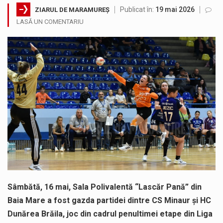
Publicat în:
19 mai 2026
ZIARUL DE MARAMUREȘ
SIMULARE EXERCITIU. Prin Sistemul Unic de Apeluri de Urgență 112 a fost anunțat producerea unui accident rutier cu victime multiple,…
LASĂ UN COMENTARIU
Temperaturile ridicate constituie factori agresivi asupra sănătăţii, extrem de nocivi, ce pot deregla echilibrul organismului. Prea multă căldură nu este…
Directorul OCPI Maramures, Daniela-Onița Ivascu, a venit cu un răspuns pentru cei care s-au intrebat în aceste zile: Dacă aplicațiile…
Testarea independentă a sistemului e-Terra, realizată de STS, DNSC și Cyberint, a mai parcurs o rundă de evaluare. Un număr…
Vremea va fi caniculară. Disconfortul termic va fi accentuat, iar indicele temperatură-umezeală (ITU) va depăși pragul critic de 80 de…
A fost finalizat proiectul care prevede un nou spatiu de joacă pentru copiii din localitatea Tulghieș. Primarul comunei Miresu Mare,…
Sâmbătă, 16 mai, Sala Polivalentă “Lascăr Pană” din
Baia Mare a fost gazda partidei dintre CS Minaur și HC
Dunărea Brăila, joc din cadrul penultimei etape din Liga