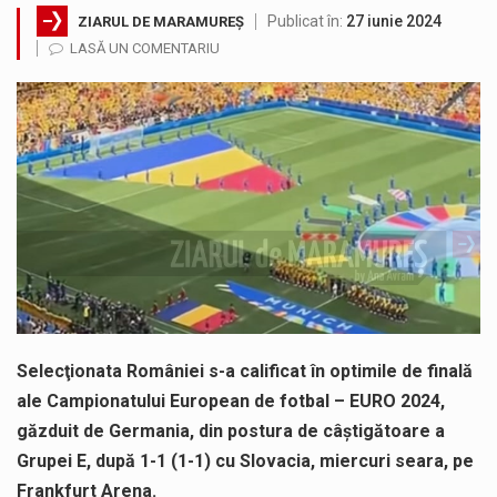
Publicat în:
27 iunie 2024
ZIARUL DE MARAMUREȘ
Testarea independentă a sistemului e-Terra, realizată de STS, DNSC și Cyberint, a mai parcurs o rundă de evaluare. Un număr…
LASĂ UN COMENTARIU
Vremea va fi caniculară. Disconfortul termic va fi accentuat, iar indicele temperatură-umezeală (ITU) va depăși pragul critic de 80 de…
COD GALBEN. Interval de valabilitate: 07 august, ora 12.00 – 07 august, ora 23.00 / Fenomene vizate: instabilitate atmosferică, intensificări…
Proiectul de lege privind Strategia națională pentru conservarea biodiversității a fost din nou dezbătut ieri și în final adoptat de…
Pe scurt. Statuia lui PINTEA VITEAZU din fața Jandarmeriei Maramures a ajuns să fie zilele acestea mărul discordiei între administrații.…
Noile statii de călători, achizitionate la preț de garsonieră per bucată, dezamăgesc total cetățenii care folosesc mijloacele de transport în…
Selecţionata României s-a calificat în optimile de finală
ale Campionatului European de fotbal – EURO 2024,
găzduit de Germania, din postura de câştigătoare a
Grupei E, după 1-1 (1-1) cu Slovacia, miercuri seara, pe
Frankfurt Arena.