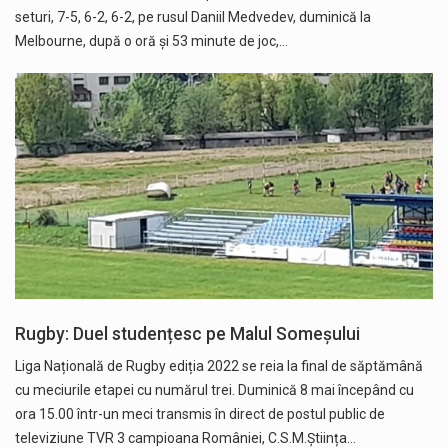
seturi, 7-5, 6-2, 6-2, pe rusul Daniil Medvedev, duminică la
Melbourne, după o oră şi 53 minute de joc,…
Rugby: Duel studențesc pe Malul Someșului
Liga Națională de Rugby ediția 2022 se reia la final de săptămână
cu meciurile etapei cu numărul trei. Duminică 8 mai începând cu
ora 15.00 într-un meci transmis în direct de postul public de
televiziune TVR 3 campioana României, C.S.M.Știința…