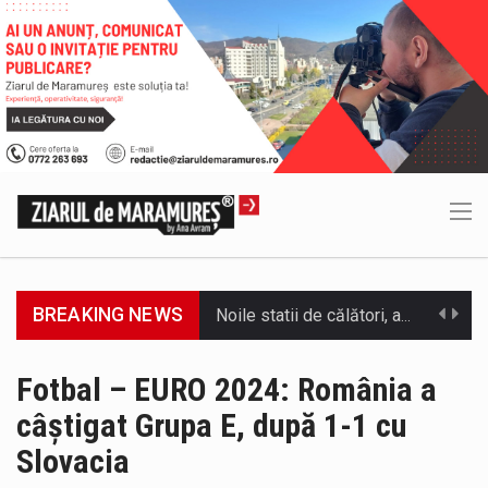
BREAKING NEWS
Municipiul Baia Mare, prin Serviciul Public Comunitar Local de Evidență a Persoanelor - Serviciul Evidența Persoanelor, îi informează pe cetățenii…
Tot mai multi băimăreni semnalează prezența cersetorilor de etnie romă pe raza municipiului. Orasul este la propriu impânzit de ei…
Fotbal – EURO 2024: România a
câştigat Grupa E, după 1-1 cu
În acest sfârșit de săptămână, jandarmii maramureșeni vor fi prezenți la manifestările cultural-artistice și sportive care vor avea loc pe…
Slovacia
Directorul OCPI Maramures, Daniela-Onița Ivascu, a venit cu un răspuns pentru cei care s-au intrebat în aceste zile: Dacă aplicațiile…