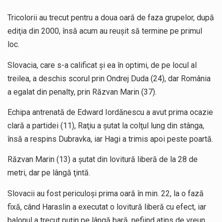
Tricolorii au trecut pentru a doua oară de faza grupelor, după
ediţia din 2000, însă acum au reuşit să termine pe primul
loc.
Slovacia, care s-a calificat şi ea în optimi, de pe locul al
treilea, a deschis scorul prin Ondrej Duda (24), dar România
a egalat din penalty, prin Răzvan Marin (37).
Echipa antrenată de Edward Iordănescu a avut prima ocazie
clară a partidei (11), Raţiu a şutat la colţul lung din stânga,
însă a respins Dubravka, iar Hagi a trimis apoi peste poartă.
Răzvan Marin (13) a şutat din lovitură liberă de la 28 de
metri, dar pe lângă ţintă.
Slovacii au fost periculoşi prima oară în min. 22, la o fază
fixă, când Haraslin a executat o lovitură liberă cu efect, iar
balonul a trecut puţin pe lângă bară, nefiind atins de vreun