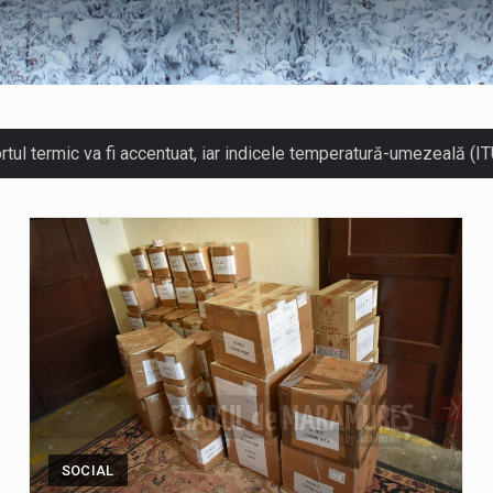
revede un nou spatiu de joacă pentru copiii din localitatea Tulghi
el Ciornei, critică modul în care Parlamentul este chemat să rat
e mai frumos decat să ai locuința plină de flori proaspete și plan
st, ora 10.00 – 09 august, ora 10.00 /Fenomene vizate: val de căld
l Unic de Apeluri de Urgență 112 a fost anunțat producerea unui
SOCIAL