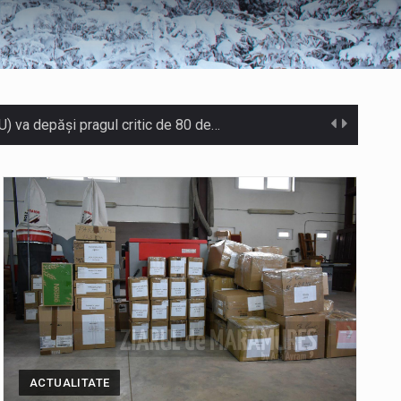
eș. Primarul comunei Miresu Mare,…
ifice acordul de împrumut în valoare…
Camera Deputaților a adoptat miercuri, 5 august, proiectul de lege care modifică ordonanța privind decarbonizarea sectorului energetic. Proiectul prevede că…
te…
ură, caniculă, temperaturi extreme,…
 accident rutier cu victime multiple,…
Temperaturile ridicate constituie factori agresivi asupra sănătăţii, extrem de nocivi, ce pot deregla echilibrul organismului. Prea multă căldură nu este…
ACTUALITATE