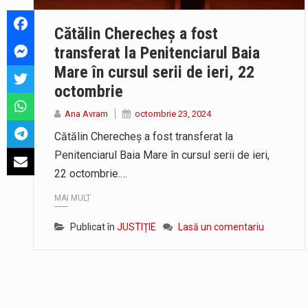
Directorul OCPI Maramures, Daniel
Cătălin Cherecheș a fost
Testarea independentă a sistemul
transferat la Penitenciarul Baia
Mare în cursul serii de ieri, 22
Vremea va fi caniculară. Disconfo
octombrie
Ana Avram
octombrie 23, 2024
Cătălin Cherecheș a fost transferat la
Penitenciarul Baia Mare în cursul serii de ieri,
22 octombrie.…
MAI MULT
Publicat în
JUSTIȚIE
Lasă un comentariu