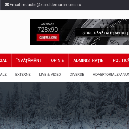
Email:
redactie@ziaruldemaramures.ro
IAL
ÎNVĂȚĂMÂNT
OPINIE
ADMINISTRAȚIE
POLITIC
ALE
EXTERNE
LIVE & VIDEO
DIVERSE
ADVERTORIALE/ANU