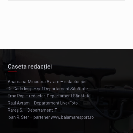
Caseta redacției
Anamaria-Minodora Avram – redactor șef
Dr. Carla Iosip – șef Departament Sănătate
Ema Pop – redactor Departament Sănătate
Raul Avram – Departament Live/Foto
Rareș S. – Departament IT
Ioan R. Ster – partener www.baiamaresport.ro