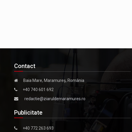
Contact
Baia Mare, Maramureș, România
+40 740 601 692
redactie@ziaruldemaramures.ro
Publicitate
+40 772 263 693