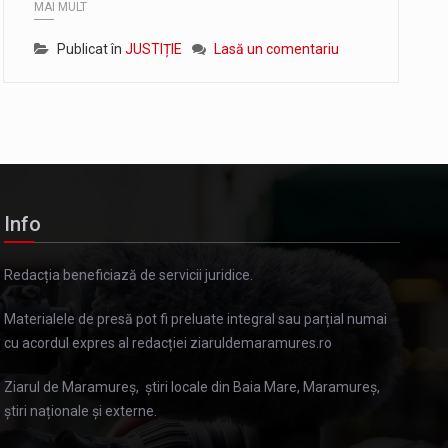
MAI MULT
Publicat în
JUSTIȚIE
Lasă un comentariu
Info
Redacția beneficiază de servicii juridice.
Materialele de presă pot fi preluate integral sau parțial numai
cu acordul expres al redacției ziaruldemaramures.ro
Ziarul de Maramureș, știri locale din Baia Mare, Maramureș,
știri naționale și externe.