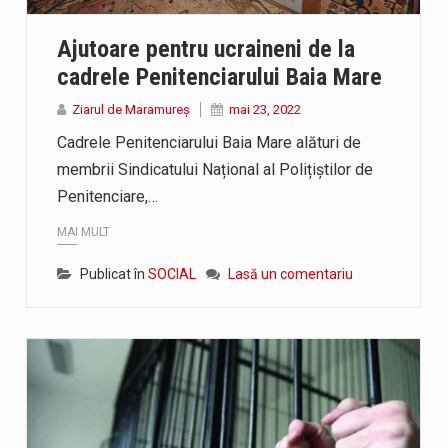
a-Onița Ivascu, a venit cu un răspuns pentru cei care s-au intreb
Ajutoare pentru ucraineni de la
ui e-Terra, realizată de STS, DNSC și Cyberint, a mai parcurs o
cadrele Penitenciarului Baia Mare
rtul termic va fi accentuat, iar indicele temperatură-umezeală (IT
Ziarul de Maramureș
mai 23, 2022
Cadrele Penitenciarului Baia Mare alături de
membrii Sindicatului Național al Polițiștilor de
Penitenciare,…
MAI MULT
Publicat în
SOCIAL
Lasă un comentariu