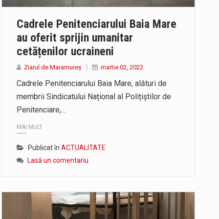
at în aceste zile: Dacă aplicațiile…
Cadrele Penitenciarului Baia Mare
 rundă de evaluare. Un număr…
au oferit sprijin umanitar
cetățenilor ucraineni
U) va depăși pragul critic de 80 de…
Ziarul de Maramureș
martie 02, 2022
Cadrele Penitenciarului Baia Mare, alături de
membrii Sindicatului Național al Polițiștilor de
Penitenciare,…
MAI MULT
Publicat în
ACTUALITATE
Lasă un comentariu