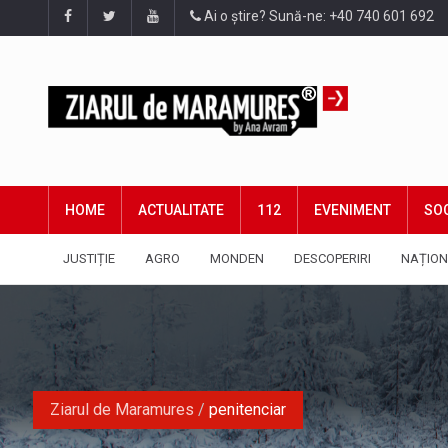
Ai o știre? Sună-ne: +40 740 601 692
HOME
ACTUALITATE
112
EVENIMENT
SOC
JUSTIȚIE
AGRO
MONDEN
DESCOPERIRI
NAȚION
Ziarul de Maramures
/
penitenciar