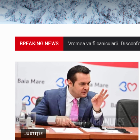
BREAKING NEWS
A fost finalizat proiectul care p
Deputatul AUR de Maramureș, Dani
Suntem în plină vară și nimic nu 
Interval de valabilitate: 05 augu
SIMULARE EXERCITIU. Prin Sistemu
JUSTIȚIE