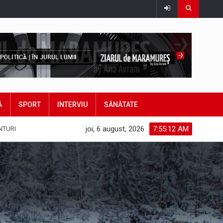
Ă
SPORT
INTERVIU
SĂNĂTATE
joi, 6 august, 2026
7:55:13 AM
NTURI