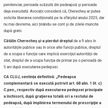
penitenciar, perioada scăzută din pedeapsă și perioada
deja executată. Avocații consideră că, Cherecheș ar putea
solicita liberarea condiționată pe la sfârșitul anului 2025, dar
nu mai devreme, aici ținându-se cont și de zilele muncite
după gratii.
Cătălin Cherecheș și-a pierdut dreptul
de a fi ales în
autorităţile publice sau în orice alte funcţii publice, dreptul
de a ocupa o funcţie care implică exerciţiul autorităţii de
stat, dreptul de a ocupa funcţia de primar pe o perioadă de
5 ani după executarea pedepsei.
CA CLUJ, sentința definitivă: „Pedeapsa
complementară se execută potrivit art. 68 alin. 1 lit. c)
C.pen., respectiv după executarea pedepsei principale
a închisorii, după graţierea totală ori a restului de
pedeapsă, după împlinirea termenului de prescripţie a