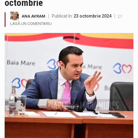
octombrie
Având în vedere avertizarea meteorologică Cod Roșu emisă de Administrația Națională de Meteorologie, care vizează județul Maramureș și anunță val…
Publicat în:
23 octombrie 2024
ANA AVRAM
Senator PSD Maramures, Sorin Vlasin: Amendamentele PSD privind centralele pe cărbune reglementează un principiu de bun-simț: nu desființăm nimic fără…
LASĂ UN COMENTARIU
Camera Deputaților a adoptat miercuri, 5 august, proiectul de lege care modifică ordonanța privind decarbonizarea sectorului energetic. Proiectul prevede că…
Deputatul AUR de Maramureș, Daniel Ciornei, critică modul în care Parlamentul este chemat să ratifice acordul de împrumut în valoare…
Suntem în plină vară și nimic nu e mai frumos decat să ai locuința plină de flori proaspete și plante…
Interval de valabilitate: 05 august, ora 10.00 – 09 august, ora 10.00 /Fenomene vizate: val de căldură, caniculă, temperaturi extreme,…