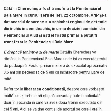
Cătălin Cherecheș a fost transferat la Penitenciarul
Baia Mare în cursul serii de ieri, 22 octombrie. ANP și-a
dat acordul deoarece s-a schimbat regimul de detenție
din închis în semideschis, în urma deciziei comisiei din
Penitenciarul Aiud și astfel fostul primar a putut fi
transferat la Penitenciarul Baia Mare.
E drept că tot într-o zi de marți!
Cătălin Cherecheș va
rămâne la Penitenciarul Baia Mare unde își va executa restul
de pedeapsă. Fostul primar mai are de executat aproximativ
3,6 ani din pedeapsa de 5 ani cu închisoare pentru luare de
mită.
Referitor la
liberarea condiționată
, despre care vorbește
multă lume, trebuie să știți că aceasta poate fi solicitată
doar în secunda în care va avea două treimi executate din
cei 5 ani. Aici se va ține cont și de aportul pe care-l are în