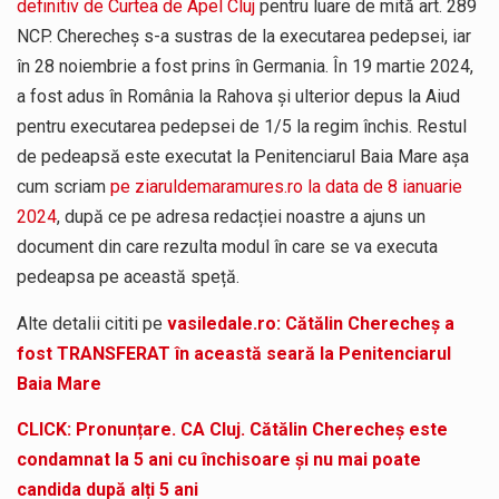
definitiv de Curtea de Apel Cluj
pentru luare de mită art. 289
NCP. Cherecheș s-a sustras de la executarea pedepsei, iar
în 28 noiembrie a fost prins în Germania. În 19 martie 2024,
a fost adus în România la Rahova și ulterior depus la Aiud
pentru executarea pedepsei de 1/5 la regim închis. Restul
de pedeapsă este executat la Penitenciarul Baia Mare așa
cum scriam
pe ziaruldemaramures.ro la data de 8 ianuarie
2024
, după ce pe adresa redacției noastre a ajuns un
document din care rezulta modul în care se va executa
pedeapsa pe această speță.
Alte detalii cititi pe
vasiledale.ro: Cătălin Cherecheș a
fost TRANSFERAT în această seară la Penitenciarul
Baia Mare
CLICK: Pronunțare. CA Cluj. Cătălin Cherecheș este
condamnat la 5 ani cu închisoare și nu mai poate
candida după alți 5 ani