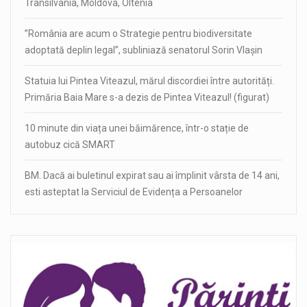
Transilvania, Moldova, Oltenia
”România are acum o Strategie pentru biodiversitate
adoptată deplin legal”, subliniază senatorul Sorin Vlașin
Statuia lui Pintea Viteazul, mărul discordiei între autorități.
Primăria Baia Mare s-a dezis de Pintea Viteazul! (figurat)
10 minute din viața unei băimărence, într-o stație de
autobuz cică SMART
BM. Dacă ai buletinul expirat sau ai împlinit vârsta de 14 ani,
esti asteptat la Serviciul de Evidența a Persoanelor