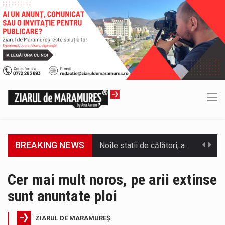
BREAKING NEWS
Municipiul Baia Mare, prin Serviciul Public Comunitar Local de Evidență a Persoanelor - Serviciul Evidența Persoanelor, îi informează pe cetățenii…
Tot mai multi băimăreni semnalează prezența cersetorilor de etnie romă pe raza municipiului. Orasul este la propriu impânzit de ei…
Cer mai mult noros, pe arii extinse
sunt anuntate ploi
În acest sfârșit de săptămână, jandarmii maramureșeni vor fi prezenți la manifestările cultural-artistice și sportive care vor avea loc pe…
Directorul OCPI Maramures, Daniela-Onița Ivascu, a venit cu un răspuns pentru cei care s-au intrebat în aceste zile: Dacă aplicațiile…
ZIARUL DE MARAMUREȘ