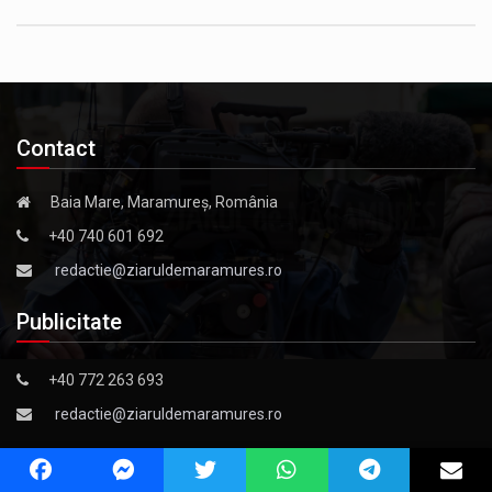
Contact
Baia Mare, Maramureș, România
+40 740 601 692
redactie@ziaruldemaramures.ro
Publicitate
+40 772 263 693
redactie@ziaruldemaramures.ro
ziaruldemaramures.ro – Marca inregistrata la OSIM
Site înregistrat la Biblioteca Națională a României