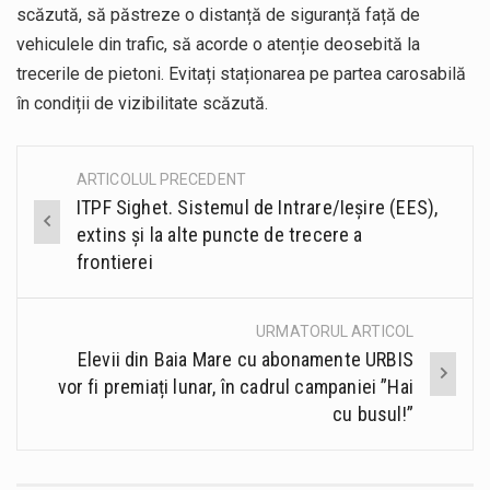
scăzută, să păstreze o distanță de siguranță față de
vehiculele din trafic, să acorde o atenție deosebită la
trecerile de pietoni. Evitați staționarea pe partea carosabilă
în condiții de vizibilitate scăzută.
ARTICOLUL PRECEDENT
Post
ITPF Sighet. Sistemul de Intrare/Ieșire (EES),
navigation
extins și la alte puncte de trecere a
frontierei
URMATORUL ARTICOL
Elevii din Baia Mare cu abonamente URBIS
vor fi premiați lunar, în cadrul campaniei ”Hai
cu busul!”