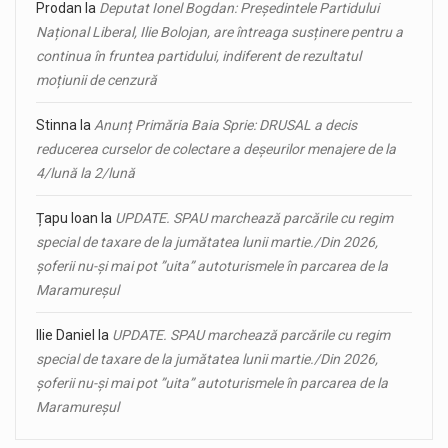
Prodan
la
Deputat Ionel Bogdan: Președintele Partidului
Național Liberal, Ilie Bolojan, are întreaga susținere pentru a
continua în fruntea partidului, indiferent de rezultatul
moțiunii de cenzură
Stinna
la
Anunț Primăria Baia Sprie: DRUSAL a decis
reducerea curselor de colectare a deșeurilor menajere de la
4/lună la 2/lună
Țapu Ioan
la
UPDATE. SPAU marchează parcările cu regim
special de taxare de la jumătatea lunii martie./Din 2026,
șoferii nu-și mai pot ”uita” autoturismele în parcarea de la
Maramureșul
Ilie Daniel
la
UPDATE. SPAU marchează parcările cu regim
special de taxare de la jumătatea lunii martie./Din 2026,
șoferii nu-și mai pot ”uita” autoturismele în parcarea de la
Maramureșul