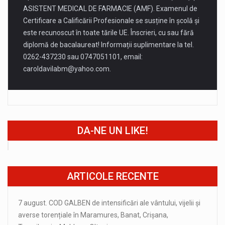
ASISTENT MEDICAL DE FARMACIE (AMF). Examenul de
Certificare a Calificării Profesionale se susține în școlă și
este recunoscut în toate tările UE. Înscrieri, cu sau fără
diplomă de bacalaureat! Informații suplimentare la tel.
0262-437230 sau 0747051101, email:
caroldavilabm@yahoo.com
.
DA-NE UN LIKE!
ARTICOLE RECENTE
7 august. COD GALBEN de intensificări ale vântului, vijelii și
averse torențiale în Maramures, Banat, Crișana,