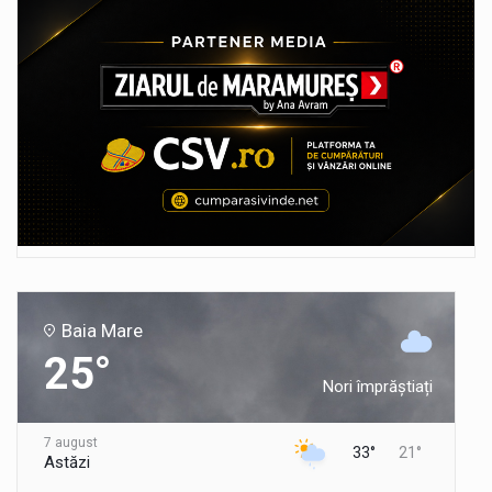
Baia Mare
25°
Nori împrăștiați
7 august
33°
21°
Astăzi