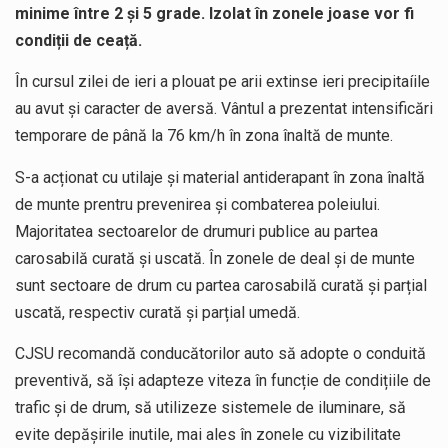
minime între 2 și 5 grade. Izolat în zonele joase vor fi
condiții de ceață.
În cursul zilei de ieri a plouat pe arii extinse ieri precipitaíile
au avut și caracter de aversă. Vântul a prezentat intensificări
temporare de până la 76 km/h în zona înaltă de munte.
S-a acționat cu utilaje și material antiderapant în zona înaltă
de munte prentru prevenirea și combaterea poleiului.
Majoritatea sectoarelor de drumuri publice au partea
carosabilă curată și uscată. În zonele de deal și de munte
sunt sectoare de drum cu partea carosabilă curată și parțial
uscată, respectiv curată și parțial umedă.
CJSU recomandă conducătorilor auto să adopte o conduită
preventivă, să își adapteze viteza în funcție de condițiile de
trafic și de drum, să utilizeze sistemele de iluminare, să
evite depășirile inutile, mai ales în zonele cu vizibilitate