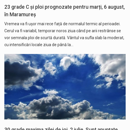
23 grade C și ploi prognozate pentru marți, 6 august,
în Maramureș
Vremea va fi ușor mai rece față de normalul termic al perioadei.
Cerul va fi variabil, temporar noros ziua când pe arii restrânse se
vor semnala ploi de scurtă durată. Vântul va sufla slab la moderat,
cu intensificări locale ziua de până la…
30 grade maxima zilei de joi, 2 iulie. Sunt anunțate