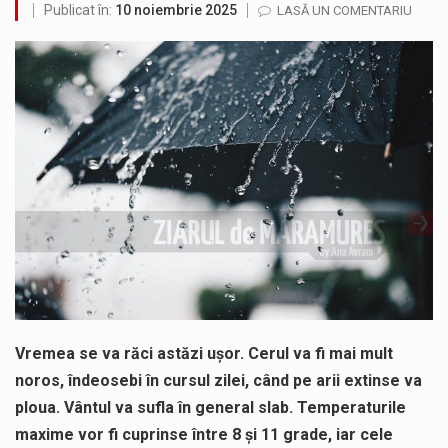
Publicat în:
10 noiembrie 2025
LASĂ UN COMENTARIU
Testarea independentă a sistemului e-Terra, realizată de STS, DNSC și Cyberint, a mai parcurs o rundă de evaluare. Un număr…
Vremea va fi caniculară. Disconfortul termic va fi accentuat, iar indicele temperatură-umezeală (ITU) va depăși pragul critic de 80 de…
COD GALBEN. Interval de valabilitate: 07 august, ora 12.00 – 07 august, ora 23.00 / Fenomene vizate: instabilitate atmosferică, intensificări…
Proiectul de lege privind Strategia națională pentru conservarea biodiversității a fost din nou dezbătut ieri și în final adoptat de…
Pe scurt. Statuia lui PINTEA VITEAZU din fața Jandarmeriei Maramures a ajuns să fie zilele acestea mărul discordiei între administrații.…
Noile statii de călători, achizitionate la preț de garsonieră per bucată, dezamăgesc total cetățenii care folosesc mijloacele de transport în…
Vremea se va răci astăzi ușor. Cerul va fi mai mult
noros, îndeosebi în cursul zilei, când pe arii extinse va
ploua. Vântul va sufla în general slab. Temperaturile
maxime vor fi cuprinse între 8 și 11 grade, iar cele