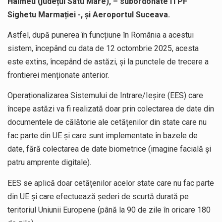
Halmeu (județul Satu Mare), – subordonate ITPF
Sighetu Marmației -, și Aeroportul Suceava.
Astfel, după punerea în funcțiune în România a acestui
sistem, începând cu data de 12 octombrie 2025, acesta
este extins, începând de astăzi, și la punctele de trecere a
frontierei menționate anterior.
Operaționalizarea Sistemului de Intrare/Ieșire (EES) care
începe astăzi va fi realizată doar prin colectarea de date din
documentele de călătorie ale cetățenilor din state care nu
fac parte din UE și care sunt implementate în bazele de
date, fără colectarea de date biometrice (imagine facială și
patru amprente digitale).
EES se aplică doar cetățenilor acelor state care nu fac parte
din UE și care efectuează șederi de scurtă durată pe
teritoriul Uniunii Europene (până la 90 de zile în oricare 180