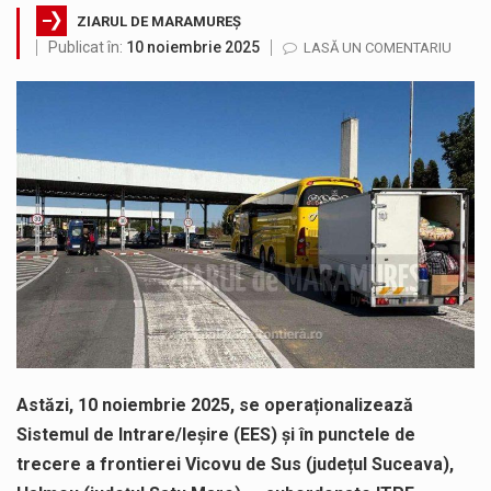
ZIARUL DE MARAMUREȘ
Testarea independentă a sistemului e-Terra, realizată de STS, DNSC și Cyberint, a mai parcurs o rundă de evaluare. Un număr…
Publicat în:
10 noiembrie 2025
LASĂ UN COMENTARIU
Vremea va fi caniculară. Disconfortul termic va fi accentuat, iar indicele temperatură-umezeală (ITU) va depăși pragul critic de 80 de…
COD GALBEN. Interval de valabilitate: 07 august, ora 12.00 – 07 august, ora 23.00 / Fenomene vizate: instabilitate atmosferică, intensificări…
Proiectul de lege privind Strategia națională pentru conservarea biodiversității a fost din nou dezbătut ieri și în final adoptat de…
Pe scurt. Statuia lui PINTEA VITEAZU din fața Jandarmeriei Maramures a ajuns să fie zilele acestea mărul discordiei între administrații.…
Noile statii de călători, achizitionate la preț de garsonieră per bucată, dezamăgesc total cetățenii care folosesc mijloacele de transport în…
Astăzi, 10 noiembrie 2025, se operaționalizează
Sistemul de Intrare/Ieșire (EES) și în punctele de
trecere a frontierei Vicovu de Sus (județul Suceava),