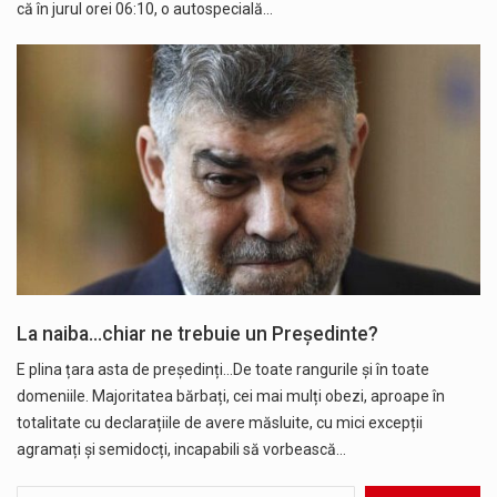
că în jurul orei 06:10, o autospecială…
La naiba…chiar ne trebuie un Președinte?
E plina țara asta de președinți...De toate rangurile și în toate
domeniile. Majoritatea bărbați, cei mai mulți obezi, aproape în
totalitate cu declarațiile de avere măsluite, cu mici excepții
agramați și semidocți, incapabili să vorbească…