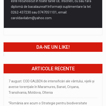
este recunoscut în toate tările UE. Înscrieri, cu sau fără
diplomă de bacalaureat! Informații suplimentare la tel.
0262-437230 sau 0747051101, email:
caroldavilabm@yahoo.com
.
DA-NE UN LIKE!
ARTICOLE RECENTE
7 august. COD GALBEN de intensificări ale vântului, vijelii și
averse torențiale în Maramures, Banat, Crișana,
Transilvania, Moldova, Oltenia
”România are acum o Strategie pentru biodiversitate