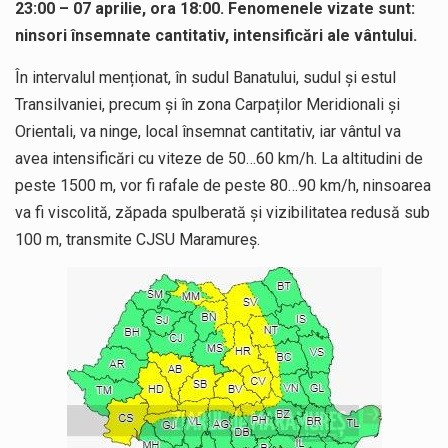
23:00 – 07 aprilie, ora 18:00. Fenomenele vizate sunt:
ninsori însemnate cantitativ, intensificări ale vântului.
În intervalul menționat, în sudul Banatului, sudul și estul
Transilvaniei, precum și în zona Carpaților Meridionali și
Orientali, va ninge, local însemnat cantitativ, iar vântul va
avea intensificări cu viteze de 50…60 km/h. La altitudini de
peste 1500 m, vor fi rafale de peste 80…90 km/h, ninsoarea
va fi viscolită, zăpada spulberată și vizibilitatea redusă sub
100 m, transmite CJSU Maramureș.