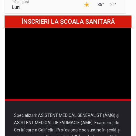
10 august
35°
21°
Luni
11 august
ÎNSCRIERI LA ȘCOALA SANITARĂ
37°
22°
Marți
12 august
33°
19°
Miercuri
13 august
33°
16°
Joi
14 august
34°
18°
Vineri
Specializări: ASISTENT MEDICAL GENERALIST (AMG) și
ASISTENT MEDICAL DE FARMACIE (AMF). Examenul de
Certificare a Calificării Profesionale se susține în școlă și