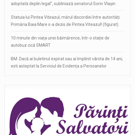
adoptată deplin legal”, subliniază senatorul Sorin Vlașin
Statuia lui Pintea Viteazul, mărul discordiei între autorități.
Primăria Baia Mare s-a dezis de Pintea Viteazul! (figurat)
10 minute din viața unei băimărence, într-o stație de
autobuz cică SMART
BM. Dacă ai buletinul expirat sau ai împlinit vârsta de 14 ani,
esti asteptat la Serviciul de Evidența a Persoanelor