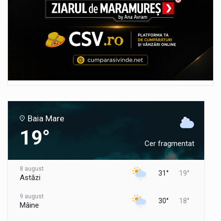
Baia Mare
19°
Cer fragmentat
8 august
31°
19°
Astăzi
9 august
30°
18°
Mâine