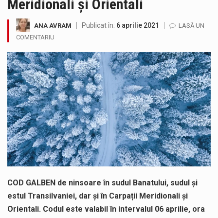
Meridionali și Orientali
Testarea independentă a sistemului e-Terra, realizată de STS, DNSC și Cyberint, a mai parcurs o rundă de evaluare. Un număr…
Publicat în:
6 aprilie 2021
ANA AVRAM
LASĂ UN
Vremea va fi caniculară. Disconfortul termic va fi accentuat, iar indicele temperatură-umezeală (ITU) va depăși pragul critic de 80 de…
COMENTARIU
COD GALBEN. Interval de valabilitate: 07 august, ora 12.00 – 07 august, ora 23.00 / Fenomene vizate: instabilitate atmosferică, intensificări…
Proiectul de lege privind Strategia națională pentru conservarea biodiversității a fost din nou dezbătut ieri și în final adoptat de…
Pe scurt. Statuia lui PINTEA VITEAZU din fața Jandarmeriei Maramures a ajuns să fie zilele acestea mărul discordiei între administrații.…
Noile statii de călători, achizitionate la preț de garsonieră per bucată, dezamăgesc total cetățenii care folosesc mijloacele de transport în…
COD GALBEN de ninsoare în sudul Banatului, sudul și
estul Transilvaniei, dar și în Carpații Meridionali și
Orientali. Codul este valabil în intervalul 06 aprilie, ora