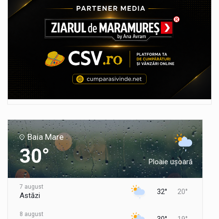
Baia Mare
30°
Ploaie ușoară
7 august
32°
20°
Astăzi
8 august
30°
19°