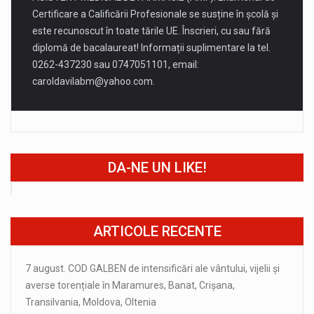
Certificare a Calificării Profesionale se susține în școlă și
este recunoscut în toate tările UE. Înscrieri, cu sau fără
diplomă de bacalaureat! Informații suplimentare la tel.
0262-437230 sau 0747051101, email:
caroldavilabm@yahoo.com
.
DA-NE UN LIKE!
ARTICOLE RECENTE
7 august. COD GALBEN de intensificări ale vântului, vijelii și
averse torențiale în Maramures, Banat, Crișana,
Transilvania, Moldova, Oltenia