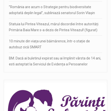
”România are acum o Strategie pentru biodiversitate
adoptată deplin legal”, subliniază senatorul Sorin Vlașin
Statuia lui Pintea Viteazul, mărul discordiei între autorități.
Primăria Baia Mare s-a dezis de Pintea Viteazul! (figurat)
10 minute din viața unei băimărence, într-o stație de
autobuz cică SMART
BM. Dacă ai buletinul expirat sau ai împlinit vârsta de 14 ani,
esti asteptat la Serviciul de Evidența a Persoanelor