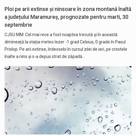
Ploi pe arii extinse și ninsoare în zona montană înaltă
a județului Maramureș, prognozate pentru marti, 30
septembrie
CJSU MM: Cel mai rece a fost noaptea trecută și în această
dimineață la stația meteo Iezer -1 grad Celsius, 0 grade în Pasul
Prislop. Pe arii extinse, îndeosebi în cursul zilei de ieri, pe crestele
înalte a nins și s-a depus strat de zăpadă…