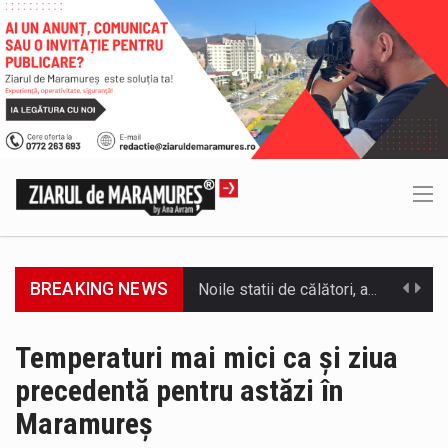
BREAKING NEWS
Municipiul Baia Mare, prin Serviciul Public Comunitar Local de Evidență a Persoanelor - Serviciul Evidența Persoanelor, îi informează pe cetățenii…
Tot mai multi băimăreni semnalează prezența cersetorilor de etnie romă pe raza municipiului. Orasul este la propriu impânzit de ei…
Temperaturi mai mici ca și ziua
precedentă pentru astăzi în
În acest sfârșit de săptămână, jandarmii maramureșeni vor fi prezenți la manifestările cultural-artistice și sportive care vor avea loc pe…
Maramureș
Directorul OCPI Maramures, Daniela-Onița Ivascu, a venit cu un răspuns pentru cei care s-au intrebat în aceste zile: Dacă aplicațiile…