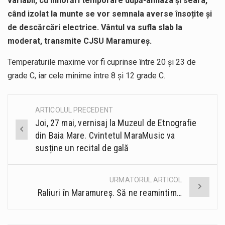
variabil, cu înnorări temporare după-amiaza și seara,
când izolat la munte se vor semnala averse însoțite și
de descărcări electrice. Vântul va sufla slab la
moderat, transmite CJSU Maramureș.
Temperaturile maxime vor fi cuprinse între 20 și 23 de
grade C, iar cele minime între 8 și 12 grade C.
ARTICOLUL PRECEDENT
Post
Joi, 27 mai, vernisaj la Muzeul de Etnografie
navigation
din Baia Mare. Cvintetul MaraMusic va
susține un recital de gală
URMATORUL ARTICOL
Raliuri în Maramureș. Să ne reamintim…