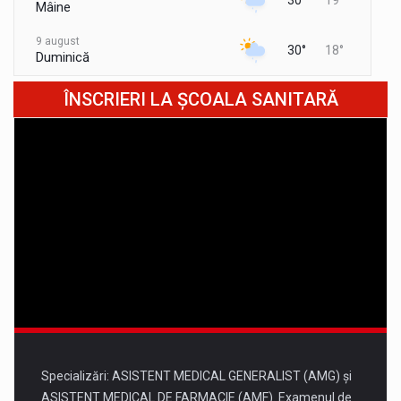
Mâine
9 august
30°
18°
Duminică
10 august
ÎNSCRIERI LA ȘCOALA SANITARĂ
34°
21°
Luni
11 august
37°
22°
Marți
12 august
36°
21°
Miercuri
13 august
35°
20°
Joi
Specializări: ASISTENT MEDICAL GENERALIST (AMG) și
ASISTENT MEDICAL DE FARMACIE (AMF). Examenul de