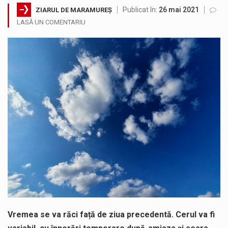
Publicat în:
26 mai 2021
ZIARUL DE MARAMUREȘ
Testarea independentă a sistemului e-Terra, realizată de STS, DNSC și Cyberint, a mai parcurs o rundă de evaluare. Un număr…
LASĂ UN COMENTARIU
Vremea va fi caniculară. Disconfortul termic va fi accentuat, iar indicele temperatură-umezeală (ITU) va depăși pragul critic de 80 de…
COD GALBEN. Interval de valabilitate: 07 august, ora 12.00 – 07 august, ora 23.00 / Fenomene vizate: instabilitate atmosferică, intensificări…
Proiectul de lege privind Strategia națională pentru conservarea biodiversității a fost din nou dezbătut ieri și în final adoptat de…
Pe scurt. Statuia lui PINTEA VITEAZU din fața Jandarmeriei Maramures a ajuns să fie zilele acestea mărul discordiei între administrații.…
Noile statii de călători, achizitionate la preț de garsonieră per bucată, dezamăgesc total cetățenii care folosesc mijloacele de transport în…
Vremea se va răci față de ziua precedentă. Cerul va fi