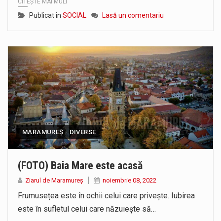
CITEȘTE MAI MULT
Publicat în
SOCIAL
Lasă un comentariu
MARAMUREȘ - DIVERSE
(FOTO) Baia Mare este acasă
Ziarul de Maramureș
noiembrie 08, 2022
Frumusețea este în ochii celui care privește. Iubirea
este în sufletul celui care năzuiește să…