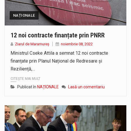
NAȚIONALE
12 noi contracte finanțate prin PNRR
Ziarul de Maramureș
noiembrie 08, 2022
Ministrul Cseke Attila a semnat 12 noi contracte
finanțate prin Planul Național de Redresare și
Reziliență,…
CITEȘTE MAI MULT
Publicat în
NAȚIONALE
Lasă un comentariu