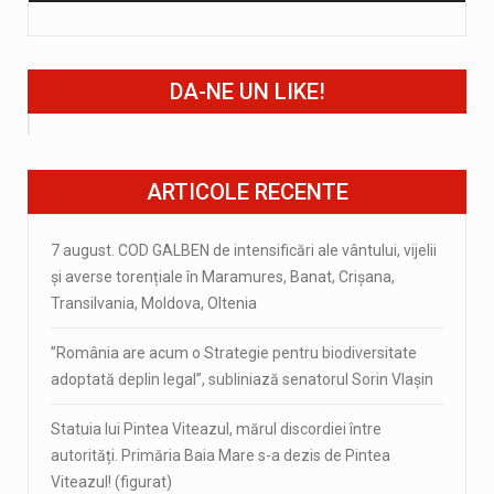
DA-NE UN LIKE!
ARTICOLE RECENTE
7 august. COD GALBEN de intensificări ale vântului, vijelii
și averse torențiale în Maramures, Banat, Crișana,
Transilvania, Moldova, Oltenia
”România are acum o Strategie pentru biodiversitate
adoptată deplin legal”, subliniază senatorul Sorin Vlașin
Statuia lui Pintea Viteazul, mărul discordiei între
autorități. Primăria Baia Mare s-a dezis de Pintea
Viteazul! (figurat)