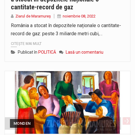
cantitate-record de gaz
Ziarul de Maramureș
noiembrie 08, 2022
România a stocat în depozitele naționale o cantitate-
record de gaz: peste 3 miliarde metri cubi,…
CITEȘTE MAI MULT
Publicat în
POLITICĂ
Lasă un comentariu
MONDEN