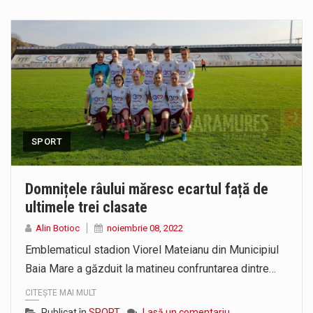
SPORT
Domnițele râului măresc ecartul față de
ultimele trei clasate
Alin Botioc
noiembrie 08, 2022
Emblematicul stadion Viorel Mateianu din Municipiul
Baia Mare a găzduit la matineu confruntarea dintre…
CITEȘTE MAI MULT
Publicat în
SPORT
Lasă un comentariu