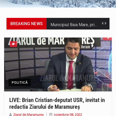
BREAKING NEWS
Municipiul Baia Mare, prin Serviciul Public Comunitar Local de Evidență a Persoanelor - Serviciul Evidența Persoanelor, îi informează pe cetățenii…
Tot mai multi băimăreni semnalează prezența cersetorilor de etnie romă pe raza municipiului. Orasul este la propriu impânzit de ei…
În acest sfârșit de săptămână, jandarmii maramureșeni vor fi prezenți la manifestările cultural-artistice și sportive care vor avea loc pe…
Directorul OCPI Maramures, Daniela-Onița Ivascu, a venit cu un răspuns pentru cei care s-au intrebat în aceste zile: Dacă aplicațiile…
Testarea independentă a sistemului e-Terra, realizată de STS, DNSC și Cyberint, a mai parcurs o rundă de evaluare. Un număr…
POLITICĂ
Vremea va fi caniculară. Disconfortul termic va fi accentuat, iar indicele temperatură-umezeală (ITU) va depăși pragul critic de 80 de…
COD GALBEN. Interval de valabilitate: 07 august, ora 12.00 – 07 august, ora 23.00 / Fenomene vizate: instabilitate atmosferică, intensificări…
LIVE: Brian Cristian-deputat USR, invitat in
redactia Ziarului de Maramureș
Proiectul de lege privind Strategia națională pentru conservarea biodiversității a fost din nou dezbătut ieri și în final adoptat de…
Ziarul de Maramureș
noiembrie 08, 2022