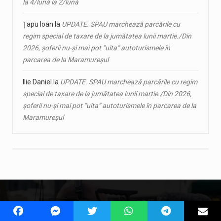
la 4/lună la 2/lună
Țapu Ioan
la
UPDATE. SPAU marchează parcările cu
regim special de taxare de la jumătatea lunii martie./Din
2026, șoferii nu-și mai pot ”uita” autoturismele în
parcarea de la Maramureșul
Ilie Daniel
la
UPDATE. SPAU marchează parcările cu regim
special de taxare de la jumătatea lunii martie./Din 2026,
șoferii nu-și mai pot ”uita” autoturismele în parcarea de la
Maramureșul
Contact