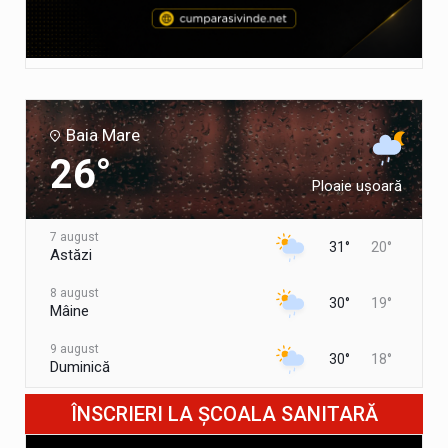
Baia Mare
26°
Ploaie ușoară
7 august
31°
20°
Astăzi
8 august
30°
19°
Mâine
9 august
30°
18°
Duminică
10 august
ÎNSCRIERI LA ȘCOALA SANITARĂ
35°
21°
Luni