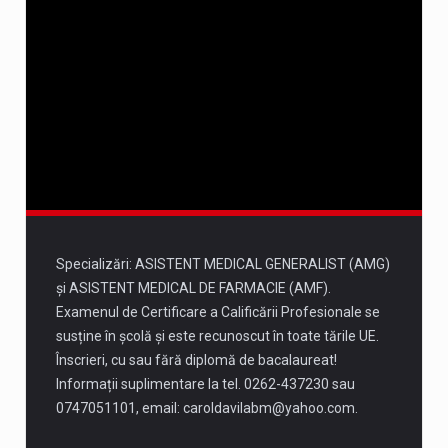
11 august
37°
22°
Marți
12 august
36°
21°
Miercuri
13 august
35°
20°
Joi
Specializări: ASISTENT MEDICAL GENERALIST (AMG)
și ASISTENT MEDICAL DE FARMACIE (AMF).
Examenul de Certificare a Calificării Profesionale se
susține în școlă și este recunoscut în toate tările UE.
Înscrieri, cu sau fără diplomă de bacalaureat!
Informații suplimentare la tel. 0262-437230 sau
0747051101, email:
caroldavilabm@yahoo.com
.