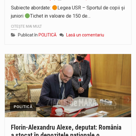
Pe scurt. Statuia lui PINTEA VITEAZU din fața Jandarmeriei Maramures a ajuns să fie zilele acestea mărul discordiei între administrații.…
Subiecte abordate:
Legea USR – Sportul de copii și
juniori
Tichet in valoare de 150 de…
Noile statii de călători, achizitionate la preț de garsonieră per bucată, dezamăgesc total cetățenii care folosesc mijloacele de transport în…
CITEȘTE MAI MULT
Publicat în
POLITICĂ
Lasă un comentariu
POLITICĂ
Florin-Alexandru Alexe, deputat: România
a stocat în depozitele naționale o