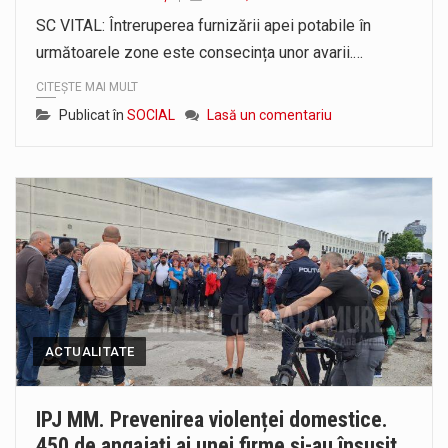
Liceul Ucrainean „Taras Șevcenko” din Sighetu Marmației, singurul liceu din România cu predare în limba ucraineană, are potențialul de a-și…
SC VITAL: Întreruperea furnizării apei potabile în
următoarele zone este consecința unor avarii.…
Proiectul pentru reconstrucția definitivă a podului peste râul Săsar din Baia Mare avansează într-o nouă etapă concretă. După asigurarea finanțării…
CITEȘTE MAI MULT
Publicat în
SOCIAL
Lasă un comentariu
ACTUALITATE
IPJ MM. Prevenirea violenței domestice.
450 de angajați ai unei firme și-au însușit