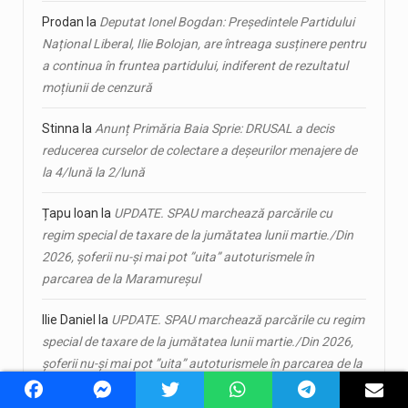
Prodan
la
Deputat Ionel Bogdan: Președintele Partidului
Național Liberal, Ilie Bolojan, are întreaga susținere pentru
a continua în fruntea partidului, indiferent de rezultatul
moțiunii de cenzură
Stinna
la
Anunț Primăria Baia Sprie: DRUSAL a decis
reducerea curselor de colectare a deșeurilor menajere de
la 4/lună la 2/lună
Țapu Ioan
la
UPDATE. SPAU marchează parcările cu
regim special de taxare de la jumătatea lunii martie./Din
2026, șoferii nu-și mai pot ”uita” autoturismele în
parcarea de la Maramureșul
Ilie Daniel
la
UPDATE. SPAU marchează parcările cu regim
special de taxare de la jumătatea lunii martie./Din 2026,
șoferii nu-și mai pot ”uita” autoturismele în parcarea de la
Maramureșul