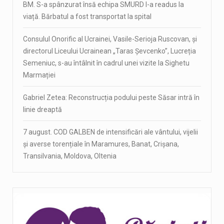
BM. S-a spânzurat însă echipa SMURD l-a readus la
viață. Bărbatul a fost transportat la spital
Consulul Onorific al Ucrainei, Vasile-Serioja Ruscovan, și
directorul Liceului Ucrainean „Taras Șevcenko”, Lucreția
Semeniuc, s-au întâlnit în cadrul unei vizite la Sighetu
Marmației
Gabriel Zetea: Reconstrucția podului peste Săsar intră în
linie dreaptă
7 august. COD GALBEN de intensificări ale vântului, vijelii
și averse torențiale în Maramures, Banat, Crișana,
Transilvania, Moldova, Oltenia