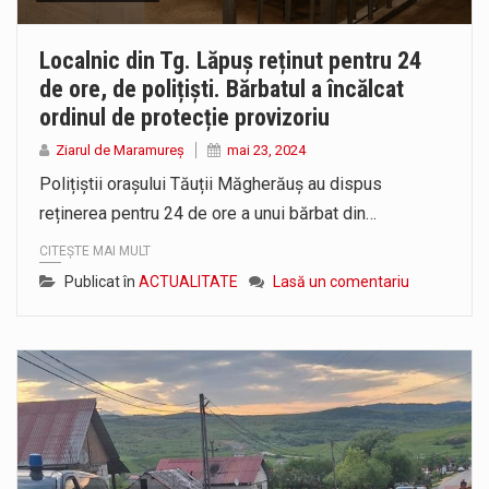
Localnic din Tg. Lăpuș reținut pentru 24
de ore, de polițiști. Bărbatul a încălcat
ordinul de protecție provizoriu
Ziarul de Maramureș
mai 23, 2024
Polițiștii orașului Tăuții Măgherăuș au dispus
reținerea pentru 24 de ore a unui bărbat din…
CITEȘTE MAI MULT
Publicat în
ACTUALITATE
Lasă un comentariu