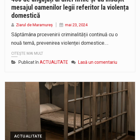
mesajul oamenilor legii referitor la violența
domestică
Ziarul de Maramureș
mai 23, 2024
Săptămâna prcevenirii criminalității continuă cu o
nouă temă, prevenirea violenței domestice.…
CITEȘTE MAI MULT
Publicat în
ACTUALITATE
Lasă un comentariu
ACTUALITATE