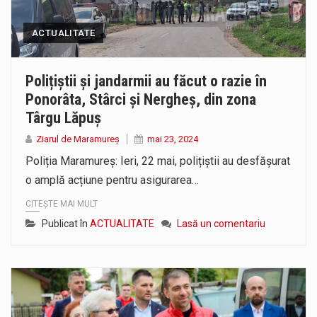
ACTUALITATE
Polițiștii și jandarmii au făcut o razie în
Ponorâta, Stârci și Nergheș, din zona
Târgu Lăpuș
Ziarul de Maramureș
mai 23, 2024
Poliția Maramureș: Ieri, 22 mai, polițiștii au desfășurat
o amplă acțiune pentru asigurarea…
CITEȘTE MAI MULT
Publicat în
ACTUALITATE
Lasă un comentariu