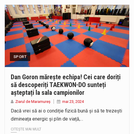
SPORT
Dan Goron mărește echipa! Cei care doriți
să descoperiți TAEKWON-DO sunteți
așteptați la sala campionilor
Ziarul de Maramureș
mai 23, 2024
Dacă vrei să ai o condiție fizică bună și să te trezești
dimineața energic și plin de viață,…
CITEȘTE MAI MULT