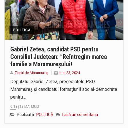
POLITICĂ
Gabriel Zetea, candidat PSD pentru
Consiliul Județean: ”Reîntregim marea
familie a Maramureșului!
Ziarul de Maramureș
mai 23, 2024
Deputatul Gabriel Zetea, președintele PSD
Maramureș și candidatul formațiunii social-democrate
pentru…
CITEȘTE MAI MULT
Publicat în
POLITICĂ
Lasă un comentariu