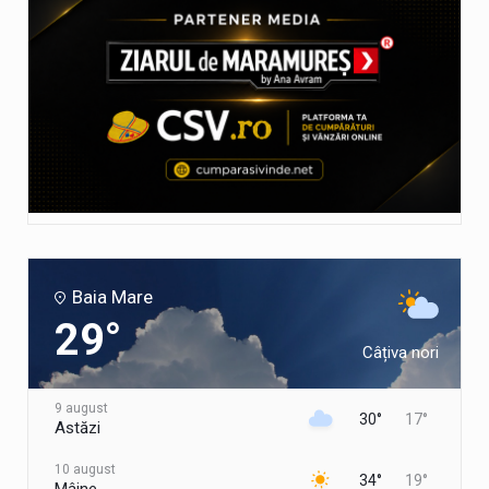
Baia Mare
29°
Câțiva nori
9 august
30°
17°
Astăzi
10 august
34°
19°