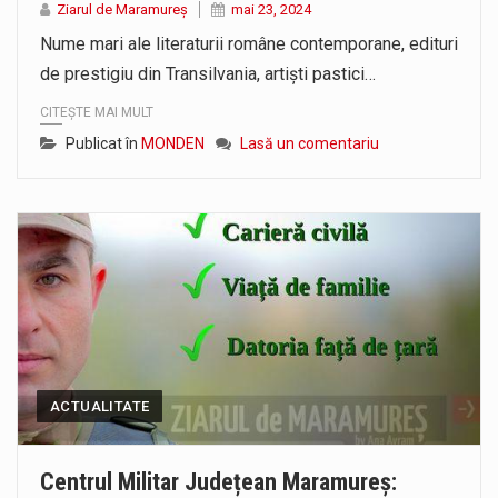
Ziarul de Maramureș
mai 23, 2024
Nume mari ale literaturii române contemporane, edituri
de prestigiu din Transilvania, artiști pastici…
CITEȘTE MAI MULT
Publicat în
MONDEN
Lasă un comentariu
ACTUALITATE
Centrul Militar Județean Maramureș: