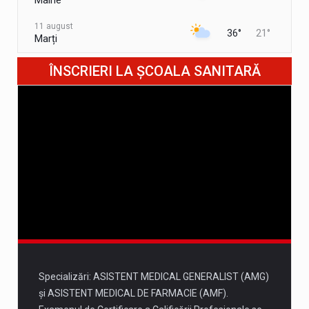
Mâine
11 august
36°
21°
Marți
12 august
ÎNSCRIERI LA ȘCOALA SANITARĂ
32°
17°
Miercuri
13 august
32°
16°
Joi
14 august
32°
16°
Vineri
15 august
34°
18°
Sâmbătă
Specializări: ASISTENT MEDICAL GENERALIST (AMG)
și ASISTENT MEDICAL DE FARMACIE (AMF).