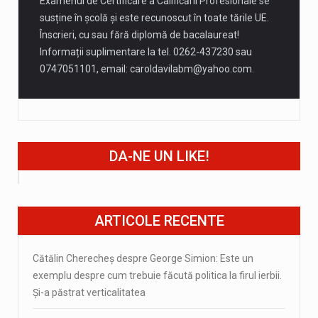
Examenul de Certificare a Calificării Profesionale se
susține în școlă și este recunoscut în toate tările UE.
Înscrieri, cu sau fără diplomă de bacalaureat!
Informații suplimentare la tel. 0262-437230 sau
0747051101, email:
caroldavilabm@yahoo.com
.
DA-NE UN LIKE!
ARTICOLE RECENTE
Cătălin Cherecheș despre George Simion: Este un
exemplu despre cum trebuie făcută politica la firul ierbii.
Și-a păstrat verticalitatea